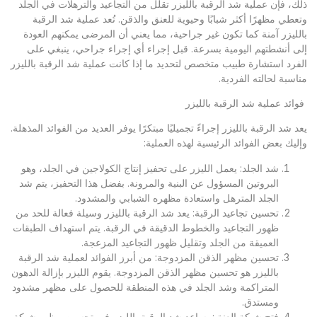
ذلك، فإن عملية شد الرقبة بالليزر تقلل من التجاعيد والترهلات في الجلد
وتعطي مظهرًا أكثر شبابًا وحيوية للعنق والذقن. تُعد عملية شد الرقبة
بالليزر آمنة كما تكون غير جراحية، مما يعني أن المرضى يمكنهم العودة
إلى أنشطتهم اليومية بسرعة. قبل إجراء أي إجراء جراحي، ينبغي على
الفرد استشارة طبيب متخصص لتحديد ما إذا كانت عملية شد الرقبة بالليزر
مناسبة لحالته الفردية.
فوائد عملية شد الرقبة بالليزر
يعد شد الرقبة بالليزر إجراءً تجميليًا مبتكرًا يوفر العديد من الفوائد المذهلة.
وإليك بعض الفوائد الرئيسية لهذه العملية:
شد الجلد: يعمل الليزر على تحفيز إنتاج الكولاجين في الجلد، وهو
البروتين المسؤول عن البنية والمرونة. بفضل هذا التحفيز، يتم شد
الجلد المترهل واستعادة مظهره الشبابي والمشدود.
تحسين تجاعيد الرقبة: يعد شد الرقبة بالليزر وسيلة فعالة للحد من
ظهور التجاعيد والخطوط الدقيقة في الرقبة. يتم استهداف الطبقات
العميقة من الجلد وتقليل ظهور التجاعيد المزعجة.
تحسين مظهر الذقن المزدوجة: من أبرز الفوائد لعملية شد الرقبة
بالليزر هو تحسين مظهر الذقن المزدوجة. يقوم الليزر بإزالة الدهون
المتراكمة وشد الجلد في هذه المنطقة للحصول على مظهر مشدود
ومستدق.
فتح شبكة العنق: يساعد شد الرقبة بالليزر في تحسين مظهر شبكة