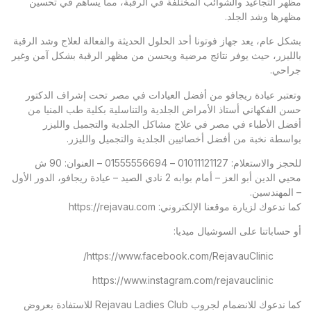
مظهر التجاعيد والشوائب المختلفة في الرقبة، مما يساهم في تحسين
مظهرها وشد الجلد.
بشكل عام، يعد جهاز فوتونا أحد الحلول الحديثة والفعالة لعلاج وشد الرقبة
بالليزر، حيث يوفر نتائج مرضية ويحسن من مظهر الرقبة بشكل آمن وغير
جراحي.
وتعتبر
عيادة ريجافو
من أفضل العيادات في مصر تحت إشراف الدكتور
حسن الفكهاني أستاذ الأمراض الجلدية والتناسلية بكلية طب المنيا من
أفضل الأطباء في مصر في علاج مشاكل الجلدية والتجميل والليزر
بواسطة نخبة من أفضل أخصائيين الجلدية والتجميل والليزر.
للحجز والاستعلام: 01011121127 – 01555556694 – العنوان: 90 ش
محيي الدين أبو العز – أمام بوابه 2 نادي الصيد – عيادة ريجافو، الدور الأول
– المهندسين.
كما ندعوك لزيارة موقعنا الإلكتروني:
https://rejavau.com
أو حساباتنا على السوشيال ميديا:
https://www.facebook.com/RejavauClinic/
https://www.instagram.com/rejavauclinic
كما ندعوك للانضمام لجروب Rejavau Ladies Club للاستفادة بعروض