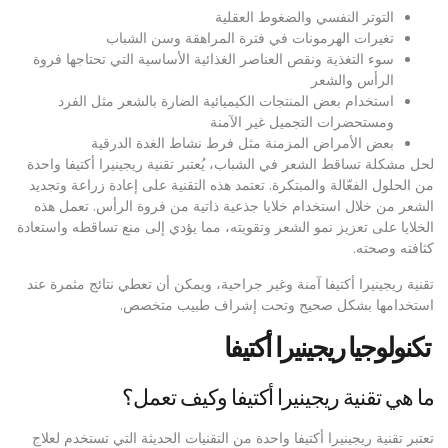
التوتر النفسي والضغوط العقلية
تغيرات الهرمونات في فترة المراهقة وسن الشباب
سوء التغذية ونقص العناصر الغذائية الأساسية التي تحتاجها فروة
الرأس والشعر
استخدام بعض المنتجات الكيميائية الضارة بالشعر مثل الفرد
ومستحضرات التجميل غير الآمنة
بعض الأمراض المزمنة مثل فرط نشاط الغدة الدرقية
لحل مشكلة تساقط الشعر في الشباب، يُعتبر تقنية
ريجينيرا أكتيفا
واحدة
من الحلول الفعّالة والمبتكرة. تعتمد هذه التقنية على إعادة زراعة وتجديد
الشعر من خلال استخدام خلايا جذعية ذاتية من فروة الرأس. تعمل هذه
الخلايا على تعزيز نمو الشعر وتقويته، مما يؤدي إلى منع تساقطه واستعادة
كثافته وصحته.
تقنية ريجينيرا أكتيفا آمنة وغير جراحية، ويمكن أن تعطي نتائج مثمرة عند
استخدامها بشكل صحيح وتحت إشراف طبيب متخصص.
تكنولوجيا ريجينيرا أكتيفا
ما هي تقنية ريجينيرا أكتيفا وكيف تعمل؟
تعتبر تقنية ريجينيرا أكتيفا واحدة من التقنيات الحديثة التي تستخدم لعلاج