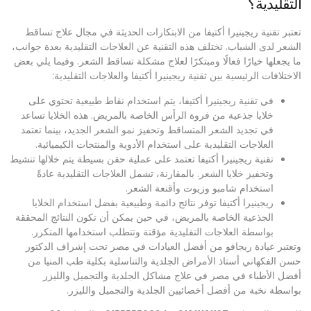
التقليدية؟
تعتبر تقنية ريجينيرا أكتيفا من الابتكارات الحديثة في مجال علاج تساقط
الشعر لدى الشباب. تختلف هذه التقنية عن العلاجات التقليدية بعدة جوانب،
ما يجعلها خيارًا فعالًا ومبتكرًا لعلاج مشكلة تساقط الشعر. وفيما يلي بعض
الاختلافات الرئيسية بين تقنية ريجينيرا أكتيفا والعلاجات التقليدية:
في تقنية ريجينيرا أكتيفا، يتم استخدام نقاط طبيعية تحتوي على
خلايا جذعية من فروة الرأس الخاصة بالمريض. هذه الخلايا تساعد
في تجديد الشعر المتساقط وتحفيز نمو الشعر الجديد، بينما تعتمد
العلاجات التقليدية على استخدام الأدوية والمنتجات الكيميائية.
تقنية ريجينيرا أكتيفا تعتمد على عملية حقن بسيطة يتم خلالها تنشيط
وتحفيز خلايا الشعر. بالمقارنة، تشمل العلاجات التقليدية عادةً
استخدام شامبو وزيوت وأقنعة الشعر.
ريجينيرا أكتيفا توفر نتائج دائمة وطبيعية بفضل استخدام الخلايا
الجذعية الخاصة بالمريض، في حين يمكن أن تكون النتائج المحققة
بواسطة العلاجات التقليدية مؤقتة وتتطلب استخدامها المتكرر.
وتعتبر
عيادة ريجافو
من أفضل العيادات في مصر تحت إشراف الدكتور
حسن الفكهاني أستاذ الأمراض الجلدية والتناسلية بكلية طب المنيا من
أفضل الأطباء في مصر في علاج مشاكل الجلدية والتجميل والليزر
بواسطة نخبة من أفضل أخصائيين الجلدية والتجميل والليزر.