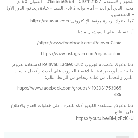
للحجز والاستعلام: 01011121127 – 01555556694 – العنوان: 90 ش
محيي الدين أبو العز – أمام بوابه 2 نادي الصيد – عيادة ريجافو، الدور الأول
– المهندسين.
كما ندعوك لزيارة موقعنا الإلكتروني:
https://rejavau.com
أو حساباتنا على السوشيال ميديا:
https://www.facebook.com/RejavauClinic/
https://www.instagram.com/rejavauclinic
كما ندعوك للانضمام لجروب Rejavau Ladies Club للاستفادة بعروض
خاصة جداً وحصرية فقط لأعضاء الجروب على أحدث وأفضل جلسات
الليزر والتجميل من عيادة ريجافو من الرابط التالي:
https://www.facebook.com/groups/4103081753065
435
كما ندعوكم لمشاهدة الفيديو أدناه للتعرف على خطوات العلاج والاطلاع
على النتائج:
https://youtu.be/BMijzFzl0-U