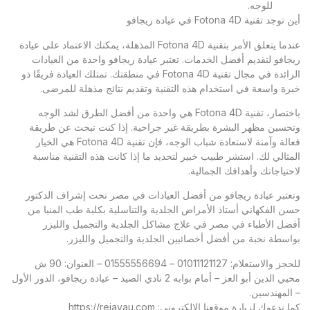
للوجه.
أين توجد تقنية Fotona 4D في عيادة ريجافو
عندما يتعلق الأمر بتقنية Fotona 4D المذهلة، يمكنك الاعتماد على عيادة
ريجافو لتقديم أفضل الخدمات. تعتبر عيادة ريجافو واحدة من العيادات
الرائدة في مجال تقنية Fotona 4D في منطقتك. تمتلك العيادة فريقًا ذو
خبرة واسعة في استخدام هذه التقنية وتقديم نتائج مذهلة للمرضى.
باختصار، تقنية Fotona 4D هي واحدة من أفضل الطرق لشد الوجه
وتحسين مظهر البشرة بطريقة غير جراحية. إذا كنت تبحث عن طريقة
فعالة وآمنة لاستعادة شباب الوجه، فإن تقنية Fotona 4D هي الخيار
المثالي لك. استشر طبيب خبير لتحديد ما إذا كانت هذه التقنية مناسبة
لاحتياجاتك وأهدافك الجمالية.
وتعتبر
عيادة ريجافو
من أفضل العيادات في مصر تحت إشراف الدكتور
حسن الفكهاني أستاذ الأمراض الجلدية والتناسلية بكلية طب المنيا من
أفضل الأطباء في مصر في علاج مشاكل الجلدية والتجميل والليزر
بواسطة نخبة من أفضل أخصائيين الجلدية والتجميل والليزر.
للحجز والاستعلام: 01011121127 – 01555556694 – العنوان: 90 ش
محيي الدين أبو العز – أمام بوابه 2 نادي الصيد – عيادة ريجافو، الدور الأول
– المهندسين.
كما ندعوك لزيارة موقعنا الإلكتروني:
https://rejavau.com