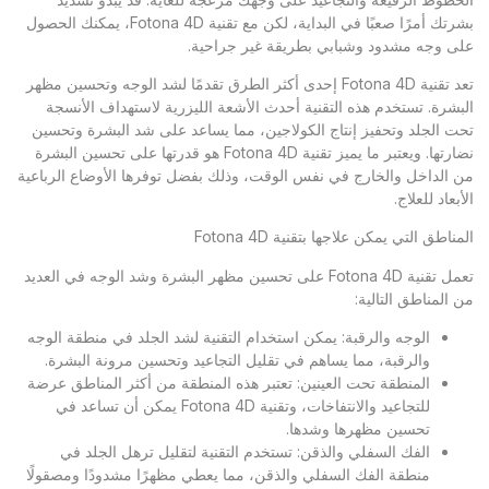
بشرتك أمرًا صعبًا في البداية، لكن مع تقنية Fotona 4D، يمكنك الحصول
على وجه مشدود وشبابي بطريقة غير جراحية.
تعد تقنية Fotona 4D إحدى أكثر الطرق تقدمًا لشد الوجه وتحسين مظهر
البشرة. تستخدم هذه التقنية أحدث الأشعة الليزرية لاستهداف الأنسجة
تحت الجلد وتحفيز إنتاج الكولاجين، مما يساعد على شد البشرة وتحسين
نضارتها. ويعتبر ما يميز تقنية Fotona 4D هو قدرتها على تحسين البشرة
من الداخل والخارج في نفس الوقت، وذلك بفضل توفرها الأوضاع الرباعية
الأبعاد للعلاج.
المناطق التي يمكن علاجها بتقنية Fotona 4D
تعمل تقنية Fotona 4D على تحسين مظهر البشرة وشد الوجه في العديد
من المناطق التالية:
الوجه والرقبة: يمكن استخدام التقنية لشد الجلد في منطقة الوجه
والرقبة، مما يساهم في تقليل التجاعيد وتحسين مرونة البشرة.
المنطقة تحت العينين: تعتبر هذه المنطقة من أكثر المناطق عرضة
للتجاعيد والانتفاخات، وتقنية Fotona 4D يمكن أن تساعد في
تحسين مظهرها وشدها.
الفك السفلي والذقن: تستخدم التقنية لتقليل ترهل الجلد في
منطقة الفك السفلي والذقن، مما يعطي مظهرًا مشدودًا ومصقولًا