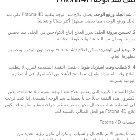
1.
شد الجلد ورفع الوجه
:
يعمل علاج شد الوجه بتقنية Fotona 4D على شد
الجلد ورفع الوجه، مما يعطي مظهرًا أكثر شبابًا وانتعاشاً.
2.
تحسين مرونة الجلد
:
يعزز العلاج إنتاج الكولاجين في الجلد، مما يحسن
مرونته ويقلل من التجاعيد والخطوط الدقيقة.
3.
توحيد لون البشرة
:
يمكن لعلاج Fotona 4D توحيد لون البشرة وتحسين
مظهرها العام.
4.
لا يتطلب وقت استرداد طويل
:
بفضل التقنية المتقدمة لليزر، لا يتطلب
العلاج وقت استرداد طويل، مما يتيح للأشخاص الاستمرار في أنشطتهم
اليومية بسرعة.
نظرًا للفوائد الكبيرة التي يقدمها علاج شد الوجه بتقنية Fotona 4D، يعتبر
الكثيرون هذه التقنية بديلاً جذاباً لعمليات شد الوجه التقليدية. إذا كنت ترغب
في استعادة شباب وجمال وجهك بطريقة غير جراحية وغير ضارة، قد يكون
علاج Fotona 4D هو الحل المثالي بالنسبة لك.
جلسات Fotona 4D
عندما يتعلق الأمر بالجمال والشباب، يمكن أن تكون رؤية العديد من
الخطوط الرفيعة والتجاعيد على وجهك مزعجة للغاية. قد يبدو تشديد