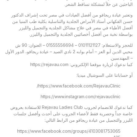
الباحثين عن حلاً لمشكلة تساقط الشعر.
وتعتبر
عيادة ريجافو
من أفضل العيادات في مصر تحت إشراف الدكتور
حسن الفكهاني أستاذ الأمراض الجلدية والتناسلية بكلية طب المنيا من
أفضل الأطباء في مصر في علاج مشاكل الجلدية والتجميل والليزر
بواسطة نخبة من أفضل أخصائيين الجلدية والتجميل والليزر.
للحجز والاستعلام: 01011121127 – 01555556694 – العنوان: 90 ش
محيي الدين أبو العز – أمام بوابه 2 نادي الصيد – عيادة ريجافو، الدور الأول
– المهندسين.
كما ندعوك لزيارة موقعنا الإلكتروني:
https://rejavau.com
أو حساباتنا على السوشيال ميديا:
https://www.facebook.com/RejavauClinic/
https://www.instagram.com/rejavauclinic
كما ندعوك للانضمام لجروب Rejavau Ladies Club للاستفادة بعروض
خاصة جداً وحصرية فقط لأعضاء الجروب على أحدث وأفضل جلسات
الليزر والتجميل من عيادة ريجافو من الرابط التالي:
https://www.facebook.com/groups/4103081753065