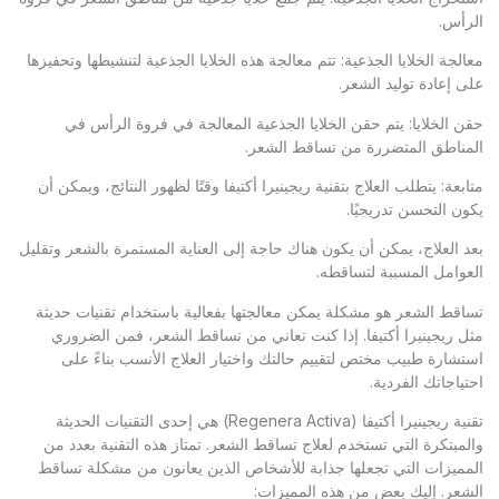
الرأس.
معالجة الخلايا الجذعية: تتم معالجة هذه الخلايا الجذعية لتنشيطها وتحفيزها
على إعادة توليد الشعر.
حقن الخلايا: يتم حقن الخلايا الجذعية المعالجة في فروة الرأس في
المناطق المتضررة من تساقط الشعر.
متابعة: يتطلب العلاج بتقنية ريجينيرا أكتيفا وقتًا لظهور النتائج، ويمكن أن
يكون التحسن تدريجيًا.
بعد العلاج، يمكن أن يكون هناك حاجة إلى العناية المستمرة بالشعر وتقليل
العوامل المسببة لتساقطه.
تساقط الشعر هو مشكلة يمكن معالجتها بفعالية باستخدام تقنيات حديثة
مثل ريجينيرا أكتيفا. إذا كنت تعاني من تساقط الشعر، فمن الضروري
استشارة طبيب مختص لتقييم حالتك واختيار العلاج الأنسب بناءً على
احتياجاتك الفردية.
تقنية ريجينيرا أكتيفا (Regenera Activa) هي إحدى التقنيات الحديثة
والمبتكرة التي تستخدم لعلاج تساقط الشعر. تمتاز هذه التقنية بعدد من
المميزات التي تجعلها جذابة للأشخاص الذين يعانون من مشكلة تساقط
الشعر. إليك بعض من هذه المميزات: