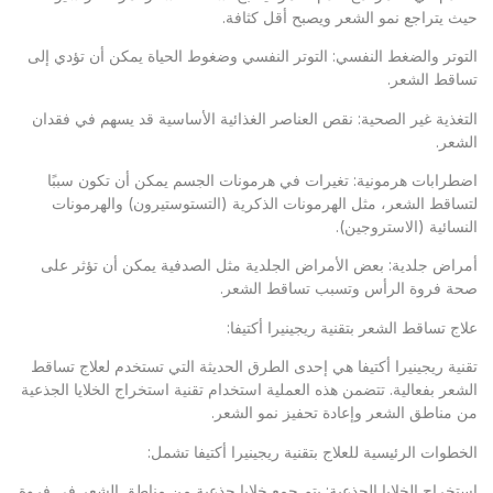
حيث يتراجع نمو الشعر ويصبح أقل كثافة.
التوتر والضغط النفسي: التوتر النفسي وضغوط الحياة يمكن أن تؤدي إلى
تساقط الشعر.
التغذية غير الصحية: نقص العناصر الغذائية الأساسية قد يسهم في فقدان
الشعر.
اضطرابات هرمونية: تغيرات في هرمونات الجسم يمكن أن تكون سببًا
لتساقط الشعر، مثل الهرمونات الذكرية (التستوستيرون) والهرمونات
النسائية (الاستروجين).
أمراض جلدية: بعض الأمراض الجلدية مثل الصدفية يمكن أن تؤثر على
صحة فروة الرأس وتسبب تساقط الشعر.
علاج تساقط الشعر بتقنية ريجينيرا أكتيفا:
تقنية ريجينيرا أكتيفا هي إحدى الطرق الحديثة التي تستخدم لعلاج تساقط
الشعر بفعالية. تتضمن هذه العملية استخدام تقنية استخراج الخلايا الجذعية
من مناطق الشعر وإعادة تحفيز نمو الشعر.
الخطوات الرئيسية للعلاج بتقنية ريجينيرا أكتيفا تشمل:
استخراج الخلايا الجذعية: يتم جمع خلايا جذعية من مناطق الشعر في فروة