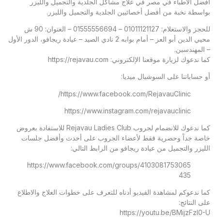
أفضل الأطباء في مصر في علاج مشاكل الجلدية والتجميل والليزر
بواسطة نخبة من أفضل أخصائيين الجلدية والتجميل والليزر.
للحجز والاستعلام: 01011121127 – 01555556694 – العنوان: 90 ش
محيي الدين أبو العز – أمام بوابه 2 نادي الصيد – عيادة ريجافو، الدور الأول
– المهندسين.
كما ندعوك لزيارة موقعنا الإلكتروني:
https://rejavau.com
أو حساباتنا على السوشيال ميديا:
https://www.facebook.com/RejavauClinic/
https://www.instagram.com/rejavauclinic
كما ندعوك للانضمام لجروب Rejavau Ladies Club للاستفادة بعروض
خاصة جداً وحصرية فقط لأعضاء الجروب على أحدث وأفضل جلسات
الليزر والتجميل من عيادة ريجافو من الرابط التالي:
https://www.facebook.com/groups/4103081753065
435
كما ندعوكم لمشاهدة الفيديو أدناه للتعرف على خطوات العلاج والاطلاع
على النتائج:
https://youtu.be/BMijzFzl0-U