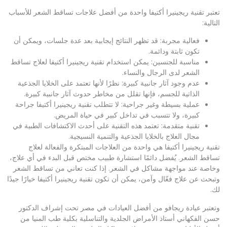
تعتبر تقنية ريجينيرا أكتيفا واحدة من أفضل علاجات تساقط الشعر للأسباب
التالية:
فعالية مجربة: قد تظهر النتائج إيجابية بعد عدة جلسات، ويمكن أن
تكون ثابتة ودائمة.
مناسبة للجنسين: يمكن استخدام تقنية ريجينيرا أكتيفا لعلاج تساقط
الشعر لدى الرجال والنساء.
عدم وجود آثار جانبية كبيرة: نظرًا لأنها تعتمد على الخلايا الجذعية
الذاتية للجسم، فإنها تقلل من مخاطر حدوث آثار جانبية كبيرة.
عملية بسيطة وغير جراحية: لا تتطلب تقنية ريجينيرا أكتيفا جراحة
كبيرة، ولا تتسبب في تداخل كبير في حياة المريض.
تقنية متقدمة: تعتمد هذه التقنية على أحدث الاكتشافات الطبية في
مجال العلاج بالخلايا الجذعية والتنمية النسيجية.
تقنية ريجينيرا أكتيفا هي واحدة من العلاجات المبتكرة والفعالة لعلاج
تساقط الشعر. يُفضل دائمًا استشارة طبيب مختص قبل البدء في أي علاج،
وخاصة عند مواجهة مشاكل في الشعر. إذا كنت تعاني من تساقط الشعر
وتبحث عن علاج فعّال وآمن، يمكن أن تكون تقنية ريجينيرا أكتيفا خيارًا جيدًا
لك.
وتعتبر
عيادة ريجافو
من أفضل العيادات في مصر تحت إشراف الدكتور
حسن الفكهاني أستاذ الأمراض الجلدية والتناسلية بكلية طب المنيا من