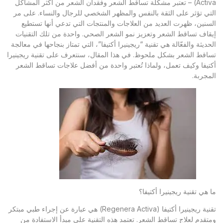
Activa) – تعتبر مشكلة تساقط الشعر وفقدان الشعر من أكثر المشاكل
التي تؤثر على الثقة بالنفس والمظهر الشخصي للرجال والنساء. على مر
السنين، ظهرت العديد من العلاجات والمنتجات التي تدعي أنها تستطيع
إيقاف تساقط الشعر وتعزيز نمو الشعر الصحي. واحدة من تلك التقنيات
الحديثة والفعّالة هي تقنية “ريجينيرا أكتيفا”، التي تمتاز بنجاحها في معالجة
تساقط الشعر بشكل ملحوظ. في هذا المقال، سنتعرف على تقنية ريجينيرا
أكتيفا وكيف تعمل، ولماذا تُعتبر واحدة من أفضل علاجات تساقط الشعر
المجربة.
ما هي تقنية ريجينيرا أكتيفا؟
تقنية ريجينيرا أكتيفا (Regenera Activa) هي عبارة عن إجراء طبي مبتكر
ومتقدم لعلاج تساقط الشعر. تعتمد هذه التقنية على مبدأ الاستفادة من