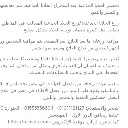
تحضير الخلايا الجذعية: بعد استخراج الخلايا الجذعية، يتم معالج
والتمييز والنمو.
زرع الخلايا الجذعية: تُزرع الخلايا الجذعية المعالجة في المناطق
تتطلب دقة كبيرة لضمان توجيه الخلايا بشكل صحيح.
مراقبة ورعاية ما بعد العلاج: بعد العملية، يتم مراقبة الشخص ور
أشهر للتحقق من نجاح العلاج وتقييم نمو الشعر.
تُعتبر تقنية ريجينيرا أكتيفا إجراءً طبيًا دقيقًا ومتخصصًا يتطل
ومعترف به لضمان أن العملية تُجرى بشكل آمن وفعال. كما يجب 
للحفاظ على النتائج وتجنب المضاعفات المحتملة.
وتعتبر
عيادة ريجافو
من أفضل العيادات في مصر تحت إشراف الدك
والتناسلية بكلية طب المنيا من أفضل الأطباء في مصر في علاج 
أفضل أخصائيين الجلدية والتجميل والليزر.
عيادة ريجافو، الدور الأول – المهندسين.
كما ندعوك لزيارة موقعنا الإلكتروني:
https://rejavau.com