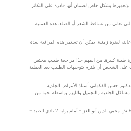
تها وتجهيزها بشكل خاص لضمان أنها قادرة على التكاثر
 التي تعاني من تساقط الشعر أو الصلع. هذه العملية
عايته لفترة زمنية. يمكن أن تستمر هذه المراقبة لعدة
ب خبرة طبية كبيرة. من المهم جدًا مراجعة طبيب مختص
على الشخص أن يلتزم بتوجيهات الطبيب بعد العملية
تور حسن الفكهاني أستاذ الأمراض الجلدية
مشاكل الجلدية والتجميل والليزر بواسطة نخبة من
للحجز والاستعلام: 01011121127 – 01555556694 – العنوان: 90 ش محيي الدين أبو العز – أمام بوابه 2 نادي الصيد –