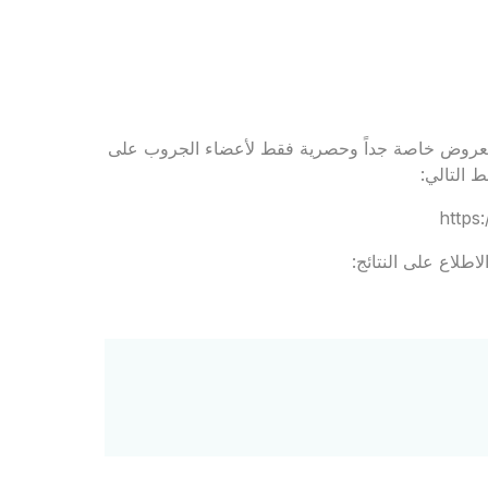
 لجروب Rejavau Ladies Club للاستفادة بعروض خاصة جداً وحصرية فقط لأعضاء الجروب على
 التالي:
https
اطلاع على النتائج: