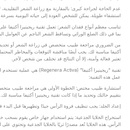
عدم الحاجة لجراحة كبرى: بالمقارنة مع زراعة الشعر التقليدية، ل
استشفاء طويلة. يمكن للشخص العودة إلى حياته اليومية بسرعة بع
تناسب معظم أنواع فقدان الشعر: تعمل تقنية ريجينيرا أكتيفا عل
بما في ذلك الصلع الوراثي وتساقط الشعر الناجم عن العوامل البي
من الضروري مراجعة طبيب متخصص في زراعة الشعر أو تجديد الشعر
أكتيفا مناسبة لك. يجب أيضًا مناقشة التوقعات والمخاطر المحتملة
تعتبر فعالة وآمنة، إلا أن النتائج قد تختلف من شخص لآخر.
تقنية “ريجينيرا أكتيفا” (Activa
عمل هذه التقنية:
استشارة طبيب مختص: الخطوة الأولى هي مراجعة طبيب متخصص 
بتقييم حالتك وتحديد ما إذا كانت تقنية ريجينيرا أكتيفا مناسبة لك.
إعداد الجلد: يجب تنظيف فروة الرأس جيدًا وتطهيرها قبل البدء في
استخراج الخلايا الجذعية: يتم استخدام جهاز خاص يقوم بسحب خلا
الرأس. هذه الخلايا تُعد مصدرًا ثريًا بالخلايا الجذعية وتحتوي على 