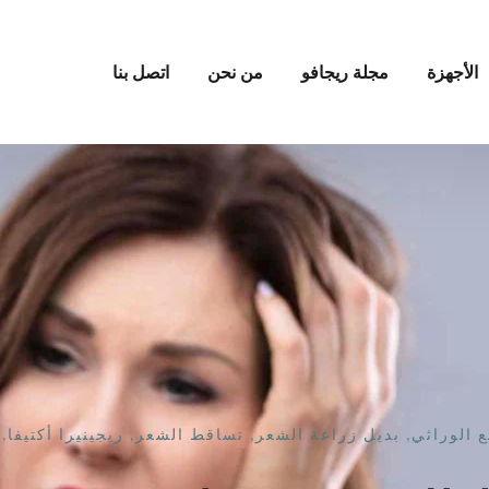
الأجهزة
مجلة ريجافو
من نحن
اتصل بنا
ع الوراثي
,
بديل زراعة الشعر
,
تساقط الشعر
,
ريجينيرا أكتيفا
,