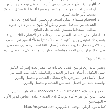
آثار جانبية
:
الأدوية قد تتسبب في آثار جانبية مثل تهيج فروة الرأس
أو اضطرابات هرمونية، بينما يُعتبر ريجينيرا أكتيفا آمنًا بشكل عام ولا
يتسبب بآثار جانبية كبيرة.
استخدام مستدام
:
يمكن استخدام ريجينيرا أكتيفا لعلاج الحالات
الشديدة من تساقط الشعر ويمكن أن يكون له تأثير دائم. الأدوية
تتطلب استخدامًا مستمرًا للحفاظ على النتائج.
عند اختيار العلاج لتساقط الشعر، يجب أن تأخذ في الاعتبار حالتك الفردية
وتفضيلاتك. تقنية ريجينيرا أكتيفا تقدم حلاً مبتكرًا وفعالًا لتحفيز نمو الشعر،
بينما الأدوية تعمل بطريقة مختلفة. يُفضل دائمًا استشارة طبيب متخصص
قبل اتخاذ قرار بشأن العلاج ومناقشة الخيارات المتاحة لكل حالة على حدة.
Top of Form
وتعتبر
عيادة ريجافو
من أفضل العيادات في مصر تحت إشراف الدكتور
حسن الفكهاني أستاذ الأمراض الجلدية والتناسلية بكلية طب المنيا من
أفضل الأطباء في مصر في علاج مشاكل الجلدية والتجميل والليزر
بواسطة نخبة من أفضل أخصائيين الجلدية والتجميل والليزر.
للحجز والاستعلام: 01011121127 – 01555556694 – العنوان: 90 ش
محيي الدين أبو العز – أمام بوابه 2 نادي الصيد – عيادة ريجافو، الدور الأول
– المهندسين.
كما ندعوك لزيارة موقعنا الإلكتروني:
https://rejavau.com