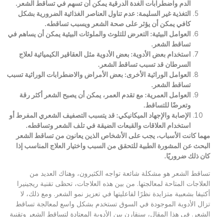
الدم واضطرابات الغدة الدرقية يمكن أن تسهم في تساقط الشعر
.
التغذية غير السليمة
:
عدم تناول العناصر الغذائية الضرورية بشكل
كافي يمكن أن يؤثر على صحة الشعر ويسبب تساقطه
.
العوامل البيئية
:
التعرض للتلوث والملوثات البيئية يمكن أن يساهم في
تساقط الشعر
.
استخدام بعض الأدوية
:
بعض الأدوية مثل العقاقير الكيميائية لعلاج
السرطان قد تسبب تساقط الشعر
.
العوامل الوراثية الأخرى
:
بعض الأمراض والاضطرابات الوراثية تسبب
تساقط الشعر
.
العوامل العمرية
:
مع تقدم العمر، يمكن أن يصبح الشعر أكثر رقة
وتعرضًا للتساقط
.
الإصابة والإجهاد الميكانيكي
:
قد يتسبب التصفيف الشعري المفرط أو
استخدام العلاقات والقبعات الضيقة في تلف الشعر وتساقطه
.
مهما كانت الأسباب، يجب على الأشخاص الذين يعانون من تساقط الشعر
البحث عن المشورة الطبية للتحقق من السبب واختيار العلاج المناسب إذا
كان ذلك ضروريًا
.
تساقط الشعر هو مشكلة شائعة تواجه الكثيرون، وهناك العديد من
العلاجات المتاحة لمعالجتها. من بين هذه العلاجات، تحظى تقنية ريجينيرا
أكتيفا بشعبية متزايدة نظرًا لفاعليتها في تعزيز نمو الشعر. ومع ذلك، لا
تزال الأدوية الموجودة في السوق تستخدم بشكل واسع لمعالجة تساقط
الشعر. في هذا المقال، سنقارن بين الأدوية المعتادة لتساقط الشعر وتقنية