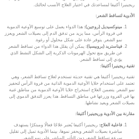
ريجينيرا أكتيفا لمساعدتك في اختيار العلاج الأنسب لحالتك.
الأدوية لتساقط الشعر
:
مينوكسيديل (روجين)
:
هذا الدواء يعمل على توسيع الأوعية الدموية
في فروة الرأس، مما يزيد من تدفق الدم إلى بصيلات الشعر ويعزز
نمو الشعر. يتوفر عادة على شكل محلول أو رغوة.
فيناستريد (بروبيسيا)
:
يمكن أن يقلل هذا الدواء من تساقط الشعر
عن طريق منع تحول الهرمونات الذكرية إلى الشكل النشط الذي
يؤدي إلى تساقط الشعر.
تقنية ريجينيرا أكتيفا
:
تقنية ريجينيرا أكتيفا هي تقنية حديثة تستخدم لعلاج تساقط الشعر، وهي
تعتمد على استخدام خلايا الأوعية الدموية الذاتية من فروة الرأس لتحفيز
نمو الشعر. يتضمن العلاج استخراج خلايا الأوعية الدموية من مناطق غنية
بها في الفروة وزرعها في مناطق التساقط. هذا يعزز التدفق الدموي إلى
بصيلات الشعر ويعيد نشاطها.
مقارنة بين الأدوية وريجينيرا أكتيفا
:
فاعلية العلاج
:
ريجينيرا أكتيفا يُعتبر علاجًا فعالًا ومبتكرًا يستهدف
مباشرة بصيلات الشعر ويحفز نموها، بينما الأدوية تميل إلى تقليل
سرعة تساقط الشعر دون التأثير المباشر على نمو الشعر.