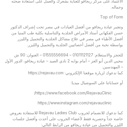
الاعتماد على مركز ريجافو للعناية بشعرك والعمل على استعادة صحته
وجماله.
Top of Form
وتعتبر
عيادة ريجافو
من أفضل العيادات في مصر تحت إشراف الدكتور
حسن الفكهاني أستاذ الأمراض الجلدية والتناسلية بكلية طب المنيا من
أفضل الأطباء في مصر في علاج مشاكل الجلدية والتجميل والليزر
بواسطة نخبة من أفضل أخصائيين الجلدية والتجميل والليزر.
للحجز والاستعلام: 01011121127 – 01555556694 – العنوان: 90 ش
محيي الدين أبو العز – أمام بوابه 2 نادي الصيد – عيادة ريجافو، الدور الأول
– المهندسين.
كما ندعوك لزيارة موقعنا الإلكتروني:
https://rejavau.com
أو حساباتنا على السوشيال ميديا:
https://www.facebook.com/RejavauClinic/
https://www.instagram.com/rejavauclinic
كما ندعوك للانضمام لجروب Rejavau Ladies Club للاستفادة بعروض
خاصة جداً وحصرية فقط لأعضاء الجروب على أحدث وأفضل جلسات
الليزر والتجميل من عيادة ريجافو من الرابط التالي: