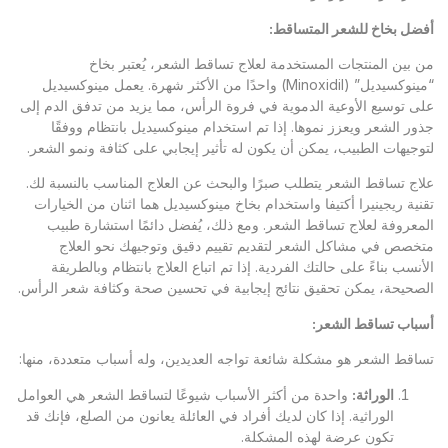
أفضل بخاخ للشعر المتساقط
:
من بين المنتجات المستخدمة لعلاج تساقط الشعر، يُعتبر بخاخ
“مينوكسيديل” (Minoxidil) واحدًا من الأكثر شهرة. يعمل مينوكسيديل
على توسيع الأوعية الدموية في فروة الرأس، مما يزيد من تدفق الدم إلى
جذور الشعر ويعزز نموها. إذا تم استخدام مينوكسيديل بانتظام ووفقًا
لتوجيهات الطبيب، يمكن أن يكون له تأثير إيجابي على كثافة ونمو الشعر.
علاج تساقط الشعر يتطلب صبرًا والبحث عن العلاج المناسب بالنسبة لك.
تقنية ريجينيرا أكتيفا واستخدام بخاخ مينوكسيديل هما اثنان من الخيارات
المعروفة لعلاج تساقط الشعر. ومع ذلك، يُفضل دائمًا استشارة طبيب
متخصص في مشاكل الشعر لتقديم تقييم دقيق وتوجيهك نحو العلاج
الأنسب بناءً على حالتك الفردية. إذا تم اتباع العلاج بانتظام وبالطريقة
الصحيحة، يمكن تحقيق نتائج إيجابية في تحسين صحة وكثافة شعر الرأس.
أسباب تساقط الشعر
:
تساقط الشعر هو مشكلة شائعة تواجه العديدين، وله أسباب متعددة، منها:
الوراثة
:
واحدة من أكثر الأسباب شيوعًا لتساقط الشعر هي العوامل
الوراثية. إذا كان لديك أفراد في العائلة يعانون من الصلع، فإنك قد
تكون عرضة لهذه المشكلة.