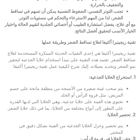
والتجفيف بالحرارة
.
تجنب التوتر النفسي
:
الضغوط النفسية يمكن أن تسهم في تساقط
الشعر، لذا من المهم الاسترخاء والتحكم في مستويات التوتر
.
مع أي علاج، يفضل استشارة الطبيب أو أخصائي الجلدية لتقييم الحالة واختيار
الخيار الأنسب لتحقيق أفضل النتائج
.
تقنية ريجينيرا أكتيفا لعلاج تساقط الشعر وطريقة عملها
تقنية ريجينيرا أكتيفا هي إحدى التقنيات الحديثة المبتكرة المستخدمة لعلاج
تساقط الشعر. تعتمد هذه التقنية على مبدأ استخدام خلايا الجذعية لتحفيز
نمو الشعر وتجديد بصيلاته. إليك شرح لكيفية عمل تقنية ريجينيرا أكتيفا:
1.
استخراج الخلايا الجذعية
:
يتم سحب عينة صغيرة من الأنسجة من منطقة مانحة على جسم
المريض، مثل فروة الرأس أو الجلد.
تحتوي هذه العينة على خلايا جذعية، وهي الخلايا التي لديها القدرة
على التطور إلى أنواع مختلفة من الخلايا، بما في ذلك خلايا الشعر.
2.
تحضير الخلايا
:
يتم تحضير وعزل الخلايا الجذعية من العينة بشكل دقيق في
المختبر.
3.
حقن الخلايا في فروة الرأس
: