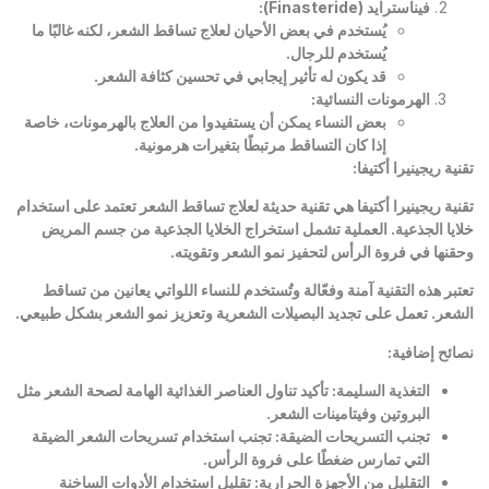
فيناسترايد
(Finasteride):
يُستخدم في بعض الأحيان لعلاج تساقط الشعر، لكنه غالبًا ما
يُستخدم للرجال
.
قد يكون له تأثير إيجابي في تحسين كثافة الشعر
.
الهرمونات النسائية
:
بعض النساء يمكن أن يستفيدوا من العلاج بالهرمونات، خاصة
إذا كان التساقط مرتبطًا بتغيرات هرمونية
.
تقنية ريجينيرا أكتيفا
:
تقنية ريجينيرا أكتيفا هي تقنية حديثة لعلاج تساقط الشعر تعتمد على استخدام
خلايا الجذعية. العملية تشمل استخراج الخلايا الجذعية من جسم المريض
وحقنها في فروة الرأس لتحفيز نمو الشعر وتقويته
.
تعتبر هذه التقنية آمنة وفعّالة وتُستخدم للنساء اللواتي يعانين من تساقط
الشعر. تعمل على تجديد البصيلات الشعرية وتعزيز نمو الشعر بشكل طبيعي
.
نصائح إضافية
:
التغذية السليمة
:
تأكيد تناول العناصر الغذائية الهامة لصحة الشعر مثل
البروتين وفيتامينات الشعر
.
تجنب التسريحات الضيقة
:
تجنب استخدام تسريحات الشعر الضيقة
التي تمارس ضغطًا على فروة الرأس
.
التقليل من الأجهزة الحرارية
:
تقليل استخدام الأدوات الساخنة