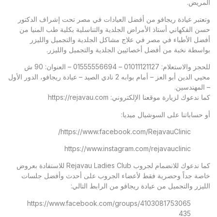
المريض.
وتعتبر
عيادة ريجافو
من أفضل العيادات في مصر تحت إشراف الدكتور
حسن الفكهاني أستاذ الأمراض الجلدية والتناسلية بكلية طب المنيا من
أفضل الأطباء في مصر في علاج مشاكل الجلدية والتجميل والليزر
بواسطة نخبة من أفضل أخصائيين الجلدية والتجميل والليزر.
للحجز والاستعلام: 01011121127 – 01555556694 – العنوان: 90 ش
محيي الدين أبو العز – أمام بوابه 2 نادي الصيد – عيادة ريجافو، الدور الأول
– المهندسين.
كما ندعوك لزيارة موقعنا الإلكتروني:
https://rejavau.com
أو حساباتنا على السوشيال ميديا:
https://www.facebook.com/RejavauClinic/
https://www.instagram.com/rejavauclinic
كما ندعوك للانضمام لجروب Rejavau Ladies Club للاستفادة بعروض
خاصة جداً وحصرية فقط لأعضاء الجروب على أحدث وأفضل جلسات
الليزر والتجميل من عيادة ريجافو من الرابط التالي:
https://www.facebook.com/groups/4103081753065
435