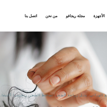
الأجهزة
مجلة ريجافو
من نحن
اتصل بنا
ع الوراثي
,
بديل زراعة الشعر
,
تساقط الشعر
,
ريجينيرا أكتيفا
,