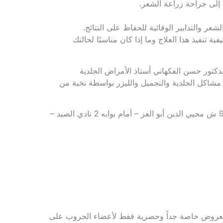
ة إلى جراحة زراعة الشعر.
شعر والتدابير الوقائية للحفاظ على النتائج.
نفيذ هذا العلاج وما إذا كان مناسبًا لحالتك
تور حسن الفكهاني أستاذ الأمراض الجلدية
مشاكل الجلدية والتجميل والليزر بواسطة نخبة من
للحجز والاستعلام: 01011121127 – 01555556694 – العنوان: 90 ش محيي الدين أبو العز – أمام بوابه 2 نادي الصيد –
 لجروب Rejavau Ladies Club للاستفادة بعروض خاصة جداً وحصرية فقط لأعضاء الجروب على