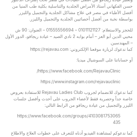
حسن الفكهاني أستاذ الأمراض الجلدية والتناسلية بكلية طب المنيا من
أفضل الأطباء في مصر في علاج مشاكل الجلدية والتجميل والليزر
بواسطة نخبة من أفضل أخصائيين الجلدية والتجميل والليزر.
للحجز والاستعلام: 01011121127 – 01555556694 – العنوان: 90 ش
محيي الدين أبو العز – أمام بوابه 2 نادي الصيد – عيادة ريجافو، الدور الأول
– المهندسين.
كما ندعوك لزيارة موقعنا الإلكتروني:
https://rejavau.com
أو حساباتنا على السوشيال ميديا:
https://www.facebook.com/RejavauClinic/
https://www.instagram.com/rejavauclinic
كما ندعوك للانضمام لجروب Rejavau Ladies Club للاستفادة بعروض
خاصة جداً وحصرية فقط لأعضاء الجروب على أحدث وأفضل جلسات
الليزر والتجميل من عيادة ريجافو من الرابط التالي:
https://www.facebook.com/groups/4103081753065
435
كما ندعوكم لمشاهدة الفيديو أدناه للتعرف على خطوات العلاج والاطلاع