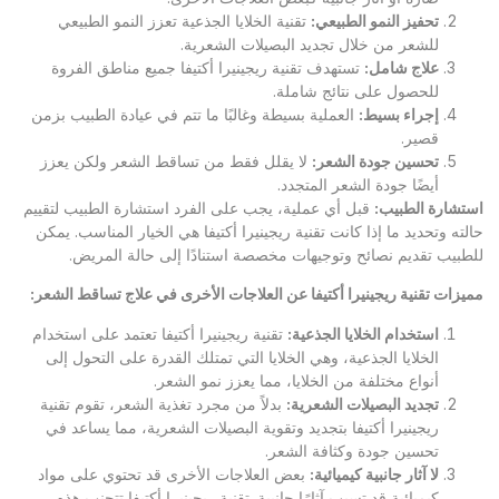
تحفيز النمو الطبيعي
:
تقنية الخلايا الجذعية تعزز النمو الطبيعي
للشعر من خلال تجديد البصيلات الشعرية.
علاج شامل
:
تستهدف تقنية ريجينيرا أكتيفا جميع مناطق الفروة
للحصول على نتائج شاملة.
إجراء بسيط
:
العملية بسيطة وغالبًا ما تتم في عيادة الطبيب بزمن
قصير.
تحسين جودة الشعر
:
لا يقلل فقط من تساقط الشعر ولكن يعزز
أيضًا جودة الشعر المتجدد.
استشارة الطبيب
:
قبل أي عملية، يجب على الفرد استشارة الطبيب لتقييم
حالته وتحديد ما إذا كانت تقنية ريجينيرا أكتيفا هي الخيار المناسب. يمكن
للطبيب تقديم نصائح وتوجيهات مخصصة استنادًا إلى حالة المريض.
مميزات تقنية ريجينيرا أكتيفا عن العلاجات الأخرى في علاج تساقط الشعر
:
استخدام الخلايا الجذعية
:
تقنية ريجينيرا أكتيفا تعتمد على استخدام
الخلايا الجذعية، وهي الخلايا التي تمتلك القدرة على التحول إلى
أنواع مختلفة من الخلايا، مما يعزز نمو الشعر.
تجديد البصيلات الشعرية
:
بدلاً من مجرد تغذية الشعر، تقوم تقنية
ريجينيرا أكتيفا بتجديد وتقوية البصيلات الشعرية، مما يساعد في
تحسين جودة وكثافة الشعر.
لا آثار جانبية كيميائية
:
بعض العلاجات الأخرى قد تحتوي على مواد
كيميائية قد تسبب آثارًا جانبية. تقنية ريجينيرا أكتيفا تتجنب هذه