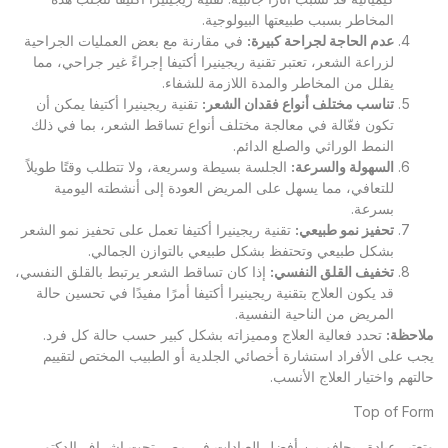
المخاطر بسبب طبيعتها البيولوجية.
عدم الحاجة لجراحة كبيرة
:
في مقارنة مع بعض العمليات الجراحية
لزراعة الشعر، تعتبر تقنية ريجينيرا أكتيفا إجراءً غير جراحي، مما
يقلل من المخاطر والمدة اللازمة للشفاء.
تناسب مختلف أنواع فقدان الشعر
:
تقنية ريجينيرا أكتيفا يمكن أن
تكون فعّالة في معالجة مختلف أنواع تساقط الشعر، بما في ذلك
النمط الوراثي والصلع الدائم.
السهولة والسرعة
:
الجلسة بسيطة وسريعة، ولا تتطلب وقتًا طويلاً
للتعافي، مما يسهل على المريض العودة إلى أنشطته اليومية
بسرعة.
تحفيز نمو طبيعي
:
تقنية ريجينيرا أكتيفا تعمل على تحفيز نمو الشعر
بشكل طبيعي وتحتفظ بشكل طبيعي بالتوازن الجمالي.
تخفيف القلق النفسي
:
إذا كان تساقط الشعر يرتبط بالقلق النفسي،
قد يكون العلاج بتقنية ريجينيرا أكتيفا أمرًا مفيدًا في تحسين حالة
المريض من الناحية النفسية.
ملاحظة
:
تحدد فعالية العلاج ومميزاته بشكل كبير حسب حالة كل فرد.
يجب على الأفراد استشارة أخصائي الجلدية أو الطبيب المختص لتقييم
حالتهم واختيار العلاج الأنسب.
Top of Form
وتعتبر
عيادة ريجافو
من أفضل العيادات في مصر تحت إشراف الدكتور