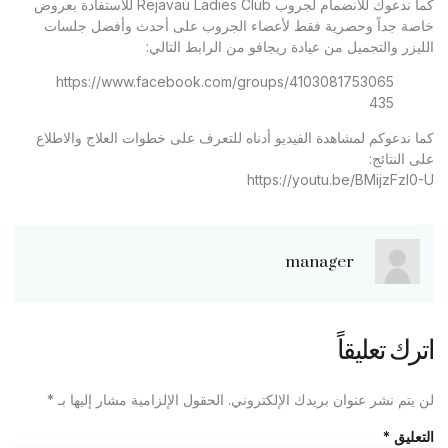
كما ندعوك للانضمام لجروب Rejavau Ladies Club للاستفادة بعروض
خاصة جداً وحصرية فقط لأعضاء الجروب على أحدث وأفضل جلسات
الليزر والتجميل من عيادة ريجافو من الرابط التالي:
https://www.facebook.com/groups/4103081753065
435
كما ندعوكم لمشاهدة الفيديو أدناه للتعرف على خطوات العلاج والاطلاع
على النتائج:
https://youtu.be/BMijzFzl0-U
manager
اترك تعليقاً
لن يتم نشر عنوان بريدك الإلكتروني.
الحقول الإلزامية مشار إليها بـ
*
التعليق
*