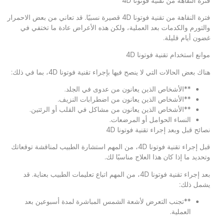
فترة النقاهة من تقنية فوتونا 4D
فترة النقاهة من تقنية فوتونا 4D قصيرة نسبيًا. قد تعاني من بعض الاحمرار
والتورم والكدمات بعد العملية، ولكن هذه الأعراض عادة ما تختفي في
غضون أيام قليلة.
موانع استخدام تقنية فوتونا 4D
هناك بعض الحالات التي لا ينصح فيها بإجراء تقنية فوتونا 4D، بما في ذلك:
**الأشخاص الذين يعانون من عدوى في الجلد.
**الأشخاص الذين يعانون من اضطرابات النزيف.
**الأشخاص الذين يعانون من مشاكل في القلب أو الرئتين.
النساء الحوامل أو المرضعات.
نصائح قبل وبعد إجراء تقنية فوتونا 4D
قبل إجراء تقنية فوتونا 4D، من المهم استشارة الطبيب لمناقشة توقعاتك
وتحديد ما إذا كان هذا العلاج مناسبًا لك.
بعد إجراء تقنية فوتونا 4D، من المهم اتباع تعليمات الطبيب بعناية. قد
يشمل ذلك:
**تجنب التعرض لأشعة الشمس المباشرة لمدة أسبوعين بعد
العملية.