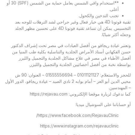
**استخدام واقي الشمس بعامل حماية من الشمس (SPF) 30 أو
أعلى.
تجنب التدخين والكحول.
تقنية فوتونا 4D هي خيار فعال وغير جراحي لشد الترهلات للوجه بعد
التخسيس. يمكن أن تساعد تقنية فوتونا 4D على تحسين مظهر الجلد
وجعله أكثر شبابًا.
وتعتبر
عيادة ريجافو
من أفضل العيادات في مصر تحت إشراف الدكتور
حسن الفكهاني أستاذ الأمراض الجلدية والتناسلية بكلية طب المنيا من
أفضل الأطباء في مصر في علاج مشاكل الجلدية والتجميل والليزر
بواسطة نخبة من أفضل أخصائيين الجلدية والتجميل والليزر.
للحجز والاستعلام: 01011121127 – 01555556694 – العنوان: 90 ش
محيي الدين أبو العز – أمام بوابه 2 نادي الصيد – عيادة ريجافو، الدور الأول
– المهندسين.
كما ندعوك لزيارة موقعنا الإلكتروني:
https://rejavau.com
أو حساباتنا على السوشيال ميديا:
https://www.facebook.com/RejavauClinic/
https://www.instagram.com/rejavauclinic