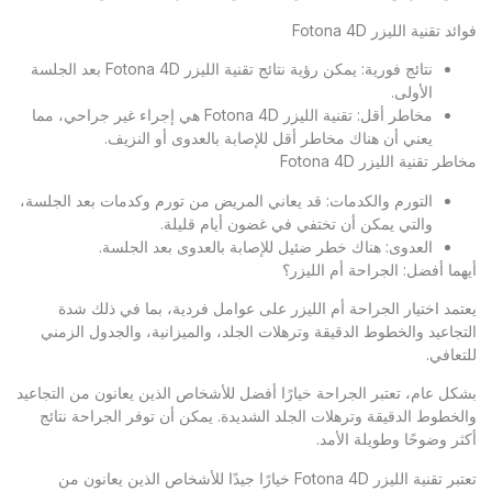
فوائد تقنية الليزر Fotona 4D
نتائج فورية: يمكن رؤية نتائج تقنية الليزر Fotona 4D بعد الجلسة
الأولى.
مخاطر أقل: تقنية الليزر Fotona 4D هي إجراء غير جراحي، مما
يعني أن هناك مخاطر أقل للإصابة بالعدوى أو النزيف.
مخاطر تقنية الليزر Fotona 4D
التورم والكدمات: قد يعاني المريض من تورم وكدمات بعد الجلسة،
والتي يمكن أن تختفي في غضون أيام قليلة.
العدوى: هناك خطر ضئيل للإصابة بالعدوى بعد الجلسة.
أيهما أفضل: الجراحة أم الليزر؟
يعتمد اختيار الجراحة أم الليزر على عوامل فردية، بما في ذلك شدة
التجاعيد والخطوط الدقيقة وترهلات الجلد، والميزانية، والجدول الزمني
للتعافي.
بشكل عام، تعتبر الجراحة خيارًا أفضل للأشخاص الذين يعانون من التجاعيد
والخطوط الدقيقة وترهلات الجلد الشديدة. يمكن أن توفر الجراحة نتائج
أكثر وضوحًا وطويلة الأمد.
تعتبر تقنية الليزر Fotona 4D خيارًا جيدًا للأشخاص الذين يعانون من