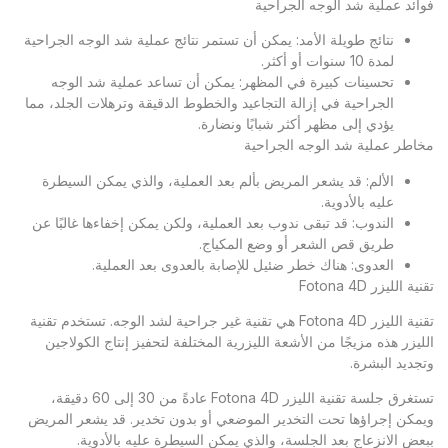
فوائد عملية شد الوجه الجراحية
نتائج طويلة الأمد: يمكن أن تستمر نتائج عملية شد الوجه الجراحية
لمدة 10 سنوات أو أكثر.
تحسينات كبيرة في المظهر: يمكن أن تساعد عملية شد الوجه
الجراحية في إزالة التجاعيد والخطوط الدقيقة وترهلات الجلد، مما
يؤدي إلى مظهر أكثر شبابًا ونضارة.
مخاطر عملية شد الوجه الجراحية
الألم: قد يشعر المريض بألم بعد العملية، والذي يمكن السيطرة
عليه بالأدوية.
الندوب: قد تبقى ندوب بعد العملية، ولكن يمكن إخفاءها غالبًا عن
طريق قص الشعر أو وضع المكياج.
العدوى: هناك خطر ضئيل للإصابة بالعدوى بعد العملية.
تقنية الليزر Fotona 4D
تقنية الليزر Fotona 4D هي تقنية غير جراحية لشد الوجه. تستخدم تقنية
الليزر هذه مزيجًا من الأشعة الليزرية المختلفة لتحفيز إنتاج الكولاجين
وتجديد البشرة.
تستغرق جلسة تقنية الليزر Fotona 4D عادةً من 30 إلى 60 دقيقة،
ويمكن إجراؤها تحت التخدير الموضعي أو بدون تخدير. قد يشعر المريض
ببعض الانزعاج بعد الجلسة، والذي يمكن السيطرة عليه بالأدوية.