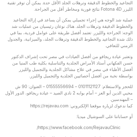
التجاعيد والخطوط الدقيقة وترهلات الجلد الأقل حدة. يمكن أن توفر تقنية
الليزر Fotona 4D نتائج فورية ومخاطر أقل من الجراحة.
عملية شد الوجه هي إجراء تجميلي يمكن أن يساعد في إزالة التجاعيد
والخطوط الدقيقة وترهلات الجلد. هناك نوعان رئيسيان من عمليات شد
الوجه: الجراحة والليزر. تعتمد أفضل طريقة على عوامل فردية، بما في
ذلك شدة التجاعيد والخطوط الدقيقة وترهلات الجلد، والميزانية، والجدول
الزمني للتعافي.
وتعتبر
عيادة ريجافو
من أفضل العيادات في مصر تحت إشراف الدكتور
حسن الفكهاني أستاذ الأمراض الجلدية والتناسلية بكلية طب المنيا من
أفضل الأطباء في مصر في علاج مشاكل الجلدية والتجميل والليزر
بواسطة نخبة من أفضل أخصائيين الجلدية والتجميل والليزر.
للحجز والاستعلام: 01011121127 – 01555556694 – العنوان: 90 ش
محيي الدين أبو العز – أمام بوابه 2 نادي الصيد – عيادة ريجافو، الدور الأول
– المهندسين.
كما ندعوك لزيارة موقعنا الإلكتروني:
https://rejavau.com
أو حساباتنا على السوشيال ميديا:
https://www.facebook.com/RejavauClinic/