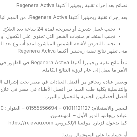
نصائح بعد إجراء تقنية ريجينيرا أكتيفا Regenera Activa
بعد إجراء تقنية ريجينيرا أكتيفا Regenera Activa، من المهم اتباع تعليمات الطبيب بعناية. قد يشمل ذلك:
تجنب غسل شعرك أو تسريحه لمدة 24 ساعة بعد العلاج.
تجنب استخدام منتجات الشعر التي تحتوي على الكحول أو ال
تجنب التعرض لأشعة الشمس المباشرة لمدة أسبوع بعد العل
متى تظهر نتائج تقنية ريجينيرا أكتيفا Regenera Activa
تبدأ نتائج تقنية ريجينيرا
الأمر ما يصل إلى عام لرؤية النتائج الكاملة.
وتعتبر
عيادة ريجافو
من أفضل العيادات في مصر تحت إشراف الدك
والتناسلية بكلية طب المنيا من أفضل الأطباء في مصر في علاج 
أفضل أخصائيين الجلدية والتجميل والليزر.
عيادة ريجافو، الدور الأول – المهندسين.
كما ندعوك لزيارة موقعنا الإلكتروني:
https://rejavau.com
أو حساباتنا على السوشيال ميديا: