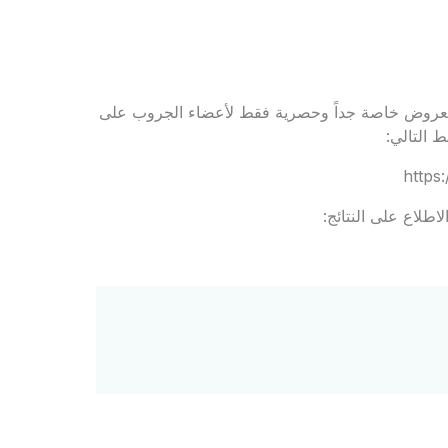
 لجروب Rejavau Ladies Club للاستفادة بعروض خاصة جداً وحصرية فقط لأعضاء الجروب على
 التالي:
https
اطلاع على النتائج: