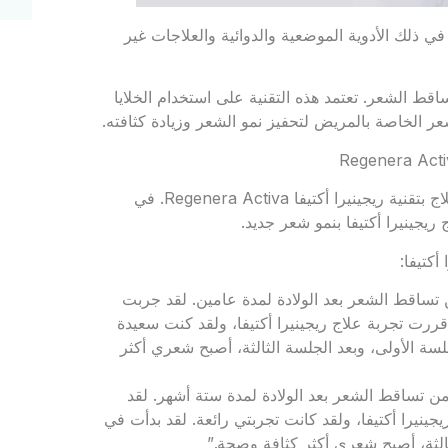
في ذلك الأدوية الموضعية والدوائية والعلاجات غير
Re هي علاج غير جراحي لتساقط الشعر. تعتمد هذه التقنية على استخدام الخلايا
عر الخاصة بالمريض لتحفيز نمو الشعر وزيادة كثافته.
هناك العديد من التجارب الإيجابية لتساقط الشعر بعد الولادة والعلاج بتقنية ريجينيرا أكتيفا Regenera Activa. في
أكتيفا:
32 عامًا: “كنت أعاني من تساقط الشعر بعد الولادة لمدة عامين. لقد جربت
قررت تجربة علاج ريجينيرا أكتيفا، ولقد كنت سعيدة
لسة الأولى، وبعد الجلسة الثالثة، أصبح شعري أكثر
عامًا: “لقد كنت أعاني من تساقط الشعر بعد الولادة لمدة ستة أشهر. لقد
نيرا أكتيفا، ولقد كانت تجربتي رائعة. لقد بدأت في
ثالثة، أصبح شعري أكثر كثافة وصحة.”