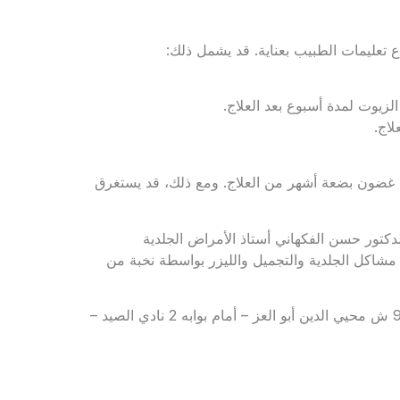
زيوت لمدة أسبوع بعد العلاج.
اج.
 أكتيفا Regenera Activa في الظهور في غضون بضعة أشهر من العلاج. ومع ذلك، قد يستغرق
تور حسن الفكهاني أستاذ الأمراض الجلدية
مشاكل الجلدية والتجميل والليزر بواسطة نخبة من
للحجز والاستعلام: 01011121127 – 01555556694 – العنوان: 90 ش محيي الدين أبو العز – أمام بوابه 2 نادي الصيد –