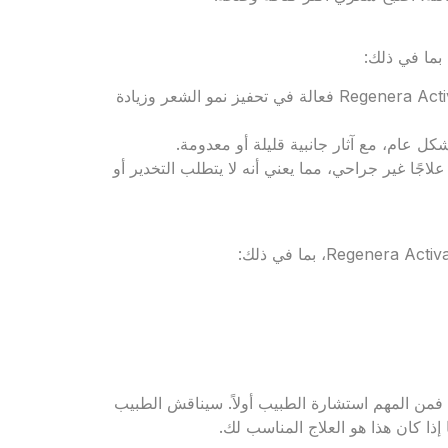
فعالية عالية: أظهرت الدراسات أن تقنية ريجينيرا أكتيفا Regenera Activa فعالة في تحفيز نمو الشعر وزيادة
ير جراحي: تعتبر تقنية ريجينيرا أكتيفا Regenera Activa علاجًا غير جراحي، مما يعني أنه لا يتطلب التخدير أو
ا كنت تفكر في إجراء تقنية ريجينيرا أكتيفا Regenera Activa، فمن المهم استشارة الطبيب أولاً. سيناقش الطبيب
ذا كان هذا هو العلاج المناسب لك.