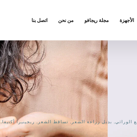
الأجهزة
مجلة ريجافو
من نحن
اتصل بنا
ع الوراثي
,
بديل زراعة الشعر
,
تساقط الشعر
,
ريجينيرا أكتيفا
,