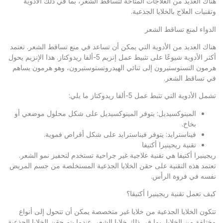
هناك العديد من العلاجات المتاحة لتساقط الشعر، بما في ذلك الأدوية
وتقنيات العلاج بالخلايا الجذعية.
الدواء لمنع تساقط الشعر
هناك العديد من الأدوية التي يمكن أن تساعد في منع تساقط الشعر. تعتمد
أكثر الأدوية شيوعًا على تثبيط عمل إنزيم 5-ألفا ريدوكتاز. هذا الإنزيم يحول
هرمون التستوستيرون إلى ثنائي الهيدروتستوستيرون، وهو هرمون يساهم
في تساقط الشعر.
تشمل الأدوية التي تثبط عمل 5-ألفا ريدوكتاز ما يلي:
المينوكسيديل: يتوفر المينوكسيديل على شكل محلول موضعي أو
بخاخ.
فيناسترايد: يتوفر فيناسترايد على شكل أقراص فموية.
تقنية ريجينيرا أكتيفا
ريجينيرا أكتيفا هي تقنية علاجية غير جراحية تستخدم لتحفيز نمو الشعر.
تعتمد هذه التقنية على حقن الخلايا الجذعية المستخلصة من جسم المريض
نفسه في فروة الرأس.
كيف تعمل تقنية ريجينيرا أكتيفا؟
تتكون الخلايا الجذعية من خلايا غير متخصصة يمكن أن تتحول إلى أنواع
مختلفة من الخلايا، بما في ذلك خلايا الشعر. عندما يتم حقن الخلايا الجذعية