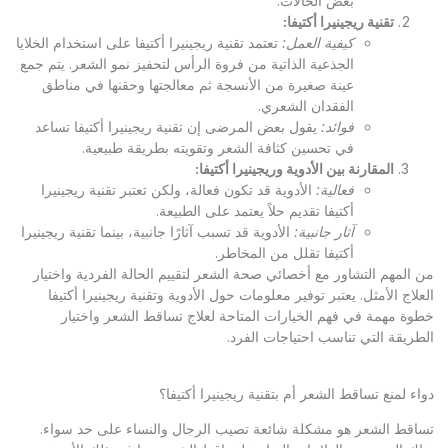
بعض الحالات.
تقنية ريجينيرا أكتيفا
:
كيفية العمل
:
تعتمد تقنية ريجينيرا أكتيفا على استخدام الخلايا
الجذعية الذاتية من فروة الرأس لتحفيز نمو الشعر. يتم جمع
عينة صغيرة من الأنسجة ثم معالجتها وحقنها في مناطق
الفقدان الشعري.
فوائد
:
يقول بعض المرضى إن تقنية ريجينيرا أكتيفا تساعد
في تحسين كثافة الشعر وتقويته بطريقة طبيعية.
المقارنة بين الأدوية وريجينيرا أكتيفا
:
فعالية
:
الأدوية قد تكون فعالة، ولكن تعتبر تقنية ريجينيرا
أكتيفا تقديم حلاً يعتمد على الطبيعة.
آثار جانبية
:
الأدوية قد تسبب آثارًا جانبية، بينما تقنية ريجينيرا
أكتيفا تقلل من المخاطر.
من المهم التشاور مع أخصائي صحة الشعر لتقييم الحالة الفردية واختيار
العلاج الأمثل. يعتبر توفير معلومات حول الأدوية وتقنية ريجينيرا أكتيفا
خطوة مهمة في فهم الخيارات المتاحة لعلاج تساقط الشعر واختيار
الطريقة التي تناسب احتياجات الفرد.
دواء لمنع تساقط الشعر أم بتقنية ريجينيرا أكتيفا؟
تساقط الشعر هو مشكلة شائعة تصيب الرجال والنساء على حد سواء.