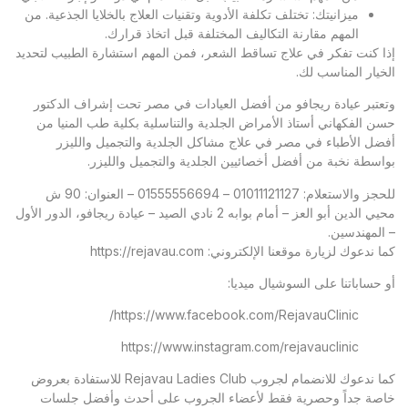
ميزانيتك: تختلف تكلفة الأدوية وتقنيات العلاج بالخلايا الجذعية. من
المهم مقارنة التكاليف المختلفة قبل اتخاذ قرارك.
إذا كنت تفكر في علاج تساقط الشعر، فمن المهم استشارة الطبيب لتحديد
الخيار المناسب لك.
وتعتبر
عيادة ريجافو
من أفضل العيادات في مصر تحت إشراف الدكتور
حسن الفكهاني أستاذ الأمراض الجلدية والتناسلية بكلية طب المنيا من
أفضل الأطباء في مصر في علاج مشاكل الجلدية والتجميل والليزر
بواسطة نخبة من أفضل أخصائيين الجلدية والتجميل والليزر.
للحجز والاستعلام: 01011121127 – 01555556694 – العنوان: 90 ش
محيي الدين أبو العز – أمام بوابه 2 نادي الصيد – عيادة ريجافو، الدور الأول
– المهندسين.
كما ندعوك لزيارة موقعنا الإلكتروني:
https://rejavau.com
أو حساباتنا على السوشيال ميديا:
https://www.facebook.com/RejavauClinic/
https://www.instagram.com/rejavauclinic
كما ندعوك للانضمام لجروب Rejavau Ladies Club للاستفادة بعروض
خاصة جداً وحصرية فقط لأعضاء الجروب على أحدث وأفضل جلسات