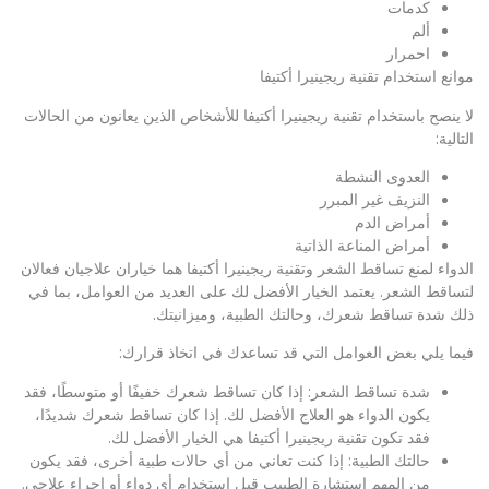
كدمات
ألم
احمرار
موانع استخدام تقنية ريجينيرا أكتيفا
لا ينصح باستخدام تقنية ريجينيرا أكتيفا للأشخاص الذين يعانون من الحالات
التالية:
العدوى النشطة
النزيف غير المبرر
أمراض الدم
أمراض المناعة الذاتية
الدواء لمنع تساقط الشعر وتقنية ريجينيرا أكتيفا هما خياران علاجيان فعالان
لتساقط الشعر. يعتمد الخيار الأفضل لك على العديد من العوامل، بما في
ذلك شدة تساقط شعرك، وحالتك الطبية، وميزانيتك.
فيما يلي بعض العوامل التي قد تساعدك في اتخاذ قرارك:
شدة تساقط الشعر: إذا كان تساقط شعرك خفيفًا أو متوسطًا، فقد
يكون الدواء هو العلاج الأفضل لك. إذا كان تساقط شعرك شديدًا،
فقد تكون تقنية ريجينيرا أكتيفا هي الخيار الأفضل لك.
حالتك الطبية: إذا كنت تعاني من أي حالات طبية أخرى، فقد يكون
من المهم استشارة الطبيب قبل استخدام أي دواء أو إجراء علاجي.