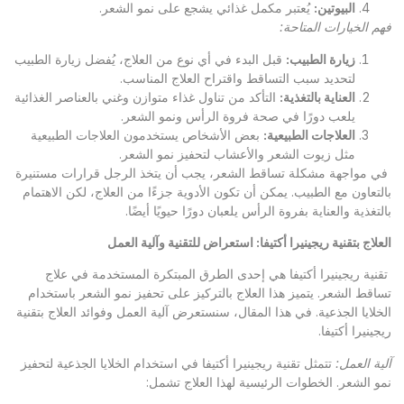
البيوتين
:
يُعتبر مكمل غذائي يشجع على نمو الشعر.
فهم الخيارات المتاحة
:
زيارة الطبيب
:
قبل البدء في أي نوع من العلاج، يُفضل زيارة الطبيب
لتحديد سبب التساقط واقتراح العلاج المناسب.
العناية بالتغذية
:
التأكد من تناول غذاء متوازن وغني بالعناصر الغذائية
يلعب دورًا في صحة فروة الرأس ونمو الشعر.
العلاجات الطبيعية
:
بعض الأشخاص يستخدمون العلاجات الطبيعية
مثل زيوت الشعر والأعشاب لتحفيز نمو الشعر.
في مواجهة مشكلة تساقط الشعر، يجب أن يتخذ الرجل قرارات مستنيرة
بالتعاون مع الطبيب. يمكن أن تكون الأدوية جزءًا من العلاج، لكن الاهتمام
بالتغذية والعناية بفروة الرأس يلعبان دورًا حيويًا أيضًا.
العلاج بتقنية ريجينيرا أكتيفا: استعراض للتقنية وآلية العمل
تقنية ريجينيرا أكتيفا هي إحدى الطرق المبتكرة المستخدمة في علاج
تساقط الشعر. يتميز هذا العلاج بالتركيز على تحفيز نمو الشعر باستخدام
الخلايا الجذعية. في هذا المقال، سنستعرض آلية العمل وفوائد العلاج بتقنية
ريجينيرا أكتيفا.
آلية العمل
:
تتمثل تقنية ريجينيرا أكتيفا في استخدام الخلايا الجذعية لتحفيز
نمو الشعر. الخطوات الرئيسية لهذا العلاج تشمل: