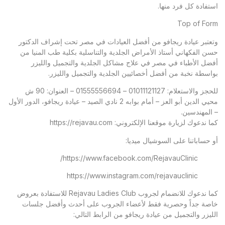
استفادة كل فرد منها.
Top of Form
وتعتبر
عيادة ريجافو
من أفضل العيادات في مصر تحت إشراف الدكتور
حسن الفكهاني أستاذ الأمراض الجلدية والتناسلية بكلية طب المنيا من
أفضل الأطباء في مصر في علاج مشاكل الجلدية والتجميل والليزر
بواسطة نخبة من أفضل أخصائيين الجلدية والتجميل والليزر.
للحجز والاستعلام: 01011121127 – 01555556694 – العنوان: 90 ش
محيي الدين أبو العز – أمام بوابه 2 نادي الصيد – عيادة ريجافو، الدور الأول
– المهندسين.
كما ندعوك لزيارة موقعنا الإلكتروني:
https://rejavau.com
أو حساباتنا على السوشيال ميديا:
https://www.facebook.com/RejavauClinic/
https://www.instagram.com/rejavauclinic
كما ندعوك للانضمام لجروب Rejavau Ladies Club للاستفادة بعروض
خاصة جداً وحصرية فقط لأعضاء الجروب على أحدث وأفضل جلسات
الليزر والتجميل من عيادة ريجافو من الرابط التالي: