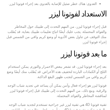
العدوى: هناك خطر ضئيل للإصابة بالعدوى بعد إجراء فوتونا ليزر.
الاستعداد لفوتونا ليزر
قبل إجراء فوتونا ليزر، من المهم التحدث إلى طبيبك حول المخاطر
والفوائد المحتملة. يجب عليك أيضًا اتباع تعليمات طبيبك بعناية. قد يُطلب
منك التوقف عن تناول بعض الأدوية أو وضع كريم واقي من الشمس قبل
إجراء فوتونا ليزر.
ما بعد فوتونا ليزر
بعد إجراء فوتونا ليزر، قد تشعر ببعض الاحمرار والتورم. يمكن استخدام
الثلج أو الكمادات الباردة لتخفيف هذه الأعراض. قد يُطلب منك أيضًا وضع
كريم واقي من الشمس لتجنب ظهور البقع الداكنة.
فوتونا ليزر هو إجراء فعال وآمن يمكن أن يساعد في تجديد شباب الوجه
والرقبة. ومع ذلك، من المهم التحدث إلى طبيبك قبل إجراء فوتونا ليزر
لمناقشة المخاطر والفوائد المحتملة.
تقنية فوتونا 4D هي تقنية ليزر غير جراحية تستخدم لتجديد شباب الوجه
والرقبة. تتكون تقنية فوتونا 4D من أربع مراحل متتالية تعمل معًا لتحسين