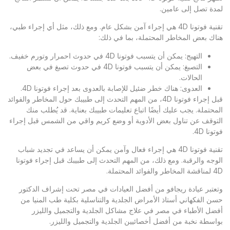
لمدة تصل إلى عامين.
تقنية فوتونا 4D هي إجراء آمن بشكل عام. ومع ذلك، مثل أي إجراء طبي،
هناك بعض المخاطر المحتملة، بما في ذلك:
التهيج: يمكن أن يتسبب فوتونا 4D في حدوث احمرار وتورم خفيف.
التصبغ: يمكن أن يتسبب فوتونا 4D في حدوث تصبغ في بعض
الحالات.
العدوى: هناك خطر ضئيل للإصابة بالعدوى بعد إجراء فوتونا 4D.
قبل إجراء فوتونا 4D، من المهم التحدث إلى طبيبك حول المخاطر والفوائد
المحتملة. يجب عليك أيضًا اتباع تعليمات طبيبك بعناية. قد يُطلب منك
التوقف عن تناول بعض الأدوية أو وضع كريم واقي من الشمس قبل إجراء
فوتونا 4D.
تقنية فوتونا 4D هي إجراء فعال وآمن يمكن أن يساعد في تجديد شباب
الوجه والرقبة. ومع ذلك، من المهم التحدث إلى طبيبك قبل إجراء فوتونا
4D لمناقشة المخاطر والفوائد المحتملة.
وتعتبر
عيادة ريجافو
من أفضل العيادات في مصر تحت إشراف الدكتور
حسن الفكهاني أستاذ الأمراض الجلدية والتناسلية بكلية طب المنيا من
أفضل الأطباء في مصر في علاج مشاكل الجلدية والتجميل والليزر
بواسطة نخبة من أفضل أخصائيين الجلدية والتجميل والليزر.