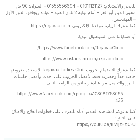
للحجز والاستعلام: 01011121127 – 01555556694 – العنوان: 90 ش
محيي الدين أبو العز – أمام بوابه 2 نادي الصيد – عيادة ريجافو، الدور الأول
– المهندسين.
كما ندعوك لزيارة موقعنا الإلكتروني:
https://rejavau.com
أو حساباتنا على السوشيال ميديا:
https://www.facebook.com/RejavauClinic/
https://www.instagram.com/rejavauclinic
كما ندعوك للانضمام لجروب Rejavau Ladies Club للاستفادة بعروض
خاصة جداً وحصرية فقط لأعضاء الجروب على أحدث وأفضل جلسات
الليزر والتجميل من عيادة ريجافو من الرابط التالي:
https://www.facebook.com/groups/4103081753065
435
كما ندعوكم لمشاهدة الفيديو أدناه للتعرف على خطوات العلاج والاطلاع
على النتائج:
https://youtu.be/BMijzFzl0-U