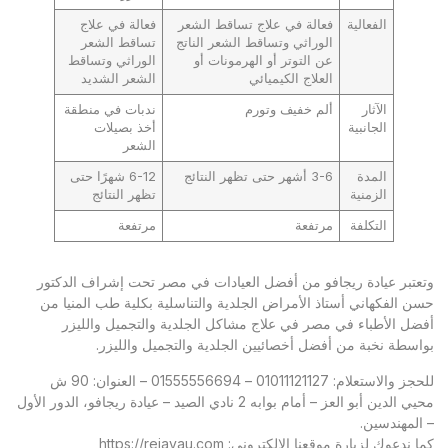
الفعالية
فعالة في علاج تساقط الشعر
فعالة في علاج
الوراثي وتساقط الشعر الناتج
تساقط الشعر
عن التوتر أو الهرمونات أو
الوراثي وتساقط
العلاج الكيميائي
الشعر الشديد
الآثار
ألم خفيف وتورم
ندبات في منطقة
الجانبية
أخذ بصيلات
الشعر
المدة
3-6 أشهر حتى تظهر النتائج
6-12 شهرًا حتى
الزمنية
تظهر النتائج
التكلفة
مرتفعة
مرتفعة
وتعتبر
عيادة ريجافو
من أفضل العيادات في مصر تحت إشراف الدكتور
حسن الفكهاني أستاذ الأمراض الجلدية والتناسلية بكلية طب المنيا من
أفضل الأطباء في مصر في علاج مشاكل الجلدية والتجميل والليزر
بواسطة نخبة من أفضل أخصائيين الجلدية والتجميل والليزر.
للحجز والاستعلام: 01011121127 – 01555556694 – العنوان: 90 ش
محيي الدين أبو العز – أمام بوابه 2 نادي الصيد – عيادة ريجافو، الدور الأول
– المهندسين.
كما ندعوك لزيارة موقعنا الإلكتروني:
https://rejavau.com