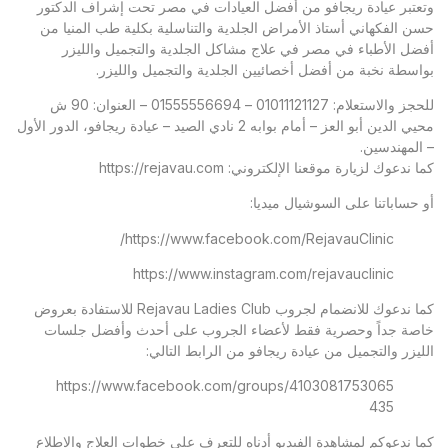
وتعتبر
عيادة ريجافو
من أفضل العيادات في مصر تحت إشراف الدكتور
حسن الفكهاني أستاذ الأمراض الجلدية والتناسلية بكلية طب المنيا من
أفضل الأطباء في مصر في علاج مشاكل الجلدية والتجميل والليزر
بواسطة نخبة من أفضل أخصائيين الجلدية والتجميل والليزر.
للحجز والاستعلام: 01011121127 – 01555556694 – العنوان: 90 ش
محيي الدين أبو العز – أمام بوابه 2 نادي الصيد – عيادة ريجافو، الدور الأول
– المهندسين.
كما ندعوك لزيارة موقعنا الإلكتروني:
https://rejavau.com
أو حساباتنا على السوشيال ميديا:
https://www.facebook.com/RejavauClinic/
https://www.instagram.com/rejavauclinic
كما ندعوك للانضمام لجروب Rejavau Ladies Club للاستفادة بعروض
خاصة جداً وحصرية فقط لأعضاء الجروب على أحدث وأفضل جلسات
الليزر والتجميل من عيادة ريجافو من الرابط التالي:
https://www.facebook.com/groups/4103081753065
435
كما ندعوكم لمشاهدة الفيديو أدناه للتعرف على خطوات العلاج والاطلاع