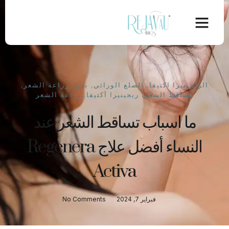
الريجينيرا اكتيفا
,
الصلع الوراثي
,
بديل زراعة الشعر
,
تساقط الشعر
,
ريجينيرا أكتيفا
,
زراعة الشعر
ما اسباب تساقط الشعر عند
النساء أفضل علاج Regenera
Activa
فبراير 7, 2024
No Comments