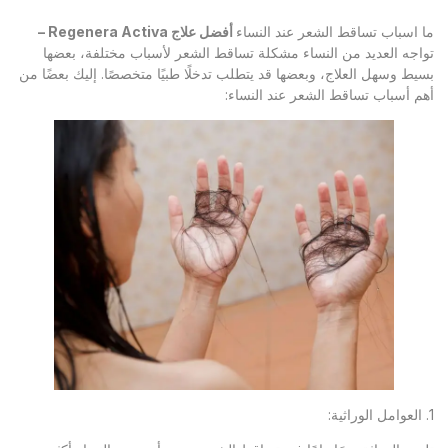
ما اسباب تساقط الشعر عند النساء
أفضل علاج Regenera Activa –
تواجه العديد من النساء مشكلة تساقط الشعر لأسباب مختلفة، بعضها
بسيط وسهل العلاج، وبعضها قد يتطلب تدخلًا طبيًا متخصصًا. إليك بعضًا من
أهم أسباب تساقط الشعر عند النساء:
1. العوامل الوراثية: