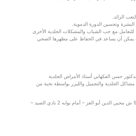
عب الزائد.
البشرة وتحسين الدورة الدموية.
للتعامل مع حب الشباب والمشكلات الجلدية الأخرى
امة يمكن أن يساعد في الحفاظ على مظهرها الصحي
تور حسن الفكهاني أستاذ الأمراض الجلدية
مشاكل الجلدية والتجميل والليزر بواسطة نخبة من
للحجز والاستعلام: 01011121127 – 01555556694 – العنوان: 90 ش محيي الدين أبو العز – أمام بوابه 2 نادي الصيد –