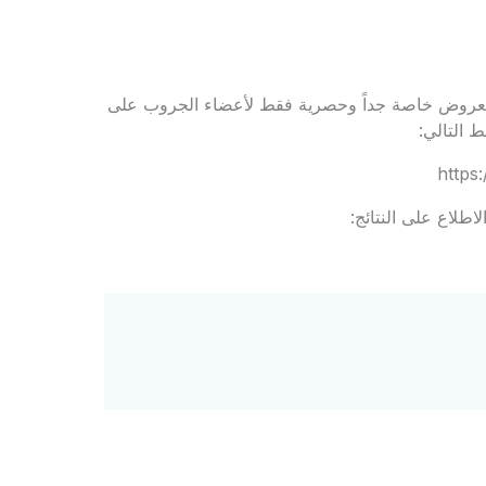
 لجروب Rejavau Ladies Club للاستفادة بعروض خاصة جداً وحصرية فقط لأعضاء الجروب على
 التالي:
https
اطلاع على النتائج: