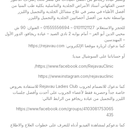
حسن الفكهاني أستاذ الأمراض الجلدية والتناسلية بكلية طب المنيا من
أفضل الأطباء في مصر في علاج مشاكل الجلدية والتجميل والليزر
بواسطة نخبة من أفضل أخصائيين الجلدية والتجميل والليزر.
للحجز والاستعلام: 01011121127 – 01555556694 – العنوان: 90 ش
محيي الدين أبو العز – أمام بوابه 2 نادي الصيد – عيادة ريجافو، الدور الأول
– المهندسين.
كما ندعوك لزيارة موقعنا الإلكتروني:
https://rejavau.com
أو حساباتنا على السوشيال ميديا:
https://www.facebook.com/RejavauClinic/
https://www.instagram.com/rejavauclinic
كما ندعوك للانضمام لجروب Rejavau Ladies Club للاستفادة بعروض
خاصة جداً وحصرية فقط لأعضاء الجروب على أحدث وأفضل جلسات
الليزر والتجميل من عيادة ريجافو من الرابط التالي:
https://www.facebook.com/groups/4103081753065
435
كما ندعوكم لمشاهدة الفيديو أدناه للتعرف على خطوات العلاج والاطلاع