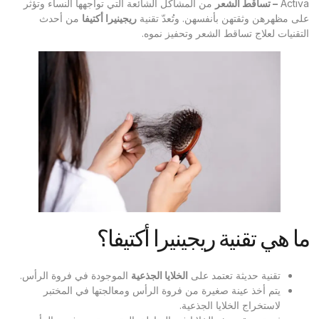
Activa
– تساقط الشعر
من المشاكل الشائعة التي تواجهها النساء وتؤثر
على مظهرهن وثقتهن بأنفسهن. وتُعدّ تقنية
ريجينيرا أكتيفا
من أحدث
التقنيات لعلاج تساقط الشعر وتحفيز نموه.
ما هي تقنية ريجينيرا أكتيفا؟
تقنية حديثة تعتمد على
الخلايا الجذعية
الموجودة في فروة الرأس.
يتم أخذ عينة صغيرة من فروة الرأس ومعالجتها في المختبر
لاستخراج الخلايا الجذعية.