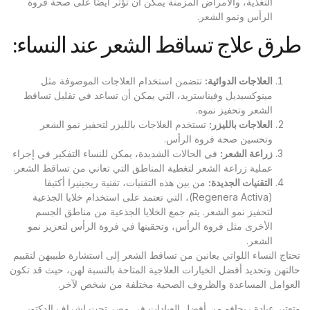
التغذية، والأمراض المزمنة يمكن أن تؤثر أيضًا على صحة فروة
الرأس ونمو الشعر.
طرق علاج تساقط الشعر عند النساء:
العلاجات الدوائية
:
تتضمن استخدام العلاجات الموصوفة مثل
مينوكسيديل وفيناستريد، التي يمكن أن تساعد في تقليل تساقط
الشعر وتحفيز نموه.
العلاجات بالليزر
:
تستخدم العلاجات بالليزر لتحفيز نمو الشعر
وتحسين صحة فروة الرأس.
زراعة الشعر
:
في الحالات الشديدة، يمكن للنساء التفكير في إجراء
عملية زراعة الشعر لتغطية المناطق التي تعاني من تساقط الشعر.
التقنيات الجديدة
:
من بين هذه التقنيات، تقنية ريجينيرا أكتيفا
(Regenera Activa)، التي تعتمد على استخدام خلايا الجذعية
لتحفيز نمو الشعر. يتم جمع الخلايا الجذعية من مناطق الجسم
الأخرى مثل فروة الرأس، وتحقينها في فروة الرأس لتعزيز نمو
الشعر.
تحتاج النساء اللواتي يعانين من تساقط الشعر إلى استشارة طبيبهن لتقييم
حالتهن وتحديد أفضل الخيارات العلاجية المتاحة بالنسبة لهن، حيث قد تكون
العوامل المساعدة والظروف الصحية مختلفة من شخص لآخر.
وتعتبر
عيادة ريجافو
من أفضل العيادات في مصر تحت إشراف الدكتور