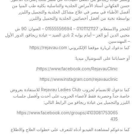
حسن الفكهاني أستاذ الأمراض الجلدية والتناسلية بكلية طب المنيا من
أفضل الأطباء في مصر في علاج مشاكل الجلدية والتجميل والليزر
بواسطة نخبة من أفضل أخصائيين الجلدية والتجميل والليزر.
للحجز والاستعلام: 01011121127 – 01555556694 – العنوان: 90 ش
محيي الدين أبو العز – أمام بوابه 2 نادي الصيد – عيادة ريجافو، الدور الأول
– المهندسين.
كما ندعوك لزيارة موقعنا الإلكتروني:
https://rejavau.com
أو حساباتنا على السوشيال ميديا:
https://www.facebook.com/RejavauClinic/
https://www.instagram.com/rejavauclinic
كما ندعوك للانضمام لجروب Rejavau Ladies Club للاستفادة بعروض
خاصة جداً وحصرية فقط لأعضاء الجروب على أحدث وأفضل جلسات
الليزر والتجميل من عيادة ريجافو من الرابط التالي:
https://www.facebook.com/groups/4103081753065
435
كما ندعوكم لمشاهدة الفيديو أدناه للتعرف على خطوات العلاج والاطلاع