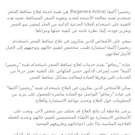
ريجينيرا أكتيفا (Regenera Activa) هي تقنية حديثة لعلاج تساقط الشعر
تستخدم تقنية معالجة الأنسجة لتجديد وتقوية الشعر المتساقط. تعتمد هذه
التقنية على استخدام الخلايا الجذعية الذاتية من الجلد لتحفيز نمو الشعر
وتعزيز جودته. إليك نظرة عامة عن كيفية عملها ومزاياها:
ينبغي على الأشخاص الذين يفكرون في علاج تساقط الشعر باستخدام
ريجينيرا أكتيفا استشارة طبيب متخصص لتقييم حالتهم وتوجيههم إلى الخيار
الأمثل لعلاجهم.
عيادة “ريجافو” تقدم خدمات لعلاج تساقط الشعر باستخدام تقنية “ريجينيرا
أكتيفا” تحت إشراف الدكتور حسن الفكهاني. تلك التقنية تعتبر جزءاً من
الخدمات التي توفرها العيادة لمعالجة مشاكل تساقط الشعر.
يمكن للأشخاص الذين يفكرون في العلاج باستخدام تقنية “ريجينيرا أكتيفا”
في عيادة “ريجافو” التواصل مع العيادة مباشرة للحصول على مزيد من
المعلومات حول العلاج وتحديد مواعيد الاستشارة والعلاج.
يرجى ملاحظة أن نتائج العلاج قد تختلف من شخص لآخر، ويجب على
الأشخاص الاستشارة مع الأطباء المتخصصين لتقييم حالتهم وتحديد الخطة
العلاجية المناسبة بناءً على احتياجاتهم وظروفهم الصحية.
وتعتبر
عيادة ريجافو
من أفضل العيادات في مصر تحت إشراف الدكتور