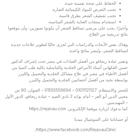
الحفاظ على صحة نفسية جيدة.
تجنب التعرض للمواد الكيميائية الضارة.
تجنب تصفيف الشعر بطرق قاسية.
استخدام منتجات العناية بالشعر المناسبة.
وأخيرًا، يجب على مرضى تساقط الشعر أن يكونوا صبورين، وأن يتوقعوا
نتائج تدريجية من العلاج.
وهناك بعض الأبحاث والدراسات التي تُجرى حاليًا لتطوير علاجات جديدة
لتساقط الشعر، وتُبشر بنتائج واعدة.
وتعتبر
عيادة ريجافو
من أفضل العيادات في مصر تحت إشراف الدكتور
حسن الفكهاني أستاذ الأمراض الجلدية والتناسلية بكلية طب المنيا من
أفضل الأطباء في مصر في علاج مشاكل الجلدية والتجميل والليزر
بواسطة نخبة من أفضل أخصائيين الجلدية والتجميل والليزر.
للحجز والاستعلام: 01011121127 – 01555556694 – العنوان: 90 ش
محيي الدين أبو العز – أمام بوابه 2 نادي الصيد – عيادة ريجافو، الدور الأول
– المهندسين.
كما ندعوك لزيارة موقعنا الإلكتروني:
https://rejavau.com
أو حساباتنا على السوشيال ميديا:
https://www.facebook.com/RejavauClinic/