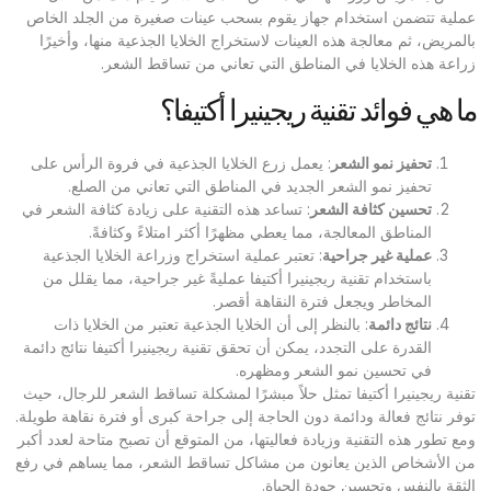
عملية تتضمن استخدام جهاز يقوم بسحب عينات صغيرة من الجلد الخاص
بالمريض، ثم معالجة هذه العينات لاستخراج الخلايا الجذعية منها، وأخيرًا
زراعة هذه الخلايا في المناطق التي تعاني من تساقط الشعر.
ما هي فوائد تقنية ريجينيرا أكتيفا؟
تحفيز نمو الشعر
: يعمل زرع الخلايا الجذعية في فروة الرأس على
تحفيز نمو الشعر الجديد في المناطق التي تعاني من الصلع.
تحسين كثافة الشعر
: تساعد هذه التقنية على زيادة كثافة الشعر في
المناطق المعالجة، مما يعطي مظهرًا أكثر امتلاءً وكثافةً.
عملية غير جراحية
: تعتبر عملية استخراج وزراعة الخلايا الجذعية
باستخدام تقنية ريجينيرا أكتيفا عمليةً غير جراحية، مما يقلل من
المخاطر ويجعل فترة النقاهة أقصر.
نتائج دائمة
: بالنظر إلى أن الخلايا الجذعية تعتبر من الخلايا ذات
القدرة على التجدد، يمكن أن تحقق تقنية ريجينيرا أكتيفا نتائج دائمة
في تحسين نمو الشعر ومظهره.
تقنية ريجينيرا أكتيفا تمثل حلاً مبشرًا لمشكلة تساقط الشعر للرجال، حيث
توفر نتائج فعالة ودائمة دون الحاجة إلى جراحة كبرى أو فترة نقاهة طويلة.
ومع تطور هذه التقنية وزيادة فعاليتها، من المتوقع أن تصبح متاحة لعدد أكبر
من الأشخاص الذين يعانون من مشاكل تساقط الشعر، مما يساهم في رفع
الثقة بالنفس وتحسين جودة الحياة.