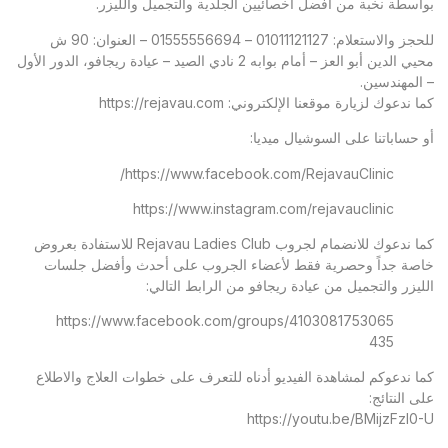
بواسطة نخبة من أفضل أخصائيين الجلدية والتجميل والليزر.
للحجز والاستعلام: 01011121127 – 01555556694 – العنوان: 90 ش
محيي الدين أبو العز – أمام بوابه 2 نادي الصيد – عيادة ريجافو، الدور الأول
– المهندسين.
كما ندعوك لزيارة موقعنا الإلكتروني:
https://rejavau.com
أو حساباتنا على السوشيال ميديا:
https://www.facebook.com/RejavauClinic/
https://www.instagram.com/rejavauclinic
كما ندعوك للانضمام لجروب Rejavau Ladies Club للاستفادة بعروض
خاصة جداً وحصرية فقط لأعضاء الجروب على أحدث وأفضل جلسات
الليزر والتجميل من عيادة ريجافو من الرابط التالي:
https://www.facebook.com/groups/4103081753065
435
كما ندعوكم لمشاهدة الفيديو أدناه للتعرف على خطوات العلاج والاطلاع
على النتائج:
https://youtu.be/BMijzFzl0-U