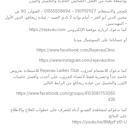
بواسطة نخبة من أفضل أخصائيين الجلدية والتجميل والليزر.
للحجز والاستعلام: 01011121127 – 01555556694 – العنوان: 90 ش
محيي الدين أبو العز – أمام بوابه 2 نادي الصيد – عيادة ريجافو، الدور الأول
– المهندسين.
كما ندعوك لزيارة موقعنا الإلكتروني:
https://rejavau.com
أو حساباتنا على السوشيال ميديا:
https://www.facebook.com/RejavauClinic
https://www.instagram.com/rejavauclinic
كما ندعوك للانضمام لجروب Rejavau Ladies Club للاستفادة بعروض
خاصة جداً وحصرية فقط لأعضاء الجروب على أحدث وأفضل جلسات
الليزر والتجميل من عيادة ريجافو من الرابط التالي:
https://www.facebook.com/groups/4103081753065
435
كما ندعوكم لمشاهدة الفيديو أدناه للتعرف على خطوات العلاج والاطلاع
على النتائج:
https://youtu.be/BMijzFzl0-U