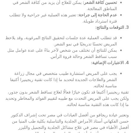
تحسين كثافة الشعر
:
يمكن للعلاج أن يزيد من كثافة الشعر في
المناطق المعالجة.
عدم الحاجة إلى جراحة
:
تعتبر هذه العملية غير جراحية ولا تتطلب
فترة استرداد طويلة.
3.
التوقعات والنتائج
:
قد تتطلب العملية عدة جلسات لتحقيق النتائج المرغوبة، وقد يلاحظ
المريض تحسنًا تدريجيًا في نمو الشعر.
يمكن للنتائج أن تختلف من شخص لآخر بناءً على عدة عوامل مثل
سبب تساقط الشعر وحالة فروة الرأس.
4.
الاعتبارات الإضافية
:
يجب على المريض استشارة طبيب متخصص في مجال زراعة
الشعر والعلاجات الجديدة لتحديد ما إذا كانت تقنية ريجينيرا أكتيفا
مناسبة لحالته.
تقنية ريجينيرا أكتيفا قد تكون خيارًا فعالًا لعلاج تساقط الشعر بدون جذور،
ولكن يجب على المريض التحدث مع طبيبه لتقييم الفوائد والمخاطر وتحديد
ما إذا كانت هذه التقنية مناسبة لحالته.
وتعتبر
عيادة ريجافو
من أفضل العيادات في مصر تحت إشراف الدكتور
حسن الفكهاني أستاذ الأمراض الجلدية والتناسلية بكلية طب المنيا من
أفضل الأطباء في مصر في علاج مشاكل الجلدية والتجميل والليزر