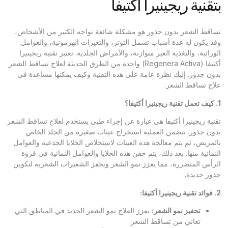
بتقنية ريجينيرا أكتيفا
تساقط الشعر بدون جذور هو مشكلة شائعة تواجه الكثير من الأشخاص،
وقد يكون له عدة أسباب تشمل التوتر، والتغيرات الهرمونية، والعوامل
الوراثية، والتغذية الغير متوازنة، والأمراض الجلدية. تعتبر تقنية ريجينيرا
أكتيفا (Regenera Activa) واحدة من الطرق الحديثة لعلاج تساقط الشعر
بدون جذور. إليك نظرة عامة على هذه التقنية وكيف يمكنها مساعدة في
علاج تساقط الشعر:
1.
كيف تعمل تقنية ريجينيرا أكتيفا؟
تقنية ريجينيرا أكتيفا هي عبارة عن إجراء طبي يستخدم لعلاج تساقط الشعر
بدون جذور. تتضمن العملية استخراج عينات صغيرة من الجلد الخاص
بالمريض، ثم يتم معالجة هذه العينات لاستخلاص الخلايا الجذعية والعوامل
النمائية منها. بعد ذلك، يتم حقن هذه الخلايا والعوامل النمائية في فروة
الرأس المتضررة، مما يعزز نمو الشعر ويحفز الشعيرات الشعرية لتكوين
جذور جديدة.
2.
فوائد تقنية ريجينيرا أكتيفا
:
تحفيز نمو الشعر
:
يعزز العلاج نمو الشعر الجديد في المناطق التي
تعاني من تساقط الشعر.