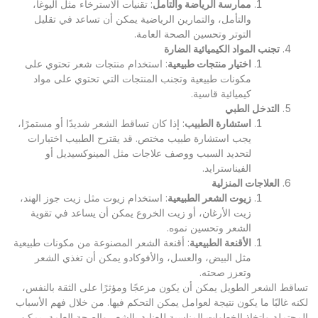
ممارسة الرياضة والتأمل
: تقنيات الاسترخاء مثل اليوغا،
والتأمل، والتمارين الرياضية يمكن أن تساعد في تقليل
التوتر وتحسين الصحة العامة.
تجنب المواد الكيميائية الضارة
اختيار منتجات طبيعية
: استخدام منتجات شعر تحتوي على
مكونات طبيعية وتجنب المنتجات التي تحتوي على مواد
كيميائية قاسية.
التدخل الطبي
استشارة الطبيب
: إذا كان تساقط الشعر شديدًا أو مستمرًا،
يجب استشارة طبيب مختص. قد يقترح الطبيب اختبارات
لتحديد السبب ووصف علاجات مثل المينوكسيديل أو
الفيناسترايد.
العلاجات المنزلية
زيوت الشعر الطبيعية
: استخدام زيوت مثل زيت جوز الهند،
زيت الأرغان، أو زيت الخروع يمكن أن يساعد في تقوية
الشعر وتحسين نموه.
الأقنعة الطبيعية
: أقنعة الشعر المصنوعة من مكونات طبيعية
مثل البيض، والعسل، والأفوكادو يمكن أن تغذي الشعر
وتعزز صحته.
تساقط الشعر الطويل يمكن أن يكون مزعجًا ومؤثرًا على الثقة بالنفس،
لكنه غالبًا ما يكون نتيجة لعوامل يمكن التحكم فيها. من خلال فهم الأسباب
المحتملة واتخاذ الخطوات المناسبة للعناية بالشعر والصحة العامة، يمكن