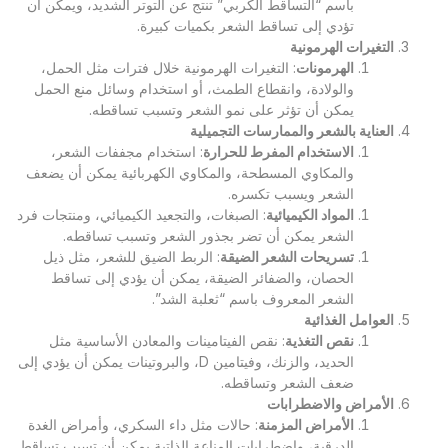
باسم “التساقط الكربي” تنتج عن التوتر الشديد، ويمكن أن
تؤدي إلى تساقط الشعر بكميات كبيرة.
التغيرات الهرمونية
الهرمونات
: التغيرات الهرمونية خلال فترات مثل الحمل،
والولادة، وانقطاع الطمث، أو استخدام وسائل منع الحمل
يمكن أن تؤثر على نمو الشعر وتسبب تساقطه.
العناية بالشعر والممارسات التجميلية
الاستخدام المفرط للحرارة
: استخدام مجففات الشعر،
والمكاوي المسطحة، والمكاوي الكهربائية يمكن أن يضعف
الشعر ويسبب تكسره.
المواد الكيميائية
: الصبغات، والتجعيد الكيميائي، ومنتجات فرد
الشعر يمكن أن تضر بجذور الشعر وتسبب تساقطه.
تسريحات الشعر الضيقة
: الربط الضيق للشعر، مثل ذيل
الحصان، والضفائر الضيقة، يمكن أن يؤدي إلى تساقط
الشعر المعروف باسم “ثعلبة الشد”.
العوامل الغذائية
نقص التغذية
: نقص الفيتامينات والمعادن الأساسية مثل
الحديد، والزنك، وفيتامين D، والبروتينات يمكن أن يؤدي إلى
ضعف الشعر وتساقطه.
الأمراض والاضطرابات
الأمراض المزمنة
: حالات مثل داء السكري، وأمراض الغدة
الدرقية، واضطرابات المناعة الذاتية يمكن أن تسبب تساقط