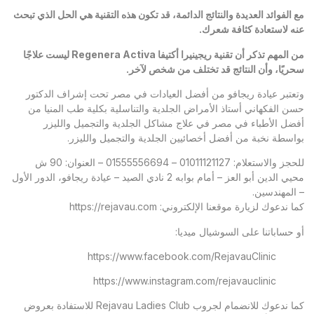
مع الفوائد العديدة والنتائج الدائمة، قد تكون هذه التقنية هي الحل الذي تبحث
عنه لاستعادة كثافة شعرك.
من المهم تذكر أن تقنية ريجينيرا أكتيفا
Regenera Activa
ليست علاجًا
سحريًا، وأن النتائج قد تختلف من شخص لآخر.
وتعتبر
عيادة ريجافو
من أفضل العيادات في مصر تحت إشراف الدكتور
حسن الفكهاني أستاذ الأمراض الجلدية والتناسلية بكلية طب المنيا من
أفضل الأطباء في مصر في علاج مشاكل الجلدية والتجميل والليزر
بواسطة نخبة من أفضل أخصائيين الجلدية والتجميل والليزر.
للحجز والاستعلام: 01011121127 – 01555556694 – العنوان: 90 ش
محيي الدين أبو العز – أمام بوابه 2 نادي الصيد – عيادة ريجافو، الدور الأول
– المهندسين.
كما ندعوك لزيارة موقعنا الإلكتروني:
https://rejavau.com
أو حساباتنا على السوشيال ميديا:
https://www.facebook.com/RejavauClinic
https://www.instagram.com/rejavauclinic
كما ندعوك للانضمام لجروب Rejavau Ladies Club للاستفادة بعروض