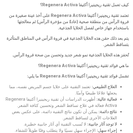
كيف تعمل تقنية ريجينيرا أكتيفا
Regenera Activa
؟
تعتمد تقنية ريجينيرا أكتيفا
Regenera Activa
على أخذ عينة صغيرة من
فروة الرأس من منطقة صحية (عادةً من مؤخرة الرأس) ثم معالجتها
باستخدام جهاز خاص لفصل الخلايا الجذعية.
يتم بعد ذلك حقن هذه الخلايا الجذعية في فروة الرأس في المناطق المتأثرة
بتساقط الشعر.
تُحفز هذه الخلايا الجذعية نمو شعر جديد وتحسن من صحة فروة الرأس.
ما هي فوائد تقنية ريجينيرا أكتيفا
Regenera Activa
؟
تشمل فوائد تقنية ريجينيرا أكتيفا
Regenera Activa
ما يلي:
العلاج الطبيعي:
تعتمد التقنية على خلايا جسم المريض نفسه، مما
يجعلها علاجًا طبيعيًا وآمنًا.
فعالية عالية:
أظهرت الدراسات أن تقنية ريجينيرا أكتيفا Regenera
Activa فعالة في علاج تساقط الشعر وتحسين كثافة الشعر.
نتائج دائمة:
يمكن أن تكون نتائج التقنية دائمة، على عكس بعض
العلاجات الأخرى لتساقط الشعر.
لا توجد آثار جانبية:
لا تُسبب التقنية أي آثار جانبية خطيرة.
إجراء سهل:
الإجراء سهل نسبيًا ولا يتطلب وقتًا طويلاً للشفاء.