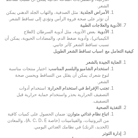
الشعر.
الأمراض الجلدية
: مثل الصدفية، والتهاب الجلد الدهني يمكن
أن تؤثر على صحة فروة الرأس وتؤدي إلى تساقط الشعر.
الأدوية والعلاجات الطبية
الأدوية
: بعض الأدوية، مثل أدوية السرطان (العلاج
الكيميائي)، وأدوية ضغط الدم، والمضادات الحيوية، يمكن أن
تسبب تساقط الشعر كأثر جانبي.
كيفية التعامل مع اسباب تساقط الشعر الطويل
العناية الجيدة بالشعر
استخدام الشامبو والبلسم المناسب
: اختيار منتجات مناسبة
لنوع شعرك يمكن أن يقلل من التساقط ويحسن صحة
الشعر.
تجنب الإفراط في استخدام الحرارة
: استخدام أدوات
التصفيف الحرارية بحذر واستخدام حماية حرارية قبل
التصفيف.
التغذية الصحية
اتباع نظام غذائي متوازن
: ضمان الحصول على كميات كافية
من البروتينات، والفيتامينات (خاصة A، C، D، E)، والمعادن
(الحديد، الزنك) في نظامك الغذائي اليومي.
إدارة التوتر