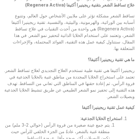
علاج تساقط الشعر بتقنية ريجينيرا أكتيفا
(Regenera Activa)
تساقط الشعر مشكلة تؤثر على ملايين الأشخاص حول العالم، وتتنوع
أسبابه بين الوراثية، والهرمونية، والبيئية، والنفسية. تقنية ريجينيرا أكتيفا
(Regenera Activa) هي واحدة من أحدث التقنيات في علاج تساقط
الشعر، وتعتمد على استخدام الخلايا الذاتية لتحفيز نمو الشعر. في هذا
المقال، سنتناول كيفية عمل هذه التقنية، الفوائد المحتملة، والإجراءات
المتعلقة بها.
ما هي تقنية ريجينيرا أكتيفا؟
ريجينيرا أكتيفا هي تقنية طبية تستخدم العلاج التجديدي لعلاج تساقط الشعر.
تعتمد على استخراج الخلايا المجددة من مناطق غنية بالخلايا الجذعية في
فروة الرأس، ثم إعادة حقنها في المناطق التي تعاني من التساقط. تهدف
هذه التقنية إلى تحفيز نمو الشعر الطبيعي عن طريق تنشيط الخلايا الجذعية
وبصيلات الشعر.
كيفية عمل تقنية ريجينيرا أكتيفا
استخراج الخلايا الجذعية
:
يتم جمع عينة صغيرة من فروة الرأس (حوالي 2-3 ملم) من
منطقة غنية بالشعر، عادةً من الجزء الخلفي للرأس حيث
تكون البصيلات أكثر صحة وأقل عرضة للتساقط.