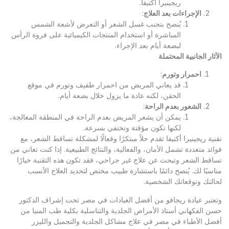
ريجينيرا أكتيفا.
الإجراءات بعد العلاج
:
يُنصح بتجنب غسل الشعر أو التعرض لأشعة الشمس
المباشرة أو استخدام المنتجات الكيميائية على فروة الرأس
لبضعة أيام بعد الإجراء.
الآثار الجانبية المحتملة
احمرار وتورم
:
قد يعاني المريض من احمرار طفيف وتورم في موقع
الحقن، لكنه عادة ما يزول خلال بضعة أيام.
الشعور بعدم الراحة
:
يمكن أن يشعر المريض بعدم الراحة في المنطقة المعالجة،
لكنها تكون مؤقتة وتختفي بسرعة.
تقنية ريجينيرا أكتيفا تقدم حلاً مبتكرًا وفعالًا لمشكلة تساقط الشعر، مع
فوائد متعددة تشمل الأمان، والفعالية، والنتائج الطبيعية. إذا كنت تعاني من
تساقط الشعر وتبحث عن علاج غير جراحي، فقد تكون هذه التقنية خيارًا
مناسبًا لك. يُنصح دائمًا باستشارة طبيب مختص لتحديد العلاج الأنسب
لحالتك وتوقعاتك الشخصية.
وتعتبر
عيادة ريجافو
من أفضل العيادات في مصر تحت إشراف الدكتور
حسن الفكهاني أستاذ الأمراض الجلدية والتناسلية بكلية طب المنيا من
أفضل الأطباء في مصر في علاج مشاكل الجلدية والتجميل والليزر