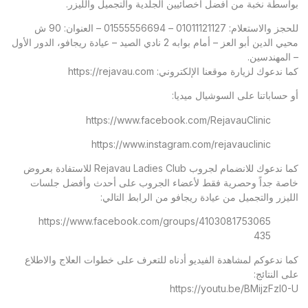
بواسطة نخبة من أفضل أخصائيين الجلدية والتجميل والليزر.
للحجز والاستعلام: 01011121127 – 01555556694 – العنوان: 90 ش
محيي الدين أبو العز – أمام بوابه 2 نادي الصيد – عيادة ريجافو، الدور الأول
– المهندسين.
كما ندعوك لزيارة موقعنا الإلكتروني:
https://rejavau.com
أو حساباتنا على السوشيال ميديا:
https://www.facebook.com/RejavauClinic
https://www.instagram.com/rejavauclinic
كما ندعوك للانضمام لجروب Rejavau Ladies Club للاستفادة بعروض
خاصة جداً وحصرية فقط لأعضاء الجروب على أحدث وأفضل جلسات
الليزر والتجميل من عيادة ريجافو من الرابط التالي:
https://www.facebook.com/groups/4103081753065
435
كما ندعوكم لمشاهدة الفيديو أدناه للتعرف على خطوات العلاج والاطلاع
على النتائج:
https://youtu.be/BMijzFzl0-U