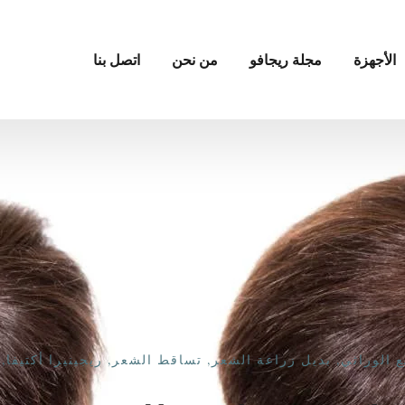
الأجهزة
مجلة ريجافو
من نحن
اتصل بنا
ع الوراثي
,
بديل زراعة الشعر
,
تساقط الشعر
,
ريجينيرا أكتيفا
,