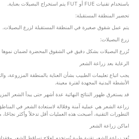
باستخدام تقنيات FUE أو FUT يتم استخراج البصيلات بعناية.
تحضير المنطقة المستقبلة:
يتم عمل شقوق صغيرة في المنطقة المستقبلة لزرع البصيلات.
زرع البصيلات:
تُزرع البصيلات بشكل دقيق في الشقوق المحضرة لضمان نموها 
الرعاية بعد زراعة الشعر
يجب اتباع تعليمات الطبيب بشأن العناية بالمنطقة المزروعة،
الأنشطة البدنية المجهدة لفترة معينة.
قد يستغرق ظهور النتائج النهائية عدة أشهر حتى يبدأ الشعر المز
زراعة الشعر هي عملية آمنة وفعّالة لاستعادة الشعر في المناط
التطورات التقنية، أصبحت هذه العمليات أقل تدخلاً وأكثر نجاحًا، 
اماكن زراعة الشعر
تُعد زراعة الشعر تقنية طبية تُستخدم لعلاج تساقط الشعر وفقد