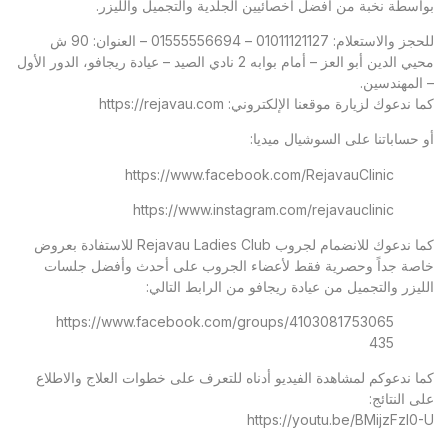
بواسطة نخبة من أفضل أخصائيين الجلدية والتجميل والليزر.
للحجز والاستعلام: 01011121127 – 01555556694 – العنوان: 90 ش
محيي الدين أبو العز – أمام بوابه 2 نادي الصيد – عيادة ريجافو، الدور الأول
– المهندسين.
كما ندعوك لزيارة موقعنا الإلكتروني:
https://rejavau.com
أو حساباتنا على السوشيال ميديا:
https://www.facebook.com/RejavauClinic
https://www.instagram.com/rejavauclinic
كما ندعوك للانضمام لجروب Rejavau Ladies Club للاستفادة بعروض
خاصة جداً وحصرية فقط لأعضاء الجروب على أحدث وأفضل جلسات
الليزر والتجميل من عيادة ريجافو من الرابط التالي:
https://www.facebook.com/groups/4103081753065
435
كما ندعوكم لمشاهدة الفيديو أدناه للتعرف على خطوات العلاج والاطلاع
على النتائج:
https://youtu.be/BMijzFzl0-U