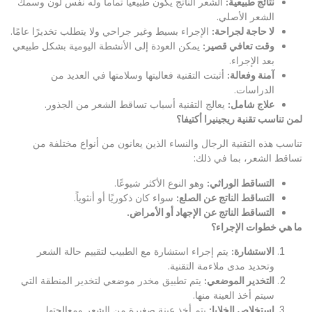
نتائج طبيعية
:
الشعر الناتج يكون طبيعياً تماماً وله نفس لون وسمك
الشعر الأصلي.
لا حاجة لجراحة
:
الإجراء بسيط وغير جراحي ولا يتطلب تخديرًا عامًا.
وقت تعافي قصير
:
يمكن العودة إلى الأنشطة اليومية بشكل طبيعي
بعد الإجراء.
آمنة وفعالة
:
أثبتت التقنية فعاليتها وسلامتها في العديد من
الدراسات.
علاج شامل
:
يعالج التقنية أسباب تساقط الشعر من الجذور.
لمن تناسب تقنية ريجينيرا أكتيفا؟
تناسب هذه التقنية الرجال والنساء الذين يعانون من أنواع مختلفة من
تساقط الشعر، بما في ذلك:
التساقط الوراثي
:
وهو النوع الأكثر شيوعًا.
التساقط الناتج عن الصلع
:
سواء كان ذكوريًا أو أنثوياً.
التساقط الناتج عن الإجهاد أو الأمراض
.
ما هي خطوات الإجراء؟
الاستشارة
:
يتم إجراء استشارة مع الطبيب لتقييم حالة الشعر
وتحديد مدى ملاءمة التقنية.
التخدير الموضعي
:
يتم تطبيق مخدر موضعي لتخدير المنطقة التي
سيتم أخذ العينة منها.
استخلاص الخلايا
:
يتم أخذ عينة صغيرة من الشعر ومعالجتها.