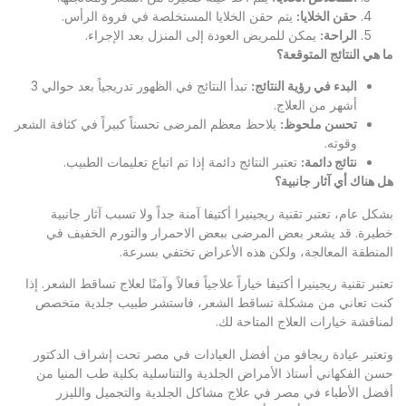
حقن الخلايا
:
يتم حقن الخلايا المستخلصة في فروة الرأس.
الراحة
:
يمكن للمريض العودة إلى المنزل بعد الإجراء.
ما هي النتائج المتوقعة؟
البدء في رؤية النتائج
:
تبدأ النتائج في الظهور تدريجياً بعد حوالي 3
أشهر من العلاج.
تحسن ملحوظ
:
يلاحظ معظم المرضى تحسناً كبيراً في كثافة الشعر
وقوته.
نتائج دائمة
:
تعتبر النتائج دائمة إذا تم اتباع تعليمات الطبيب.
هل هناك أي آثار جانبية؟
بشكل عام، تعتبر تقنية ريجينيرا أكتيفا آمنة جداً ولا تسبب آثار جانبية
خطيرة. قد يشعر بعض المرضى ببعض الاحمرار والتورم الخفيف في
المنطقة المعالجة، ولكن هذه الأعراض تختفي بسرعة.
تعتبر تقنية ريجينيرا أكتيفا خياراً علاجياً فعالاً وآمنًا لعلاج تساقط الشعر. إذا
كنت تعاني من مشكلة تساقط الشعر، فاستشر طبيب جلدية متخصص
لمناقشة خيارات العلاج المتاحة لك.
وتعتبر
عيادة ريجافو
من أفضل العيادات في مصر تحت إشراف الدكتور
حسن الفكهاني أستاذ الأمراض الجلدية والتناسلية بكلية طب المنيا من
أفضل الأطباء في مصر في علاج مشاكل الجلدية والتجميل والليزر