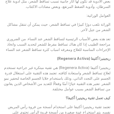
بعض الأدوية قد تكون لها آثار جانبية تسبب تساقط الشعر، مثل أدوية علاج
السرطان، وأدوية الضغط المرتفع، وبعض مضادات الاكتئاب.
العوامل الوراثية:
الوراثة تلعب دورًا كبيرًا في تساقط الشعر، حيث يمكن أن تنتقل مشاكل
الشعر من جيل لآخر.
تعد هذه بعض الأسباب الرئيسية لتساقط الشعر عند النساء. من الضروري
مراجعة الطبيب إذا كان هناك تساقط مفرط للشعر لتحديد السبب واتخاذ
الإجراءات المناسبة للعلاج ومعرفه اسباب كثرة تساقط الشعر عند النساء
ريجينيرا أكتيفا
(Regenera Activa)
ريجينيرا أكتيفا (Regenera Activa) هي تقنية مبتكرة غير جراحية تستخدم
لعلاج تساقط الشعر واستعادة كثافته. تعتمد هذه التقنية على استغلال قدرة
الجسم على التجدد الذاتي، وذلك باستخدام خلايا الجسم الخاصة لتحفيز نمو
الشعر. تعتبر هذه التقنية خيارًا آمنًا وفعالًا للعديد من الأشخاص الذين يعانون
من تساقط الشعر بسبب عوامل مختلفة.
كيف تعمل تقنية ريجينيرا أكتيفا؟
تعتمد تقنية ريجينيرا أكتيفا على استخدام أنسجة من فروة رأس المريض
نفسه. يتم استخراج عينة صغيرة من أنسجة فروة الرأس تحتوي على