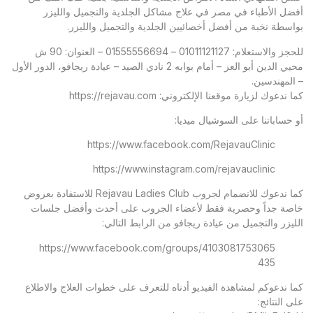
أفضل الأطباء في مصر في علاج مشاكل الجلدية والتجميل والليزر
بواسطة نخبة من أفضل أخصائيين الجلدية والتجميل والليزر.
للحجز والاستعلام: 01011121127 – 01555556694 – العنوان: 90 ش
محيي الدين أبو العز – أمام بوابه 2 نادي الصيد – عيادة ريجافو، الدور الأول
– المهندسين.
كما ندعوك لزيارة موقعنا الإلكتروني:
https://rejavau.com
أو حساباتنا على السوشيال ميديا:
https://www.facebook.com/RejavauClinic
https://www.instagram.com/rejavauclinic
كما ندعوك للانضمام لجروب Rejavau Ladies Club للاستفادة بعروض
خاصة جداً وحصرية فقط لأعضاء الجروب على أحدث وأفضل جلسات
الليزر والتجميل من عيادة ريجافو من الرابط التالي:
https://www.facebook.com/groups/4103081753065
435
كما ندعوكم لمشاهدة الفيديو أدناه للتعرف على خطوات العلاج والاطلاع
على النتائج: