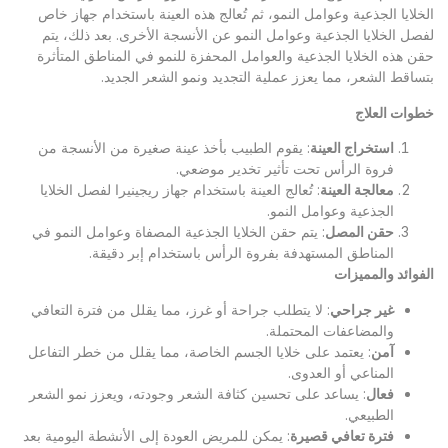
الخلايا الجذعية وعوامل النمو، ثم تُعالج هذه العينة باستخدام جهاز خاص
لفصل الخلايا الجذعية وعوامل النمو عن الأنسجة الأخرى. بعد ذلك، يتم
حقن هذه الخلايا الجذعية والعوامل المحفزة للنمو في المناطق المتأثرة
بتساقط الشعر، مما يعزز عملية التجديد ونمو الشعر الجديد.
خطوات العلاج
استخراج العينة
: يقوم الطبيب بأخذ عينة صغيرة من الأنسجة من
فروة الرأس تحت تأثير تخدير موضعي.
معالجة العينة
: تُعالج العينة باستخدام جهاز ريجينيرا لفصل الخلايا
الجذعية وعوامل النمو.
حقن المصل
: يتم حقن الخلايا الجذعية المصفاة وعوامل النمو في
المناطق المستهدفة بفروة الرأس باستخدام إبر دقيقة.
الفوائد والمميزات
غير جراحي
: لا يتطلب جراحة أو غرز، مما يقلل من فترة التعافي
والمضاعفات المحتملة.
آمن
: يعتمد على خلايا الجسم الخاصة، مما يقلل من خطر التفاعل
المناعي أو العدوى.
فعال
: يساعد على تحسين كثافة الشعر وجودته، ويعزز نمو الشعر
الطبيعي.
فترة تعافي قصيرة
: يمكن للمريض العودة إلى الأنشطة اليومية بعد