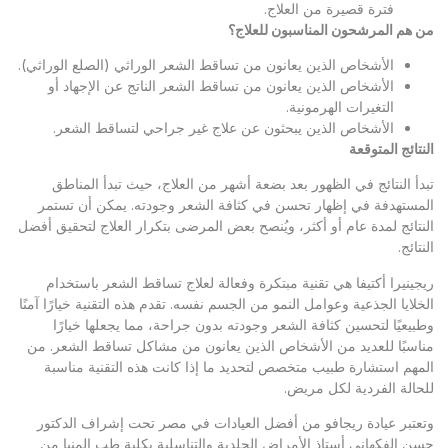
فترة قصيرة من العلاج.
من هم المرشحون المناسبون للعلاج؟
الأشخاص الذين يعانون من تساقط الشعر الوراثي (الصلع الوراثي).
الأشخاص الذين يعانون من تساقط الشعر الناتج عن الإجهاد أو
التغيرات الهرمونية.
الأشخاص الذين يبحثون عن علاج غير جراحي لتساقط الشعر.
النتائج المتوقعة
تبدأ النتائج في الظهور بعد بضعة أشهر من العلاج، حيث تبدأ المناطق
المستهدفة في إظهار تحسن في كثافة الشعر وجودته. يمكن أن تستمر
النتائج لمدة عام أو أكثر، ويُنصح بعض المرضى بتكرار العلاج لتحقيق أفضل
النتائج.
ريجينيرا أكتيفا هي تقنية مبتكرة وفعالة لعلاج تساقط الشعر باستخدام
الخلايا الجذعية وعوامل النمو من الجسم نفسه. تقدم هذه التقنية خيارًا آمنًا
وطبيعيًا لتحسين كثافة الشعر وجودته بدون جراحة، مما يجعلها خيارًا
مناسبًا للعديد من الأشخاص الذين يعانون من مشاكل تساقط الشعر. من
المهم استشارة طبيب متخصص لتحديد ما إذا كانت هذه التقنية مناسبة
للحالة الفردية لكل مريض.
وتعتبر
عيادة ريجافو
من أفضل العيادات في مصر تحت إشراف الدكتور
حسن الفكهاني أستاذ الأمراض الجلدية والتناسلية بكلية طب المنيا من