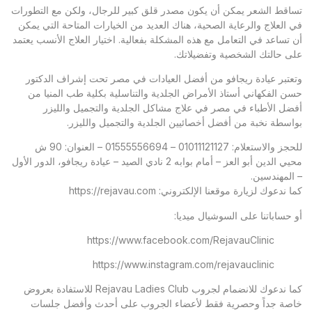
تساقط الشعر يمكن أن يكون مصدر قلق كبير للرجال، ولكن مع التطورات
في العلاج والرعاية الصحية، هناك العديد من الخيارات المتاحة التي يمكن
أن تساعد في التعامل مع هذه المشكلة بفعالية. اختيار العلاج الأنسب يعتمد
على حالتك الشخصية وتفضيلاتك.
وتعتبر
عيادة ريجافو
من أفضل العيادات في مصر تحت إشراف الدكتور
حسن الفكهاني أستاذ الأمراض الجلدية والتناسلية بكلية طب المنيا من
أفضل الأطباء في مصر في علاج مشاكل الجلدية والتجميل والليزر
بواسطة نخبة من أفضل أخصائيين الجلدية والتجميل والليزر.
للحجز والاستعلام: 01011121127 – 01555556694 – العنوان: 90 ش
محيي الدين أبو العز – أمام بوابه 2 نادي الصيد – عيادة ريجافو، الدور الأول
– المهندسين.
كما ندعوك لزيارة موقعنا الإلكتروني:
https://rejavau.com
أو حساباتنا على السوشيال ميديا:
https://www.facebook.com/RejavauClinic
https://www.instagram.com/rejavauclinic
كما ندعوك للانضمام لجروب Rejavau Ladies Club للاستفادة بعروض
خاصة جداً وحصرية فقط لأعضاء الجروب على أحدث وأفضل جلسات