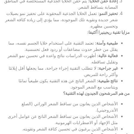
إعادة حقن الخلايا
:
يتم حقن الخلايا الجذعية المستخلصة في المناطق
المصابة بتساقط الشعر.
تحفيز النمو
:
تعمل الخلايا الجذعية المحقونة على تحفيز نمو بصيلات
شعر جديدة وتقوية تلك الموجودة، مما يؤدي إلى زيادة كثافة الشعر
وتحسين مظهره.
مزايا تقنية ريجينيرا أكتيفا
:
طبيعية وآمنة
:
تعتمد التقنية على استخدام خلايا الجسم نفسه، مما
يقلل من خطر حدوث مضاعفات أو ردود فعل تحسسية.
فعالية عالية
:
أظهرت الدراسات نتائج واعدة في تحسين نمو الشعر
وتقليل تساقطه.
غير جراحية
:
لا تتطلب التقنية إجراء جراحة، مما يجعلها أقل إيلامًا
وأكثر راحة للمريض.
نتائج طبيعية
:
الشعر الناتج عن هذه التقنية يكون طبيعياً تمامًا
ويتناسب مع الشعر الموجود.
من هم المرشحون الجيدون لهذه التقنية؟
الأشخاص الذين يعانون من تساقط الشعر الوراثي (الصلع
الأندروجيني).
الأشخاص الذين يعانون من تساقط الشعر الناتج عن عوامل أخرى
مثل الإجهاد أو الاضطرابات الهرمونية.
الأشخاص الذين يرغبون في تحسين كثافة الشعر وتقويته.