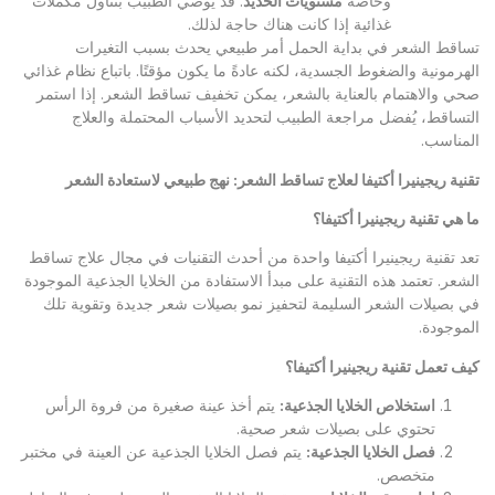
وخاصة
مستويات الحديد
. قد يوصي الطبيب بتناول مكملات
غذائية إذا كانت هناك حاجة لذلك.
تساقط الشعر في بداية الحمل أمر طبيعي يحدث بسبب التغيرات
الهرمونية والضغوط الجسدية، لكنه عادةً ما يكون مؤقتًا. باتباع نظام غذائي
صحي والاهتمام بالعناية بالشعر، يمكن تخفيف تساقط الشعر. إذا استمر
التساقط، يُفضل مراجعة الطبيب لتحديد الأسباب المحتملة والعلاج
المناسب.
تقنية ريجينيرا أكتيفا لعلاج تساقط الشعر: نهج طبيعي لاستعادة الشعر
ما هي تقنية ريجينيرا أكتيفا؟
تعد تقنية ريجينيرا أكتيفا واحدة من أحدث التقنيات في مجال علاج تساقط
الشعر. تعتمد هذه التقنية على مبدأ الاستفادة من الخلايا الجذعية الموجودة
في بصيلات الشعر السليمة لتحفيز نمو بصيلات شعر جديدة وتقوية تلك
الموجودة.
كيف تعمل تقنية ريجينيرا أكتيفا؟
استخلاص الخلايا الجذعية
:
يتم أخذ عينة صغيرة من فروة الرأس
تحتوي على بصيلات شعر صحية.
فصل الخلايا الجذعية
:
يتم فصل الخلايا الجذعية عن العينة في مختبر
متخصص.