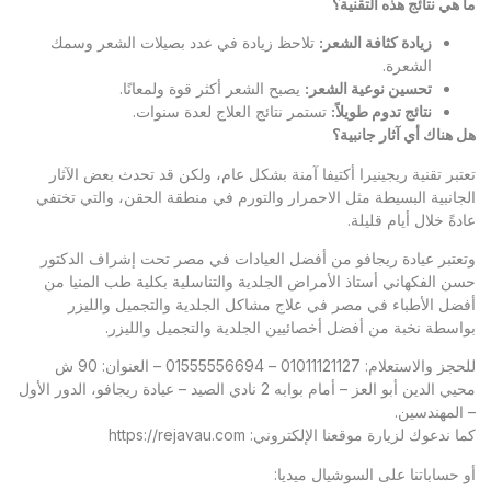
ما هي نتائج هذه التقنية؟
زيادة كثافة الشعر
:
تلاحظ زيادة في عدد بصيلات الشعر وسمك
الشعرة.
تحسين نوعية الشعر
:
يصبح الشعر أكثر قوة ولمعانًا.
نتائج تدوم طويلاً
:
تستمر نتائج العلاج لعدة سنوات.
هل هناك أي آثار جانبية؟
تعتبر تقنية ريجينيرا أكتيفا آمنة بشكل عام، ولكن قد تحدث بعض الآثار
الجانبية البسيطة مثل الاحمرار والتورم في منطقة الحقن، والتي تختفي
عادةً خلال أيام قليلة.
وتعتبر
عيادة ريجافو
من أفضل العيادات في مصر تحت إشراف الدكتور
حسن الفكهاني أستاذ الأمراض الجلدية والتناسلية بكلية طب المنيا من
أفضل الأطباء في مصر في علاج مشاكل الجلدية والتجميل والليزر
بواسطة نخبة من أفضل أخصائيين الجلدية والتجميل والليزر.
للحجز والاستعلام: 01011121127 – 01555556694 – العنوان: 90 ش
محيي الدين أبو العز – أمام بوابه 2 نادي الصيد – عيادة ريجافو، الدور الأول
– المهندسين.
كما ندعوك لزيارة موقعنا الإلكتروني:
https://rejavau.com
أو حساباتنا على السوشيال ميديا: