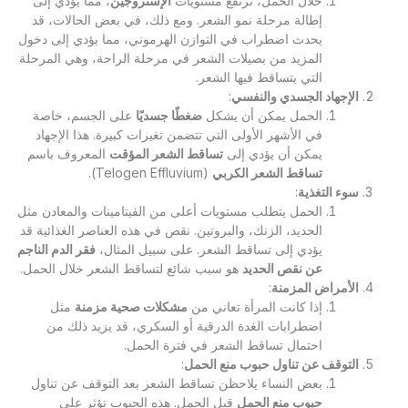
خلال الحمل، ترتفع مستويات
الإستروجين
، مما يؤدي إلى
إطالة مرحلة نمو الشعر. ومع ذلك، في بعض الحالات، قد
يحدث اضطراب في التوازن الهرموني، مما يؤدي إلى دخول
المزيد من بصيلات الشعر في مرحلة الراحة، وهي المرحلة
التي يتساقط فيها الشعر.
الإجهاد الجسدي والنفسي
:
الحمل يمكن أن يشكل
ضغطًا جسديًا
على الجسم، خاصة
في الأشهر الأولى التي تتضمن تغيرات كبيرة. هذا الإجهاد
يمكن أن يؤدي إلى
تساقط الشعر المؤقت
المعروف باسم
تساقط الشعر الكربي
(Telogen Effluvium).
سوء التغذية
:
الحمل يتطلب مستويات أعلى من الفيتامينات والمعادن مثل
الحديد، الزنك، والبروتين. نقص في هذه العناصر الغذائية قد
يؤدي إلى تساقط الشعر. على سبيل المثال،
فقر الدم الناجم
عن نقص الحديد
هو سبب شائع لتساقط الشعر خلال الحمل.
الأمراض المزمنة
:
إذا كانت المرأة تعاني من
مشكلات صحية مزمنة
مثل
اضطرابات الغدة الدرقية أو السكري، قد يزيد ذلك من
احتمال تساقط الشعر في فترة الحمل.
التوقف عن تناول حبوب منع الحمل
:
بعض النساء يلاحظن تساقط الشعر بعد التوقف عن تناول
حبوب منع الحمل
قبل الحمل. هذه الحبوب تؤثر على