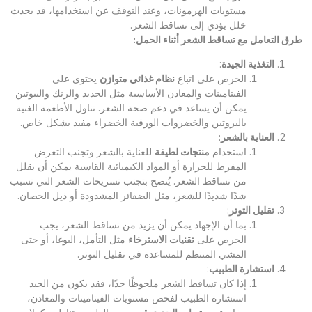
مستويات الهرمونات، وعند التوقف عن استخدامها، قد يحدث
خلل يؤدي إلى تساقط الشعر.
طرق التعامل مع تساقط الشعر أثناء الحمل
:
التغذية الجيدة
:
الحرص على اتباع
نظام غذائي متوازن
يحتوي على
الفيتامينات والمعادن الأساسية مثل الحديد والزنك والبيوتين
يمكن أن يساعد في دعم صحة الشعر. تناول الأطعمة الغنية
بالبروتين والخضروات الورقية الخضراء مفيد بشكل خاص.
العناية بالشعر
:
استخدام
منتجات لطيفة
للعناية بالشعر وتجنب التعرض
المفرط للحرارة أو المواد الكيميائية القاسية يمكن أن يقلل
من تساقط الشعر. يُنصح بتجنب تسريحات الشعر التي تسبب
شدًا شديدًا للشعر، مثل الضفائر المشدودة أو ذيل الحصان.
تقليل التوتر
:
بما أن الإجهاد يمكن أن يزيد من تساقط الشعر، يجب
الحرص على
تقنيات الاسترخاء
مثل التأمل، اليوغا، أو حتى
المشي المنتظم للمساعدة في تقليل التوتر.
استشارة الطبيب
:
إذا كان تساقط الشعر ملحوظًا جدًا، فقد يكون من الجيد
استشارة الطبيب لفحص مستويات الفيتامينات والمعادن،