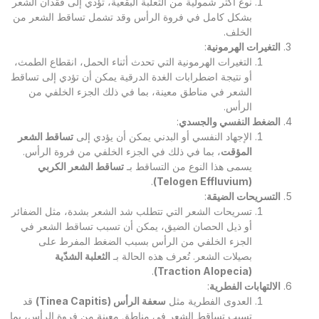
نوع أكثر شمولية من الثعلبة البقعية، تؤدي إلى فقدان الشعر
بشكل كامل في فروة الرأس وقد تشمل تساقط الشعر من
الخلف.
التغيرات الهرمونية
:
التغيرات الهرمونية التي تحدث أثناء الحمل، انقطاع الطمث،
أو نتيجة اضطرابات الغدة الدرقية يمكن أن تؤدي إلى تساقط
الشعر في مناطق معينة، بما في ذلك الجزء الخلفي من
الرأس.
الضغط النفسي والجسدي
:
الإجهاد النفسي أو البدني يمكن أن يؤدي إلى
تساقط الشعر
المؤقت
، بما في ذلك في الجزء الخلفي من فروة الرأس.
يسمى هذا النوع من التساقط بـ
تساقط الشعر الكربي
.
(Telogen Effluvium)
التسريحات الضيقة
:
تسريحات الشعر التي تتطلب شد الشعر بشدة، مثل الضفائر
أو ذيل الحصان الضيق، يمكن أن تسبب تساقط الشعر في
الجزء الخلفي من الرأس بسبب الضغط المفرط على
بصيلات الشعر. تُعرف هذه الحالة بـ
الثعلبة الشدّية
.
(Traction Alopecia)
الالتهابات الفطرية
:
العدوى الفطرية مثل
سعفة الرأس
(Tinea Capitis)
قد
تسبب تساقط الشعر في مناطق معينة من فروة الرأس، بما