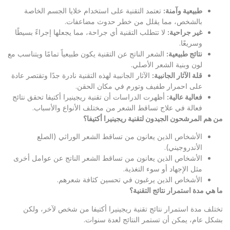
طبيعية وآمنة
:
تعتمد التقنية على استخدام خلايا الجسم الخاصة
بالشخص، مما يقلل من خطر حدوث مضاعفات.
غير جراحية
:
لا تتطلب التقنية أي جراحة، مما يجعلها إجراءً بسيطًا
وسريعًا.
نتائج طبيعية
:
الشعر الناتج عن التقنية يكون طبيعياً تمامًا ويتناسب مع
لون وبنية الشعر الأصلي.
قلة الآثار الجانبية
:
الآثار الجانبية لهذه التقنية نادرة جدًا وتقتصر عادة
على احمرار طفيف وتورم في مكان الحقن.
فعالية عالية
:
أظهرت الدراسات أن تقنية ريجينيرا أكتيفا تحقق نتائج
فعالة في علاج تساقط الشعر من مختلف الأنواع والأسباب.
من هم المرشحون الجيدون لتقنية ريجينيرا أكتيفا؟
الأشخاص الذين يعانون من تساقط الشعر الوراثي (الصلع
الأندروجيني).
الأشخاص الذين يعانون من تساقط الشعر الناتج عن عوامل أخرى
مثل الإجهاد أو سوء التغذية.
الأشخاص الذين يرغبون في تحسين كثافة شعرهم.
ما هي مدة استمرار نتائج التقنية؟
تختلف مدة استمرار نتائج تقنية ريجينيرا أكتيفا من شخص لآخر، ولكن
بشكل عام، يمكن أن تستمر النتائج لعدة سنوات.