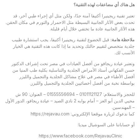
هل هناك أي مضاعفات لهذه التقنية؟
تعتبر تقنية ريجينيرا أكتيفا آمنة جدًا، ولكن مثل أي إجراء طبي آخر، قد
تحدث بعض الآثار الجانبية البسيطة مثل الاحمرار والتورم في مكان الحقن.
هذه الآثار الجانبية عادة ما تختفي خلال أيام قليلة.
ملاحظة هامة
:
قبل الخضوع لتقنية ريجينيرا أكتيفا، يجب استشارة طبيب
جلدية متخصص لتقييم حالتك وتحديد ما إذا كانت هذه التقنية هي الخيار
الأنسب لك.
وتعتبر
عيادة ريجافو
من أفضل العيادات في مصر تحت إشراف الدكتور
حسن الفكهاني أستاذ الأمراض الجلدية والتناسلية بكلية طب المنيا من
أفضل الأطباء في مصر في علاج مشاكل الجلدية والتجميل والليزر
بواسطة نخبة من أفضل أخصائيين الجلدية والتجميل والليزر.
للحجز والاستعلام: 01011121127 – 01555556694 – العنوان: 90 ش
محيي الدين أبو العز – أمام بوابه 2 نادي الصيد – عيادة ريجافو، الدور الأول
– المهندسين.
كما ندعوك لزيارة موقعنا الإلكتروني:
https://rejavau.com
أو حساباتنا على السوشيال ميديا:
https://www.facebook.com/RejavauClinic