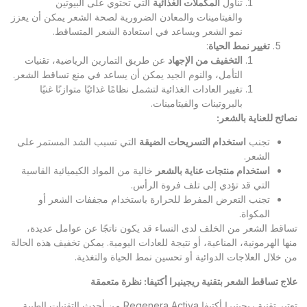
تناول
المكملات الغذائية
التي تحتوي على البيوتين
والفيتامينات والمعادن الضرورية لصحة الشعر يمكن أن يعزز
نمو الشعر ويساعد في استعادة الشعر المتساقط.
تغيير نمط الحياة
:
التخفيف من الإجهاد
عن طريق التمارين الرياضية، تقنيات
التأمل، والنوم الجيد يمكن أن يساعد في منع تساقط الشعر.
تغيير العادات الغذائية لتشمل نظامًا غذائيًا متوازنًا غنيًا
بالبروتينات والفيتامينات.
نصائح للعناية بالشعر
:
تجنب
استخدام التسريحات الضيقة
التي تسبب الشد المستمر على
الشعر.
استخدام منتجات عناية بالشعر
خالية من المواد الكيميائية القاسية
التي قد تؤدي إلى تلف فروة الرأس.
تجنب التعرض المفرط للحرارة باستخدام مجففات الشعر أو
المكواة.
تساقط الشعر من الخلف لدى النساء قد يكون ناتجًا عن عوامل عديدة،
منها الهرمونية، المناعية، أو نتيجة للعادات اليومية. يمكن تخفيف هذه الحالة
من خلال العلاجات الدوائية أو تحسين نمط الحياة والتغذية.
علاج تساقط الشعر بتقنية ريجينيرا أكتيفا: نظرة متعمقة
تعتبر تقنية ريجينيرا أكتيفا Regenera Activa من أحدث التقنيات الطبية