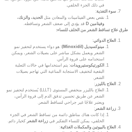
في ذلك الجزء الخلفي.
سوء التغذية
:
نقص بعض الفيتامينات والمعادن مثل
الحديد، والزنك،
وفيتامين
D
قد يؤدي إلى ضعف الشعر وتساقطه.
طرق علاج تساقط الشعر من الخلف للنساء
:
العلاج الدوائي
:
مينوكسيديل
(Minoxidil)
: هو دواء يستخدم لتحفيز نمو
الشعر ويعمل بشكل مباشر على بصيلات الشعر، ويمكن
استخدامه على فروة الرأس.
الكورتيكوستيرويدات
: يتم استخدامها في حالات الثعلبة
البقعية لتخفيف الاستجابة المناعية التي تهاجم بصيلات
الشعر.
العلاج بالليزر
:
العلاج بالليزر منخفض المستوى (LLLT) يُستخدم لتحفيز نمو
الشعر عن طريق تحسين تدفق الدم إلى فروة الرأس،
ويعتبر علاجًا غير جراحي لتساقط الشعر.
زراعة الشعر
:
إذا كانت هناك مناطق دائمة من تساقط الشعر في الجزء
الخلفي، يمكن للنساء التفكير في
زراعة الشعر
كخيار دائم.
العلاج بالبيوتين والمكملات الغذائية
: