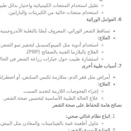
تقليل استخدام المنتجات الكيميائية واختيار بدائل طبيع
استخدام منتجات خالية من الكبريتات والبارابين.
6.
العوامل الوراثية
تساقط الشعر الوراثي، المعروف أيضًا بالثعلبة الأندروجينية
العلاج
:
استخدام أدوية مثل المينوكسيديل لتحفيز نمو الشعر.
العلاج بالبلازما الغنية بالصفائح (PRP).
استشارة طبيب حول خيارات زراعة الشعر في الحالا
7.
أسباب طبية أخرى
أمراض مثل فقر الدم، متلازمة تكيس المبايض، أو اضطرابات
العلاج
:
إجراء الفحوصات اللازمة لتحديد السبب.
علاج الحالة الطبية الأساسية لتحسين صحة الشعر.
نصائح هامة للحفاظ على صحة الشعر
اتباع نظام غذائي صحي
:
تناول أطعمة غنية بالفيتامينات والمعادن مثل البيض،
العناية اليومية بالشعر
: