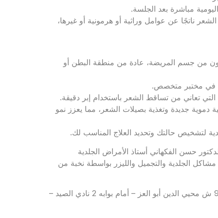
ليومية مباشرة بعد الجلسة.
عر ناتجًا عن عوامل وراثية أو هرمونية أو غيرها،
ن من جسم المريضة، عادة من منطقة البطن أو
ن في مختبر متخصص.
التي تعاني من تساقط الشعر باستخدام إبر دقيقة.
ة دموية جديدة وتغذية بصيلات الشعر، مما يعزز نمو
ة لتشخيص حالتك وتحديد العلاج المناسب لك.
تور حسن الفكهاني أستاذ الأمراض الجلدية
مشاكل الجلدية والتجميل والليزر بواسطة نخبة من
للحجز والاستعلام: 01011121127 – 01555556694 – العنوان: 90 ش محيي الدين أبو العز – أمام بوابه 2 نادي الصيد –