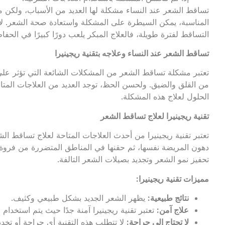
تساقط الشعر عند النساء مشكلة لها العديد من الأسباب، ولكن 
المناسبة، يمكن السيطرة على المشكلة واستعادة صحة الشعر. ل
التساقط لفترة طويلة، فالعلاج المبكر يلعب دورًا كبيرًا في ال
تساقط الشعر عند النساء وعلاجه بتقنية ريجينيرا
تعتبر مشكلة تساقط الشعر من المشكلات الشائعة التي تؤثر على
من القلق والضيق. ولحسن الحظ، توجد العديد من العلاجات المتاحة
الحلول لعلاج هذه المشكلة.
تقنية ريجينيرا لعلاج تساقط الشعر
تعتبر تقنية ريجينيرا من أحدث العلاجات المتاحة لعلاج تساقط ال
دهون المريضة نفسها، ثم حقنها في المناطق المتضررة من فروة الر
تحفيز نمو الشعر وتجديد بصيلات الشعر التالفة.
مميزات تقنية ريجينيرا
:
نتائج طبيعية
:
يظهر الشعر الجديد بشكل طبيعي وكثيف.
علاج آمن
:
تعتبر تقنية ريجينيرا آمنة جدًا حيث يتم استخدام 
لا تحتاج إلى جراحة
:
لا تتطلب هذه التقنية أي جراحة أو تخدي