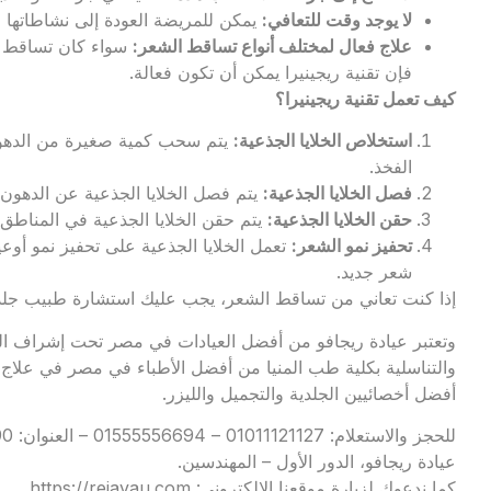
لا يوجد وقت للتعافي
:
يمكن للمريضة العودة إلى نشاطاتها ا
علاج فعال لمختلف أنواع تساقط الشعر
:
سواء كان تساقط الش
فإن تقنية ريجينيرا يمكن أن تكون فعالة.
كيف تعمل تقنية ريجينيرا؟
استخلاص الخلايا الجذعية
:
يتم سحب كمية صغيرة من الدهو
الفخذ.
فصل الخلايا الجذعية
:
يتم فصل الخلايا الجذعية عن الدهو
حقن الخلايا الجذعية
:
يتم حقن الخلايا الجذعية في المناطق 
تحفيز نمو الشعر
:
تعمل الخلايا الجذعية على تحفيز نمو أوعي
شعر جديد.
إذا كنت تعاني من تساقط الشعر، يجب عليك استشارة طبيب جلدي
وتعتبر
عيادة ريجافو
من أفضل العيادات في مصر تحت إشراف الدك
والتناسلية بكلية طب المنيا من أفضل الأطباء في مصر في علاج 
أفضل أخصائيين الجلدية والتجميل والليزر.
عيادة ريجافو، الدور الأول – المهندسين.
كما ندعوك لزيارة موقعنا الإلكتروني:
https://rejavau.com