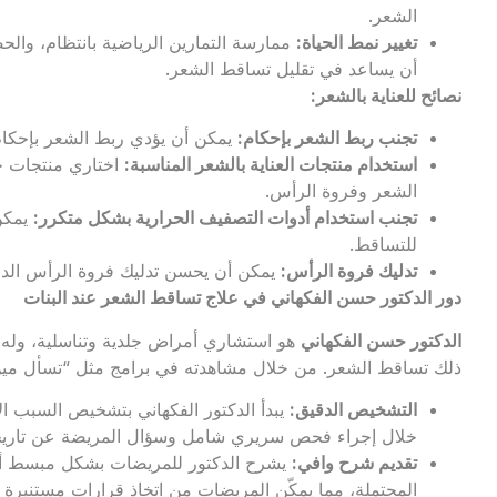
الشعر.
تغيير نمط الحياة
:
ممارسة التمارين الرياضية بانتظام، وال
أن يساعد في تقليل تساقط الشعر.
نصائح للعناية بالشعر
:
تجنب ربط الشعر بإحكام
:
يمكن أن يؤدي ربط الشعر بإحكام
استخدام منتجات العناية بالشعر المناسبة
:
اختاري منتجات خا
الشعر وفروة الرأس.
تجنب استخدام أدوات التصفيف الحرارية بشكل متكرر
:
يمكن 
للتساقط.
تدليك فروة الرأس
:
يمكن أن يحسن تدليك فروة الرأس الدور
دور الدكتور حسن الفكهاني في علاج تساقط الشعر عند البنات
الدكتور حسن الفكهاني
هو استشاري أمراض جلدية وتناسلية، وله
ذلك تساقط الشعر. من خلال مشاهدته في برامج مثل “تسأل مين
التشخيص الدقيق
:
يبدأ الدكتور الفكهاني بتشخيص السبب 
خلال إجراء فحص سريري شامل وسؤال المريضة عن تاريخها
تقديم شرح وافي
:
يشرح الدكتور للمريضات بشكل مبسط أسب
المحتملة، مما يمكّن المريضات من اتخاذ قرارات مستنيرة 