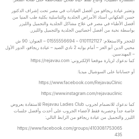
وتعتبر
عيادة ريجافو
من أفضل العيادات في مصر تحت إشراف الدكتور
حسن الفكهاني أستاذ الأمراض الجلدية والتناسلية بكلية طب المنيا من
أفضل الأطباء في مصر في علاج مشاكل الجلدية والتجميل والليزر
بواسطة نخبة من أفضل أخصائيين الجلدية والتجميل والليزر.
للحجز والاستعلام: 01011121127 – 01555556694 – العنوان: 90 ش
محيي الدين أبو العز – أمام بوابه 2 نادي الصيد – عيادة ريجافو، الدور الأول
– المهندسين.
كما ندعوك لزيارة موقعنا الإلكتروني:
https://rejavau.com
أو حساباتنا على السوشيال ميديا:
https://www.facebook.com/RejavauClinic
https://www.instagram.com/rejavauclinic
كما ندعوك للانضمام لجروب Rejavau Ladies Club للاستفادة بعروض
خاصة جداً وحصرية فقط لأعضاء الجروب على أحدث وأفضل جلسات
الليزر والتجميل من عيادة ريجافو من الرابط التالي:
https://www.facebook.com/groups/4103081753065
435