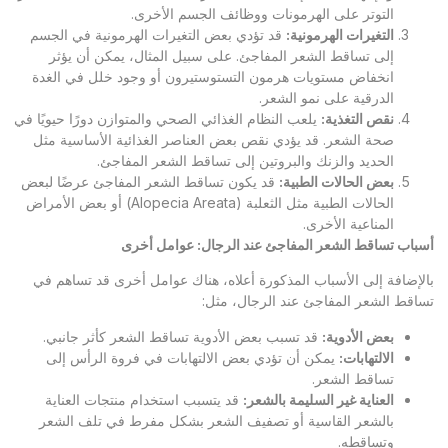
التوتر على الهرمونات ووظائف الجسم الأخرى.
التغيرات الهرمونية
:
قد تؤدي بعض التغيرات الهرمونية في الجسم
إلى تساقط الشعر المفاجئ. على سبيل المثال، يمكن أن يؤثر
انخفاض مستويات هرمون التستوستيرون أو وجود خلل في الغدة
الدرقية على نمو الشعر.
نقص التغذية
:
يلعب النظام الغذائي الصحي والمتوازن دورًا حيويًا في
صحة الشعر. قد يؤدي نقص بعض العناصر الغذائية الأساسية مثل
الحديد والزنك والبروتين إلى تساقط الشعر المفاجئ.
بعض الحالات الطبية
:
قد يكون تساقط الشعر المفاجئ عرضًا لبعض
الحالات الطبية مثل الثعلبة (Alopecia Areata) أو بعض الأمراض
المناعية الأخرى.
أسباب تساقط الشعر المفاجئ عند الرجال: عوامل أخرى
بالإضافة إلى الأسباب المذكورة أعلاه، هناك عوامل أخرى قد تساهم في
تساقط الشعر المفاجئ عند الرجال، مثل:
بعض الأدوية
:
قد تسبب بعض الأدوية تساقط الشعر كأثر جانبي.
الالتهابات
:
يمكن أن تؤدي بعض الالتهابات في فروة الرأس إلى
تساقط الشعر.
العناية غير السليمة بالشعر
:
قد يتسبب استخدام منتجات العناية
بالشعر القاسية أو تصفيف الشعر بشكل مفرط في تلف الشعر
وتساقطه.