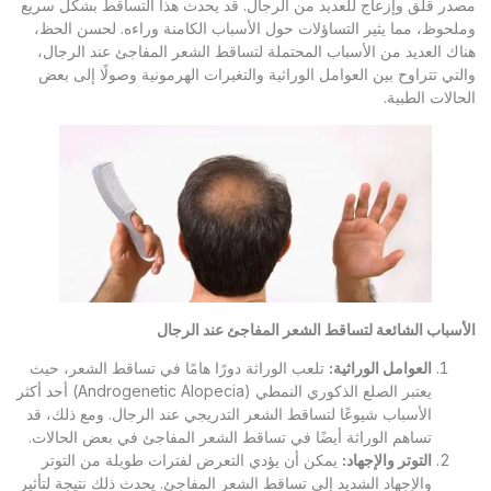
مصدر قلق وإزعاج للعديد من الرجال. قد يحدث هذا التساقط بشكل سريع
وملحوظ، مما يثير التساؤلات حول الأسباب الكامنة وراءه. لحسن الحظ،
هناك العديد من الأسباب المحتملة لتساقط الشعر المفاجئ عند الرجال،
والتي تتراوح بين العوامل الوراثية والتغيرات الهرمونية وصولًا إلى بعض
الحالات الطبية.
الأسباب الشائعة لتساقط الشعر المفاجئ عند الرجال
العوامل الوراثية
:
تلعب الوراثة دورًا هامًا في تساقط الشعر، حيث
يعتبر الصلع الذكوري النمطي (Androgenetic Alopecia) أحد أكثر
الأسباب شيوعًا لتساقط الشعر التدريجي عند الرجال. ومع ذلك، قد
تساهم الوراثة أيضًا في تساقط الشعر المفاجئ في بعض الحالات.
التوتر والإجهاد
:
يمكن أن يؤدي التعرض لفترات طويلة من التوتر
والإجهاد الشديد إلى تساقط الشعر المفاجئ. يحدث ذلك نتيجة لتأثير