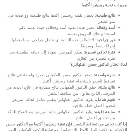
مميزات تقنية ريجينيرا أكتيفا
:
نتائج طبيعية
:
تعطي تقنية ريجينيرا أكتيفا نتائج طبيعية وواضحة في
نمو الشعر.
آمنة وفعالة
:
تعتبر هذه التقنية آمنة وفعالة، حيث تعتمد على
استخدام خلايا المريض نفسه.
غير جراحية
:
لا تتطلب هذه التقنية أي تدخل جراحي، مما يجعلها
إجراءً بسيطًا وسريعًا.
فترة تعافي قصيرة
:
يمكن للمريض العودة إلى حياته الطبيعية بعد
فترة قصيرة من العلاج.
لماذا تختار الدكتور حسن الفكهاني؟
خبرة واسعة
:
يتمتع الدكتور حسن الفكهاني بخبرة واسعة في علاج
تساقط الشعر باستخدام تقنية ريجينيرا أكتيفا.
نتائج مثبتة
:
حقق الدكتور الفكهاني نتائج ممتازة في علاج العديد من
المرضى الذين يعانون من تساقط الشعر.
تقييم شامل
:
يقوم الدكتور الفكهاني بتقييم شامل لحالة المريض
لتحديد أفضل خطة علاجية.
متابعة دقيقة
:
يتابع الدكتور الفكهاني حالة المريض بعد العلاج للتأكد
من تحقيق أفضل النتائج.
إذا كنت تعاني من تساقط الشعر، فإن تقنية ريجينيرا أكتيفا مع الدكتور حسن
الفكهاني قد تكون الحل الأمثل لك. تواصل مع عيادة الدكتور الفكهاني اليوم