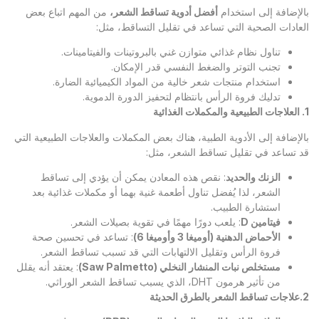
بالإضافة إلى استخدام
أفضل أدوية تساقط الشعر،
من المهم اتباع بعض
العادات الصحية التي تساعد في تقليل التساقط، مثل:
تناول نظام غذائي متوازن غني بالبروتينات والفيتامينات.
تجنب التوتر والضغط النفسي قدر الإمكان.
استخدام منتجات شعر خالية من المواد الكيميائية الضارة.
تدليك فروة الرأس بانتظام لتحفيز الدورة الدموية.
1.
العلاجات الطبيعية والمكملات الغذائية
بالإضافة إلى الأدوية الطبية، هناك بعض المكملات والعلاجات الطبيعية التي
قد تساعد في تقليل تساقط الشعر، مثل:
الزنك والحديد
: نقص هذه المعادن يمكن أن يؤدي إلى تساقط
الشعر، لذا يُفضل تناول أطعمة غنية بهما أو مكملات غذائية بعد
استشارة الطبيب.
فيتامين
D
: يلعب دورًا مهمًا في تقوية بصيلات الشعر.
الأحماض الدهنية (أوميغا 3 وأوميغا 6)
: تساعد في تحسين صحة
فروة الرأس وتقليل الالتهابات التي قد تسبب تساقط الشعر.
مستخلص نبات المنشار النخلي
(Saw Palmetto)
: يعتقد أنه يقلل
من تأثير هرمون DHT، الذي يسبب تساقط الشعر الوراثي.
2.
علاجات تساقط الشعر بالطرق الحديثة