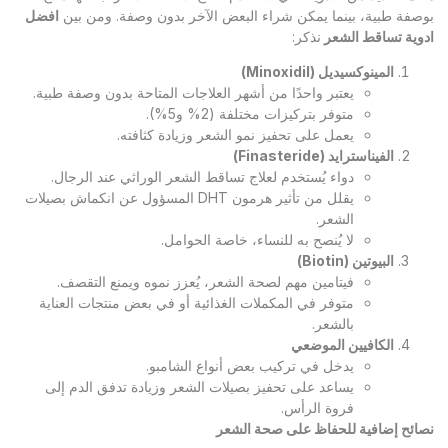
بوصفة طبية، بينما يمكن شراء البعض الآخر بدون وصفة. ومن بين
افضل
ادوية تساقط الشعر
نذكر:
المينوكسيديل
(Minoxidil)
يعتبر واحدًا من أشهر العلاجات المتاحة بدون وصفة طبية.
متوفر بتركيزات مختلفة (2% و5%).
يعمل على تحفيز نمو الشعر وزيادة كثافته.
الفيناسترايد
(Finasteride)
دواء يُستخدم لعلاج تساقط الشعر الوراثي عند الرجال.
يقلل من تأثير هرمون DHT المسؤول عن انكماش بصيلات
الشعر.
لا يُنصح به للنساء، خاصة الحوامل.
البيوتين
(Biotin)
فيتامين مهم لصحة الشعر، يُعزز نموه ويمنع التقصف.
متوفر في المكملات الغذائية أو في بعض منتجات العناية
بالشعر.
الكافيين الموضعي
يدخل في تركيب بعض أنواع الشامبو.
يساعد على تحفيز بصيلات الشعر وزيادة تدفق الدم إلى
فروة الرأس.
نصائح إضافية للحفاظ على صحة الشعر