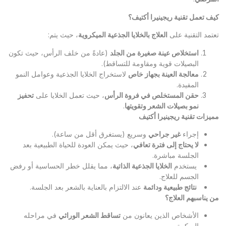
كيف تعمل تقنية ريجينيرا أكتيف؟
تعتمد التقنية على
العلاج بالخلايا الجذعية الميكروية
، حيث يتم:
استخلاص عينة صغيرة من الجلد
(عادةً من خلف الرأس، حيث تكون
البصيلات قوية ومقاومة للتساقط).
معالجة العينة بجهاز خاص
لاستخراج الخلايا الجذعية وعوامل النمو
المفيدة.
حقن المستخلص في فروة الرأس
، حيث تعمل الخلايا على
تحفيز
نمو بصيلات الشعر وتقويتها
.
مميزات تقنية ريجينيرا أكتيف
إجراء
غير جراحي
وسريع (يستغرق أقل من ساعة).
لا يحتاج إلى فترة تعافي
، حيث يمكن العودة للحياة الطبيعية بعد
الجلسة مباشرة.
يستخدم
الخلايا الجذعية الذاتية
، مما يقلل خطر الحساسية أو رفض
الجسم للعلاج.
نتائج طبيعية ودائمة
عند الالتزام بالعناية بالشعر بعد الجلسة.
من يناسبهم العلاج؟
الأشخاص الذين يعانون من
تساقط الشعر الوراثي
في مراحله
المبكرة.