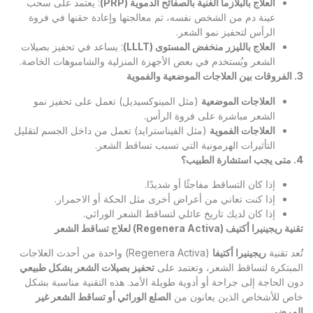
العلاج بالبلازما الغنية بالصفائح الدموية
(PRP)
: يعتمد على سحب
عينة دم من الشخص نفسه، ثم معالجتها وإعادة حقنها في فروة
الرأس لتحفيز نمو الشعر.
العلاج بالليزر منخفض المستوى
(LLLT)
: يساعد في تحفيز بصيلات
الشعر ويُستخدم في بعض الأجهزة المنزلية والشامبوهات الخاصة.
3.
الفروقات بين العلاجات الموضعية والفموية
العلاجات الموضعية
(مثل المينوكسيديل) تعمل على تحفيز نمو
الشعر مباشرة على فروة الرأس.
العلاجات الفموية
(مثل الفيناسترايد) تعمل من داخل الجسم لتقليل
التأثيرات الهرمونية التي تسبب تساقط الشعر.
4.
متى يجب استشارة الطبيب؟
إذا كان التساقط مفاجئًا أو شديدًا.
إذا كنت تعاني من أعراض أخرى مثل الحكة أو الاحمرار.
إذا كان لديك تاريخ عائلي لتساقط الشعر الوراثي.
تقنية ريجينيرا أكتيف
(Regenera Activa)
لعلاج تساقط الشعر
تُعد تقنية
ريجينيرا أكتيفا
(Regenera Activa) واحدة من أحدث العلاجات
المبتكرة لتساقط الشعر، وتعتمد على
تحفيز بصيلات الشعر بشكل طبيعي
دون الحاجة إلى جراحة أو أدوية طويلة الأمد. هذه التقنية مناسبة بشكل
خاص للأشخاص الذين يعانون من
الصلع الوراثي أو تساقط الشعر غير
المرضي
.