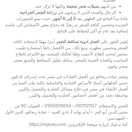
من لديهم
بصيلات شعر ضعيفة
ولكنها لا تزال حية.
الرجال والنساء الذين لا يرغبون في
زراعة الشعر الجراحية
.
عادةً تبدأ النتائج في الظهور بعد
3
إلى 6 أشهر
، حيث تنمو الشعيرات
الجديدة وتتحسن كثافة الشعر تدريجيًا. قد يحتاج بعض الأشخاص إلى جلسة
إضافية بعد عام أو أكثر للحفاظ على النتائج.
يُعتبر العثور على
افضل ادوية تساقط الشعر
أمرًا مهمًا لاستعادة كثافة
الشعر وتحسين مظهره. ومع ذلك، من الأفضل دائمًا استشارة طبيب
مختص لتحديد العلاج الأنسب وفقًا لحالتك الصحية. مع الالتزام بالعلاج
المناسب والعناية الجيدة بالشعر، يمكنك تقليل التساقط والتمتع بشعر
صحي وقوي.
وتعتبر
عيادة ريجافو
من أفضل العيادات في مصر تحت إشراف الدكتور
حسن الفكهاني أستاذ الأمراض الجلدية والتناسلية بكلية طب المنيا من
أفضل الأطباء في مصر في علاج مشاكل الجلدية والتجميل والليزر
بواسطة نخبة من أفضل أخصائيين الجلدية والتجميل والليزر.
للحجز والاستعلام: 01011121127 – 01555556694 – العنوان: 90 ش
محيي الدين أبو العز – أمام بوابه 2 نادي الصيد – عيادة ريجافو، الدور الأول
– المهندسين.
كما ندعوك لزيارة موقعنا الإلكتروني:
https://rejavau.com