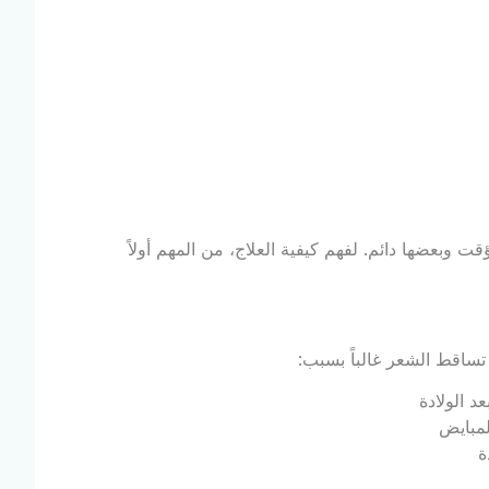
وبعضها دائم. لفهم كيفية العلاج، من المهم أولاً
تساقط الشعر غالباً بسبب:
د الولادة
لمبايض
ة