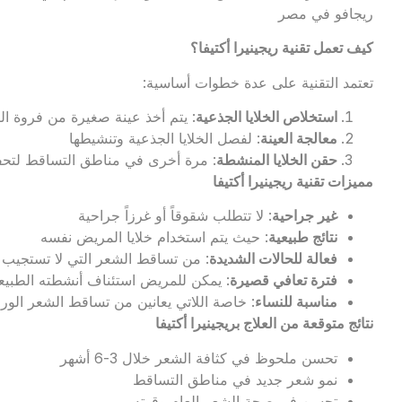
ريجافو في مصر
كيف تعمل تقنية ريجينيرا أكتيفا؟
تعتمد التقنية على عدة خطوات أساسية:
استخلاص الخلايا الجذعية
: يتم أخذ عينة صغيرة من فروة 
معالجة العينة
: لفصل الخلايا الجذعية وتنشيطها
حقن الخلايا المنشطة
: مرة أخرى في مناطق التساقط لتحف
مميزات تقنية ريجينيرا أكتيفا
غير جراحية
: لا تتطلب شقوقاً أو غرزاً جراحية
نتائج طبيعية
: حيث يتم استخدام خلايا المريض نفسه
فعالة للحالات الشديدة
: من تساقط الشعر التي لا تستجيب ل
فترة تعافي قصيرة
: يمكن للمريض استئناف أنشطته الطبيع
مناسبة للنساء
: خاصة اللاتي يعانين من تساقط الشعر الو
نتائج متوقعة من العلاج بريجينيرا أكتيفا
تحسن ملحوظ في كثافة الشعر خلال 3-6 أشهر
نمو شعر جديد في مناطق التساقط
تحسن في صحة الشعر العام وقوته