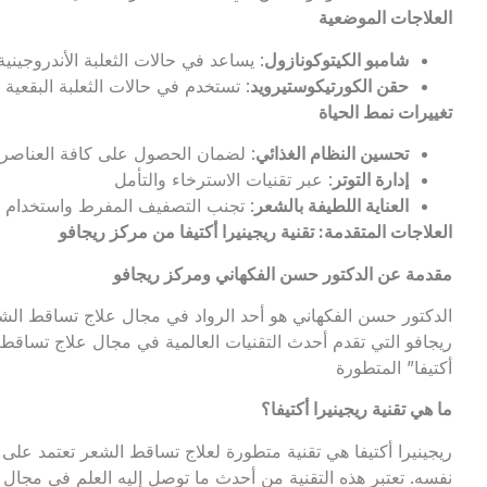
العلاجات الموضعية
شامبو الكيتوكونازول
: يساعد في حالات الثعلبة الأندروجيني
حقن الكورتيكوستيرويد
: تستخدم في حالات الثعلبة البقعية ل
تغييرات نمط الحياة
تحسين النظام الغذائي
: لضمان الحصول على كافة العناصر ا
إدارة التوتر
: عبر تقنيات الاسترخاء والتأمل
العناية اللطيفة بالشعر
: تجنب التصفيف المفرط واستخدام الم
العلاجات المتقدمة: تقنية ريجينيرا أكتيفا من مركز ريجافو
مقدمة عن الدكتور حسن الفكهاني ومركز ريجافو
الدكتور حسن الفكهاني هو أحد الرواد في مجال علاج تساقط الش
ريجافو التي تقدم أحدث التقنيات العالمية في مجال علاج تساقط ا
أكتيفا” المتطورة
ما هي تقنية ريجينيرا أكتيفا؟
ريجينيرا أكتيفا هي تقنية متطورة لعلاج تساقط الشعر تعتمد على
نفسه. تعتبر هذه التقنية من أحدث ما توصل إليه العلم في مجا