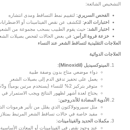
التشخيص الشائعة:
الفحص السريري
: لتقييم نمط التساقط ومدى انتشاره
اختبارات الدم
: للكشف عن نقص الفيتامينات أو الاضطرابات
اختبار الشد
: حيث يقوم الطبيب بسحب مجموعة من الشعرا
خزعة فروة الرأس
: في بعض الحالات لفحص بصيلات الشع
العلاجات التقليدية لتساقط الشعر عند النساء
العلاجات الدوائية
المينوكسيديل
(Minoxidil)
:
دواء موضعي متاح بدون وصفة طبية
يعمل على تحفيز تدفق الدم إلى بصيلات الشعر
متوفر بتركيز 2% للنساء (يستخدم مرتين يومياً) و5% (يستخدم مرة يومياً)
يحتاج لعدة أشهر لظهور النتائج ويجب الاستمرار في 
الأدوية المضادة للأندروجين
:
مثل سبيرونولاكتون الذي يقلل من تأثير هرمونات ا
مفيد خاصة في حالات تساقط الشعر المرتبط بمتلا
مكملات الحديد والفيتامينات
:
عند وجود نقص في الفيتامينات أو المعادن الأساسية