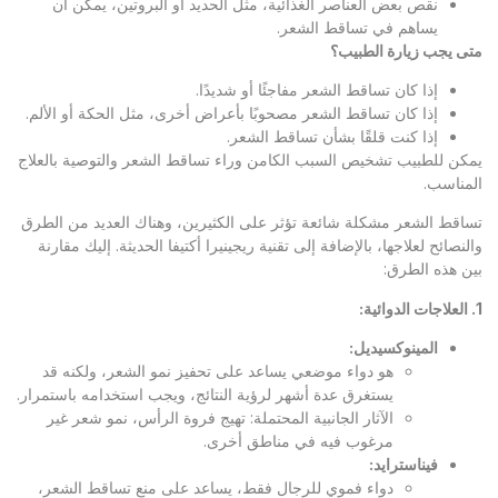
نقص بعض العناصر الغذائية، مثل الحديد أو البروتين، يمكن أن
يساهم في تساقط الشعر.
متى يجب زيارة الطبيب؟
إذا كان تساقط الشعر مفاجئًا أو شديدًا.
إذا كان تساقط الشعر مصحوبًا بأعراض أخرى، مثل الحكة أو الألم.
إذا كنت قلقًا بشأن تساقط الشعر.
يمكن للطبيب تشخيص السبب الكامن وراء تساقط الشعر والتوصية بالعلاج
المناسب.
تساقط الشعر مشكلة شائعة تؤثر على الكثيرين، وهناك العديد من الطرق
والنصائح لعلاجها، بالإضافة إلى تقنية ريجينيرا أكتيفا الحديثة. إليك مقارنة
بين هذه الطرق:
1.
العلاجات الدوائية
:
المينوكسيديل
:
هو دواء موضعي يساعد على تحفيز نمو الشعر، ولكنه قد
يستغرق عدة أشهر لرؤية النتائج، ويجب استخدامه باستمرار.
الآثار الجانبية المحتملة: تهيج فروة الرأس، نمو شعر غير
مرغوب فيه في مناطق أخرى.
فيناسترايد
:
دواء فموي للرجال فقط، يساعد على منع تساقط الشعر،