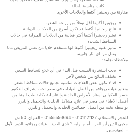
كانت مناسبة للحالة.
مقارنة بين ريجينيرا أكتيفا والعلاجات الأخرى
:
ريجينيرا أكتيفا أقل توغلاً من زراعة الشعر.
نتائج ريجينيرا أكتيفا قد تكون أسرع من العلاجات الدوائية.
تعتبر ريجينيرا أكتيفا أكثر فعالية من العلاجات المنزلية في حالات
التساقط الشديدة.
تتميز تقنية ريجينيرا أكتيفا انها تستخدم خلايا من نفس المريض مما
يقلل من اي اثار جانبية.
ملاحظات هامة
:
يجب استشارة الطبيب قبل البدء في أي علاج لتساقط الشعر.
تختلف النتائج من شخص لآخر.
قد لا تكون بعض العلاجات مناسبة لجميع حالات تساقط الشعر.
وتعتبر
عيادة ريجافو
من أفضل العيادات في مصر تحت إشراف الدكتور
حسن الفكهاني أستاذ الأمراض الجلدية والتناسلية بكلية طب المنيا من
أفضل الأطباء في مصر في علاج مشاكل الجلدية والتجميل والليزر
بواسطة نخبة من أفضل أخصائيين الجلدية والتجميل والليزر.
للحجز والاستعلام: 01011121127 – 01555556694 – العنوان: 90 ش
محيي الدين أبو العز – أمام بوابه 2 نادي الصيد – عيادة ريجافو، الدور الأول
– المهندسين.