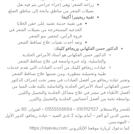
زراعة الشعر: وهي إجراء جراحي يتم فيه نقل
بصيلات الشعر من مناطق مانحة إلى مناطق الصلع.
تقنية ريجينيرا أكتيفا
:
هي تقنية حديثة تعتمد على حقن الخلايا
الجذعية المستخرجة من بصيلات الشعر في
فروة الرأس، لتحفيز نمو الشعر.
وتعد أحدث تقنيات علاج تساقط الشعر.
الدكتور حسن الفكهاني وريجافو كلينك
:
الدكتور حسن الفكهاني هو أستاذ الأمراض الجلدية
والتناسلية، وله خبرة واسعة في علاج تساقط الشعر.
عيادات ريجافو كلينك من أحدث العيادات التي تقدم خدمات
طبية وتجميلية متطورة، ومن ضمنها علاج تساقط الشعر.
وتعتبر
عيادة ريجافو
من أفضل العيادات في مصر تحت إشراف الدكتور
حسن الفكهاني أستاذ الأمراض الجلدية والتناسلية بكلية طب المنيا من
أفضل الأطباء في مصر في علاج مشاكل الجلدية والتجميل والليزر
بواسطة نخبة من أفضل أخصائيين الجلدية والتجميل والليزر.
للحجز والاستعلام: 01011121127 – 01555556694 – العنوان: 90 ش
محيي الدين أبو العز – أمام بوابه 2 نادي الصيد – عيادة ريجافو، الدور الأول
– المهندسين.
كما ندعوك لزيارة موقعنا الإلكتروني:
https://rejavau.com