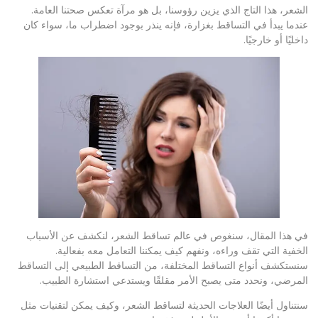
الشعر، هذا التاج الذي يزين رؤوسنا، بل هو مرآة تعكس صحتنا العامة.
عندما يبدأ في التساقط بغزارة، فإنه ينذر بوجود اضطراب ما، سواء كان
داخليًا أو خارجيًا.
في هذا المقال، سنغوص في عالم تساقط الشعر، لنكشف عن الأسباب
الخفية التي تقف وراءه، ونفهم كيف يمكننا التعامل معه بفعالية.
سنستكشف أنواع التساقط المختلفة، من التساقط الطبيعي إلى التساقط
المرضي، ونحدد متى يصبح الأمر مقلقًا ويستدعي استشارة الطبيب.
سنتناول أيضًا العلاجات الحديثة لتساقط الشعر، وكيف يمكن لتقنيات مثل