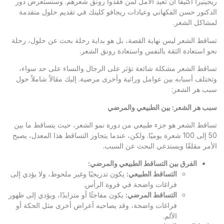
ريجينيرا أكتيفا أن تعيد الأمل لمن فقدوا رونق شعرهم. وسنستعرض دور
الدكتور حسن الفكهاني وعيادات ريجافو كلينك في تقديم حلول متقدمة
لمشاكل الشعر.
تساقط الشعر ليس نهاية القصة، بل هو بداية رحلة بحث عن حلول، رحلة
نحو استعادة الثقة بالنفس واستعادة رونق الشعر.
تساقط الشعر مشكلة شائعة تؤثر على الرجال والنساء على حد سواء،
وتختلف أسبابه بين عوامل وراثية وأخرى مرضية. إليك مقالاً شاملاً حول
سبب هر الشعر:
سبب هر الشعر: بين الطبيعي والمرضي
تساقط الشعر هو جزء طبيعي من دورة نمو الشعر، حيث يتساقط ما بين
50 إلى 100 شعرة يوميًا. ولكن، عندما يتجاوز التساقط هذا المعدل، يصبح
الأمر مقلقًا ويستدعي البحث عن السبب.
الفرق بين التساقط الطبيعي والمرضي
:
التساقط الطبيعي
:
يكون تدريجيًا وغير ملحوظ، ولا يؤدي إلى
فراغات واضحة في فروة الرأس.
التساقط المرضي
:
يكون مفاجئًا أو متزايدًا، ويؤدي إلى ظهور
فراغات واضحة، وقد يصاحبه أعراض أخرى مثل الحكة أو
الألم.