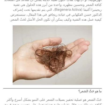
كثافة الشعر وتحسين مظهره. واحدة من أبرز هذه الحلول هي تقنية
ريجينيرا أكتيفا (Regenera Activa)، التي يتم تقديمها تحت إشراف
الدكتور حسن الفكهاني في عيادة ريجافو. في هذا المقال، سنستعرض
كيفية عمل هذه التقنية وكيف يمكن أن تكون الحل الأمثل لحَثّ الشعر.
ما هو حَثّ الشعر؟
حَثّ الشعر هو عملية تحفيز بصيلات الشعر على النمو بشكل أسرع وأكثر
كثافة. يتم ذلك من خلال تقنيات طبية حديثة تعمل على تحسين صحة فروة