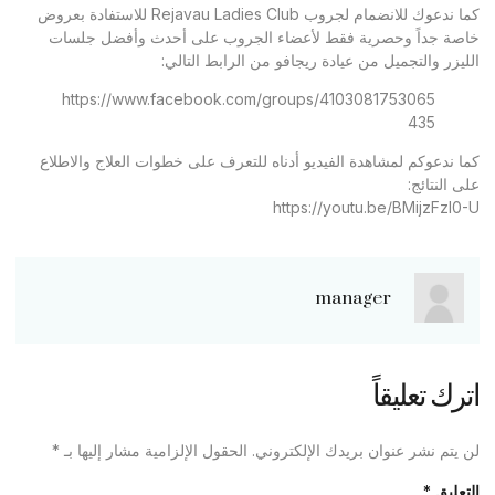
كما ندعوك للانضمام لجروب Rejavau Ladies Club للاستفادة بعروض
خاصة جداً وحصرية فقط لأعضاء الجروب على أحدث وأفضل جلسات
الليزر والتجميل من عيادة ريجافو من الرابط التالي:
https://www.facebook.com/groups/4103081753065
435
كما ندعوكم لمشاهدة الفيديو أدناه للتعرف على خطوات العلاج والاطلاع
على النتائج:
https://youtu.be/BMijzFzl0-U
manager
اترك تعليقاً
لن يتم نشر عنوان بريدك الإلكتروني.
الحقول الإلزامية مشار إليها بـ
*
التعليق
*