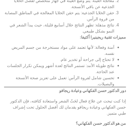
معالجة العينة: يتم وضع العينة في جهاز متخصص لفصل الخلايا
الجذعية عن باقي الأنسجة.
حقن الخلايا الجذعية: يتم حقن الخلايا المعالجة في المناطق المصابة
من فروة الرأس.
نتائج مذهلة: تظهر النتائج خلال أسابيع قليلة، حيث يبدأ الشعر في
النمو بشكل طبيعي.
مميزات تقنية ريجينيرا أكتيفا
:
آمنة وفعالة: لأنها تعتمد على مواد مستخرجة من جسم المريض
نفسه.
لا تحتاج إلى جراحة أو تخدير عام.
نتائج طويلة الأمد: تستمر النتائج لعدة أشهر ويمكن تكرار الجلسات
عند الحاجة.
تحسين شامل لفروة الرأس: تعمل على تعزيز صحة الأنسجة
والبصيلات.
دور الدكتور حسن الفكهاني وعيادة ريجافو
إذا كنت تبحث عن علاج فعال لحَثّ الشعر واستعادة كثافته، فإن الدكتور
حسن الفكهاني وعيادة ريجافو يقدمان لك أفضل الحلول تحت إشراف
طبي متميز.
من هو الدكتور حسن الفكهاني؟