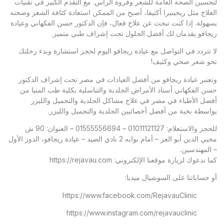
لتحسين الصحة العامة للشعر وفروة الرأس. مع التقدم الكبير في تقنيات
العلاج مثل ريجينيرا أكتيفا، أصبح من الممكن استعادة كثافة الشعر وصحته
بسهولة. إذا كنت تبحث عن علاج فعال، فإن الدكتور حسن الفكهاني وعيادة
ريجافو يقدمان لك أفضل الحلول تحت إشراف طبي متميز.
لا تتردد في التواصل مع عيادة ريجافو اليوم لحجز استشارة وبدء رحلتك
نحو شعر صحي وكثيف!
وتعتبر
عيادة ريجافو
من أفضل العيادات في مصر تحت إشراف الدكتور
حسن الفكهاني أستاذ الأمراض الجلدية والتناسلية بكلية طب المنيا من
أفضل الأطباء في مصر في علاج مشاكل الجلدية والتجميل والليزر
بواسطة نخبة من أفضل أخصائيين الجلدية والتجميل والليزر.
للحجز والاستعلام: 01011121127 – 01555556694 – العنوان: 90 ش
محيي الدين أبو العز – أمام بوابه 2 نادي الصيد – عيادة ريجافو، الدور الأول
– المهندسين.
كما ندعوك لزيارة موقعنا الإلكتروني:
https://rejavau.com
أو حساباتنا على السوشيال ميديا:
https://www.facebook.com/RejavauClinic
https://www.instagram.com/rejavauclinic