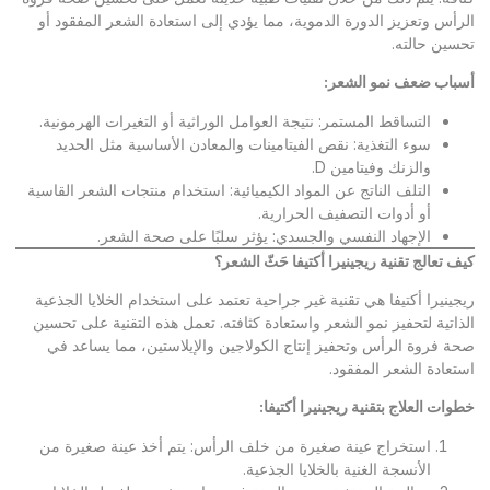
الرأس وتعزيز الدورة الدموية، مما يؤدي إلى استعادة الشعر المفقود أو
تحسين حالته.
أسباب ضعف نمو الشعر
:
التساقط المستمر: نتيجة العوامل الوراثية أو التغيرات الهرمونية.
سوء التغذية: نقص الفيتامينات والمعادن الأساسية مثل الحديد
والزنك وفيتامين D.
التلف الناتج عن المواد الكيميائية: استخدام منتجات الشعر القاسية
أو أدوات التصفيف الحرارية.
الإجهاد النفسي والجسدي: يؤثر سلبًا على صحة الشعر.
كيف تعالج تقنية ريجينيرا أكتيفا حَثّ الشعر؟
ريجينيرا أكتيفا هي تقنية غير جراحية تعتمد على استخدام الخلايا الجذعية
الذاتية لتحفيز نمو الشعر واستعادة كثافته. تعمل هذه التقنية على تحسين
صحة فروة الرأس وتحفيز إنتاج الكولاجين والإيلاستين، مما يساعد في
استعادة الشعر المفقود.
خطوات العلاج بتقنية ريجينيرا أكتيفا
:
استخراج عينة صغيرة من خلف الرأس: يتم أخذ عينة صغيرة من
الأنسجة الغنية بالخلايا الجذعية.