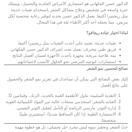
الدكتور حسن الفكهاني هو استشاري الأمراض الجلدية والتجميل، ويمتلك
خبرة واسعة في تشخيص وعلاج مشاكل الشعر باستخدام تقنيات حديثة
مثل ريجينيرا أكتيفا. يعمل الدكتور حسن بجدية لتوفير رعاية شخصية لكل
مريض، مما يجعله أحد أكثر الأطباء ثقة في هذا المجال.
لماذا اختيار عيادة ريجافو؟
تقنيات حديثة: تعتمد على أحدث التقنيات مثل ريجينيرا أكتيفا.
فريق طبي محترف: يعمل تحت إشراف الدكتور حسن الفكهاني.
بيئة علاجية مريحة: مجهزة بأحدث الأجهزة لضمان أفضل النتائج.
استشارات: لتوجيه المرضى نحو الحلول الأنسب لاحتياجاتهم.
نصائح لتحسين نمو الشعر
إليك بعض النصائح التي يمكن أن تساعدك في تعزيز نمو الشعر والحصول
على نتائج أفضل:
التغذية السليمة: تناول الأطعمة الغنية بالحديد، الزنك، وفيتامين D.
العناية بالشعر: استخدمي منتجات خالية من المواد الكيميائية القوية.
إدارة التوتر: مارسي الرياضة أو التأمل لتقليل التوتر النفسي.
الاستشارة الطبية: إذا كان التساقط شديدًا، استشيري طبيبًا
متخصصًا.
حَثّ الشعر وتحفيز نموه ليس مجرد حل تجميلي، بل هو خطوة مهمة