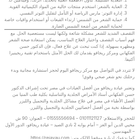
العناية بالشعر: استخدم منتجات خالية من المواد الكيميائية القوية.
إدارة التوتر: مارس الرياضة أو التأمل لتقليل التوتر النفسي.
حماية الشعر من الشمس: ارتداء القبعات أو استخدام واقيات خاصة
لحماية الشعر من أشعة الشمس الضارة.
التقصف الشديد للشعر مشكلة شائعة ولكنها ليست مستعصية الحل. مع
فهم أسباب التقصف واختيار العلاج المناسب، يمكن استعادة صحة الشعر
ومظهره بسهولة. إذا كنت تبحث عن علاج فعال، فإن الدكتور حسن
الفكهاني ومركز ريجافو يقدمان لك الحل الأمثل باستخدام تقنية ريجينيرا
أكتيفا.
لا تتردد في التواصل مع مركز ريجافو اليوم لحجز استشارة مجانية وبدء
رحلتك نحو شعر صحي وقوي!
وتعتبر
عيادة ريجافو
من أفضل العيادات في مصر تحت إشراف الدكتور
حسن الفكهاني أستاذ الأمراض الجلدية والتناسلية بكلية طب المنيا من
أفضل الأطباء في مصر في علاج مشاكل الجلدية والتجميل والليزر
بواسطة نخبة من أفضل أخصائيين الجلدية والتجميل والليزر.
للحجز والاستعلام: 01011121127 – 01555556694 – العنوان: 90 ش
محيي الدين أبو العز – أمام بوابه 2 نادي الصيد – عيادة ريجافو، الدور الأول
– المهندسين.
كما ندعوك لزيارة موقعنا الإلكتروني:
https://rejavau.com