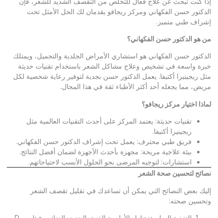
إذا كنت تبحث عن علاج فعال للتخلص من التقصف الشديد للشعر، فإن
الدكتور حسن الفكهاني ومركز ريجافو يقدمان لك الحل الأمثل تحت
إشراف طبي متميز.
من هو الدكتور حسن الفكهاني؟
الدكتور حسن الفكهاني هو استشاري الأمراض الجلدية والتجميل، ويمتلك
خبرة واسعة في تشخيص وعلاج مشاكل الشعر باستخدام تقنيات حديثة
مثل ريجينيرا أكتيفا. يعمل الدكتور حسن بجدية لتوفير رعاية شخصية لكل
مريض، مما يجعله أحد أكثر الأطباء ثقة في هذا المجال.
لماذا اختيار مركز ريجافو؟
تقنيات حديثة: يعتمد المركز على أحدث التقنيات العالمية مثل
ريجينيرا أكتيفا.
فريق طبي محترف: يعمل تحت إشراف الدكتور حسن الفكهاني.
بيئة علاجية مريحة: مجهزة بأحدث الأجهزة لضمان أفضل النتائج.
استشارات: لتوجيه المرضى نحو الحلول الأنسب لاحتياجاتهم.
نصائح لتحسين صحة الشعر
إليك بعض النصائح التي يمكن أن تساعدك في تقليل تقصف الشعر
وتحسين صحته:
التغذية السليمة: تناول الأطعمة الغنية بالحديد، الزنك، وفيتامين D.