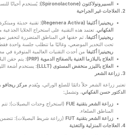
السبيرونولاكتون (
Spironolactone
)
: يُستخدم أحيانًا للن
2. العلاجات غير الجراحية
ريجينيرا أكتيفا (
Regenera Activa
)
: تقنية حديثة ومبتكر
الفكهاني
. تعتمد هذه التقنية على استخراج الخلايا الجذعي
ريجينيرا أكتيفا
، ثم حقنها في المناطق المتضررة لتحفيز نمو 
تحت التخدير الموضعي، وغالبًا ما تتطلب جلسة واحدة فقط، مع 
ريجينيرا أكتيفا
من أحدث التقنيات العالمية المتوفرة في م
العلاج بالبلازما الغنية بالصفائح الدموية (
PRP
)
: يتم حقن الب
العلاج بالليزر منخفض المستوى (
LLLT
)
: يستخدم أشعة اللي
3. زراعة الشعر
تعتبر زراعة الشعر حلاً دائمًا للصلع الوراثي، ويُقدم
مركز ريجافو
هذ
الدكتور حسن الفكهاني
، وتشمل:
زراعة الشعر بتقنية
FUE
(استخراج وحدات البصيلات): تتم 
المناطق الصلعاء.
زراعة الشعر بتقنية
FUT
(زراعة شريط البصيلات): تتضمن 
4. العلاجات المنزلية والتغذية