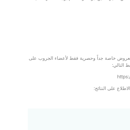
 لجروب Rejavau Ladies Club للاستفادة بعروض خاصة جداً وحصرية فقط لأعضاء الجروب على
 التالي:
https
اطلاع على النتائج: