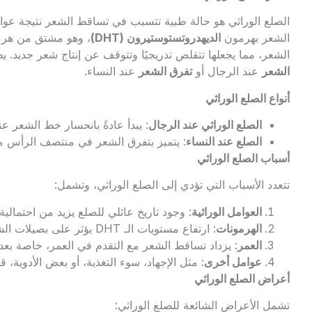
الصلع الوراثي هو حالة طبية تتسبب في تساقط الشعر نتيجة عوام
الشعر بهرمون
الديهدروتستوستيرون (
DHT
)
الشعر، مما يجعلها تتقلص تدريجيًا وتتوقف عن إنتاج شعر جديد. يظ
الشعر
عند الرجال أو
تفرق الشعر
عند النساء.
أنواع الصلع الوراثي
الصلع الوراثي عند الرجال
: يبدأ عادةً بانحسار خط الشعر ع
الصلع عند النساء
: يتميز بتفرق الشعر في منتصف الرأس م
أسباب الصلع الوراثي
تتعدد الأسباب التي تؤدي إلى الصلع الوراثي، وتشمل:
العوامل الوراثية
: وجود تاريخ عائلي للصلع يزيد من احتمالية 
الهرمونات
: ارتفاع مستويات الـ DHT يؤثر على بصيلات الشعر الحساسة وراثيًا.
العمر
: يزداد تساقط الشعر مع التقدم في العمر، خاصة بعد 
عوامل أخرى
: مثل الإجهاد، سوء التغذية، أو بعض الأدوية، ق
أعراض الصلع الوراثي
تشمل الأعراض الشائعة للصلع الوراثي: