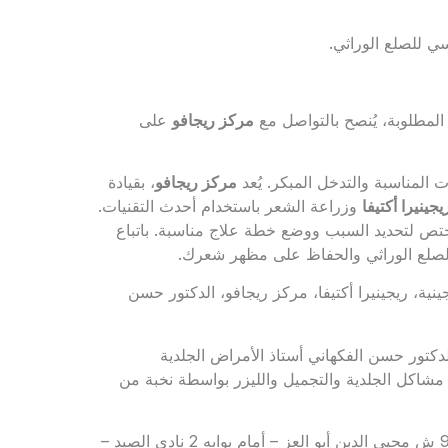
ي للصلع الوراثي.
مطلوبة، يُنصح بالتواصل مع
مركز ريجافو
على
 المناسبة والتدخل المبكر. يُعد
مركز ريجافو
، بقيادة
يجينيرا أكتيفا
وزراعة الشعر باستخدام أحدث التقنيات.
ص لتحديد السبب ووضع خطة علاج مناسبة. باتباع
الصلع الوراثي والحفاظ على مظهر شعرك.
جينية، ريجينيرا أكتيفا، مركز ريجافو، الدكتور حسن
تور حسن الفكهاني أستاذ الأمراض الجلدية
مشاكل الجلدية والتجميل والليزر بواسطة نخبة من
للحجز والاستعلام: 01011121127 – 01555556694 – العنوان: 90 ش محيي الدين أبو العز – أمام بوابه 2 نادي الصيد –