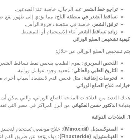
تراجع خط الشعر
عند الرجال، خاصة عند الصدغين.
تساقط الشعر في منطقة التاج
، مما يؤدي إلى ظهور بقع صل
ترقق الشعر
، خاصة في منتصف فروة الرأس.
زيادة تساقط الشعر
أثناء الاستحمام أو التمشيط.
كيفية تشخيص الصلع الوراثي
يتم تشخيص الصلع الوراثي من خلال:
الفحص السريري
: يقوم الطبيب بفحص نمط تساقط الشعر.
التاريخ الطبي والعائلي
: لتحديد وجود عوامل وراثية.
فحوصات إضافية
: مثل فحص الدم لاستبعاد أسباب أخرى مث
خيارات علاج الصلع الوراثي
هناك العديد من العلاجات المتاحة للصلع الوراثي، والتي يمكن أن 
بقيادة
الدكتور حسن الفكهاني
من أبرز المراكز في مصر التي تقدم ح
1. العلاجات الدوائية
المينوكسيديل (
Minoxidil
)
: علاج موضعي يُستخدم لتحفيز نمو 
الفيناستيرايد (
Finasteride
)
: دواء يؤخذ عن طريق الفم لتقليل مستويا