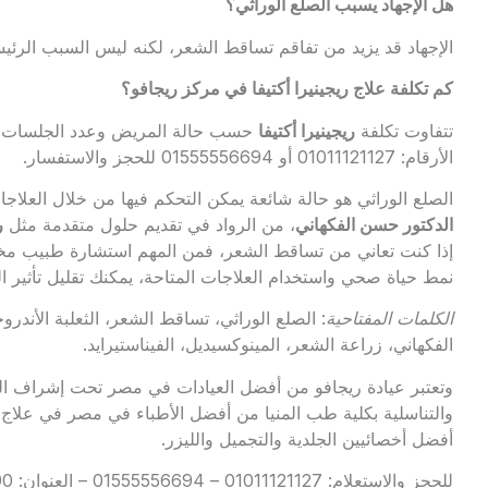
هل الإجهاد يسبب الصلع الوراثي؟
الإجهاد قد يزيد من تفاقم تساقط الشعر، لكنه ليس السبب الرئيس
كم تكلفة علاج ريجينيرا أكتيفا في مركز ريجافو؟
تتفاوت تكلفة
ريجينيرا أكتيفا
حسب حالة المريض وعدد الجلسات ال
الأرقام: 01011121127 أو 01555556694 للحجز والاستفسار.
الصلع الوراثي هو حالة شائعة يمكن التحكم فيها من خلال العلاجات
الدكتور حسن الفكهاني
، من الرواد في تقديم حلول متقدمة مثل
ر
إذا كنت تعاني من تساقط الشعر، فمن المهم استشارة طبيب مخت
نمط حياة صحي واستخدام العلاجات المتاحة، يمكنك تقليل تأثير 
الكلمات المفتاحية
: الصلع الوراثي، تساقط الشعر، الثعلبة الأندرو
الفكهاني، زراعة الشعر، المينوكسيديل، الفيناستيرايد.
وتعتبر
عيادة ريجافو
من أفضل العيادات في مصر تحت إشراف الدك
والتناسلية بكلية طب المنيا من أفضل الأطباء في مصر في علاج 
أفضل أخصائيين الجلدية والتجميل والليزر.