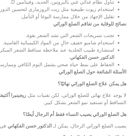
تناول نظام غذائي غني بالبروتين، الحديد، وفيتامين D.
استخدام زيوت طبيعية مثل زيت الروزماري لتحسين الدورة
تقليل الإجهاد من خلال ممارسة اليوغا أو التأمل.
نصائح للوقاية من تفاقم الصلع الوراثي
تجنب تسريحات الشعر التي تشد الشعر بقوة.
استخدام شامبو خفيف خالٍ من المواد الكيميائية القاسية.
استشارة طبيب الجلدية عند ملاحظة تساقط الشعر المبكر،
الدكتور حسن الفكهاني
.
الحفاظ على نمط حياة صحي يشمل النوم الكافي وممارسة 
الأسئلة الشائعة حول الصلع الوراثي
هل يمكن علاج الصلع الوراثي نهائيًا؟
لا يوجد علاج نهائي للصلع الوراثي، لكن تقنيات مثل
ريجينيرا أكتيفا
التساقط أو تستعيد نمو الشعر بشكل كبير.
هل الصلع الوراثي يصيب النساء فقط أم الرجال أيضًا؟
يصيب الصلع الوراثي الرجال، يمكن لـ
الدكتور حسن الفكهاني
في