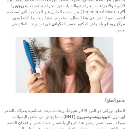
الأدوية والإجراءات الجراحية والتقنيات غير الجراحية. تُعد تقنية
ريجينيرا
أكتيفا
(Regenera Activa) من أحدث الحلول غير الجراحية التي تُستخدم
لتحفيز نمو الشعر. في هذا المقال، نستعرض تقنية ريجينيرا أكتيفا ودور
مركز ريجافو
بإشراف الدكتور
حسن الفكهاني
في تقديم هذا العلاج في
مصر.
ما هو الصلع؟
الصلع الوراثي هو النوع الأكثر شيوعًا، ويحدث نتيجة حساسية بصيلات الشعر
لهرمون
الديهيدروتستوستيرون (
DHT
)
، مما يؤدي إلى تقلص البصيلات
وتوقف نمو الشعر. يظهر عند الرجال بانحسار خط الشعر أو فقدان الشعر
في التاج، بينما يتسبب عند النساء في تخفيف الشعر في أعلى الرأس.