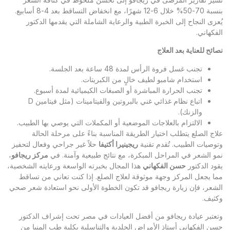
بنسبة 70-50% خلال 6-12 شهرًا، مع انخفاض التساقط بعد 4-8 أسابيع.
يُعزى النجاح إلى الخبرة الطبية والرعاية الشاملة التي يقدمها الدكتور
الفكهاني.
نصائح للعناية بعد العلاج
تجنب غسل فروة الرأس لمدة 48 ساعة بعد الجلسة.
استخدام شامبو لطيف خالٍ من الكبريتات.
تجنب الحرارة المباشرة أو الصبغات الكيميائية لمدة أسبوع.
اتباع نظام غذائي غني بالبروتين والفيتامينات (مثل فيتامين D
والزنك).
الالتزام بالعلاجات الموضعية أو المكملات التي يوصي بها الطبيب.
علاج الصلع يتطلب اختيار الطريقة المناسبة بناءً على مرحلة الحالة
وتوصيات الطبيب. تُقدم تقنية
ريجينيرا أكتيفا
حلاً غير جراحي وفعال لتحفيز
نمو الشعر في المراحل المبكرة، مع نتائج طبيعية وآمنة. في
مركز ريجافو
،
يقود الدكتور
حسن الفكهاني
هذا المجال بخبرته الواسعة ورعايته الشخصية،
مما يجعل المركز وجهة موثوقة لعلاج الصلع. إذا كنت تعاني من تساقط
الشعر، فإن زيارة ريجافو قد تكون الخطوة الأولى نحو استعادة شعر صحي
وكثيف.
وتعتبر
عيادة ريجافو
من أفضل العيادات في مصر تحت إشراف الدكتور
حسن الفكهاني أستاذ الأمراض الجلدية والتناسلية بكلية طب المنيا من