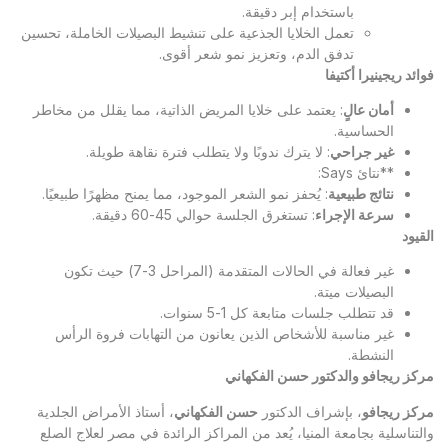
باستخدام إبر دقيقة.
تعمل الخلايا الجذعية على تنشيط البصيلات الخاملة، تحسين
تدفق الدم، وتعزيز نمو شعر أقوى.
فوائد ريجينيرا أكتيفا
أمان عالٍ
: يعتمد على خلايا المريض الذاتية، مما يقلل من مخاطر
الحساسية.
غير جراحي
: لا يترك ندوبًا ولا يتطلب فترة نقاهة طويلة.
**نتائ Says:
نتائج طبيعية
: يُحفز نمو الشعر الموجود، مما يمنح مظهرًا طبيعيًا.
سرعة الإجراء
: تستغرق الجلسة حوالي 45-60 دقيقة.
القيود
غير فعالة في الحالات المتقدمة (المراحل 3-7) حيث تكون
البصيلات ميتة.
قد تتطلب جلسات متابعة كل 1-5 سنوات.
غير مناسبة للأشخاص الذين يعانون من التهابات فروة الرأس
النشطة.
مركز ريجافو والدكتور حسن الفكهاني
مركز ريجافو
، بإشراف الدكتور
حسن الفكهاني
، أستاذ الأمراض الجلدية
والتناسلية بجامعة المنيا، يُعد من المراكز الرائدة في مصر لعلاج الصلع