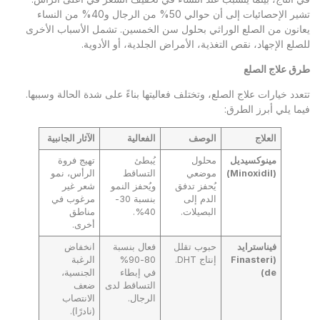
تشير الإحصائيات إلى أن حوالي 50% من الرجال و40% من النساء
يعانون من الصلع الوراثي بحلول سن الخمسين. تشمل الأسباب الأخرى
للصلع الإجهاد، نقص التغذية، الأمراض الجلدية، أو الأدوية.
طرق علاج الصلع
تتعدد خيارات علاج الصلع، وتختلف فعاليتها بناءً على شدة الحالة وسببها.
فيما يلي أبرز الطرق:
العلاج
الوصف
الفعالية
الآثار الجانبية
مينوكسيديل
محلول
يُبطئ
تهيج فروة
(
Minoxidil
)
موضعي
التساقط
الرأس، نمو
يُحفز تدفق
ويُحفز النمو
شعر غير
الدم إلى
بنسبة 30-
مرغوب في
البصيلات.
40%.
مناطق
أخرى.
فيناسترايد
حبوب تقلل
فعال بنسبة
انخفاض
(
Finasteri
إنتاج DHT.
80-90%
الرغبة
de
)
في إبطاء
الجنسية،
التساقط لدى
ضعف
الرجال.
الانتصاب
(نادرًا).