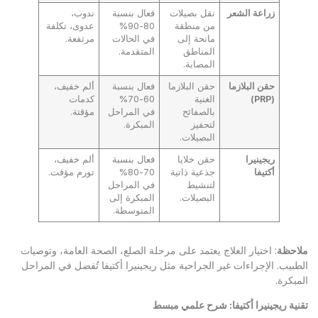
زراعة الشعر
نقل بصيلات
فعال بنسبة
ندوب،
من منطقة
80-90%
عدوى، تكلفة
مانحة إلى
في الحالات
مرتفعة.
المناطق
المتقدمة.
المصابة.
حقن البلازما
حقن البلازما
فعال بنسبة
ألم خفيف،
(
PRP
)
الغنية
60-70%
كدمات
بالصفائح
في المراحل
مؤقتة.
لتحفيز
المبكرة.
البصيلات.
ريجينيرا
حقن خلايا
فعال بنسبة
ألم خفيف،
أكتيفا
جذعية ذاتية
70-80%
تورم مؤقت.
لتنشيط
في المراحل
البصيلات.
المبكرة إلى
المتوسطة.
ملاحظة
: اختيار العلاج يعتمد على مرحلة الصلع، الصحة العامة، وتوصيات
الطبيب. الإجراءات غير الجراحية مثل ريجينيرا أكتيفا تُفضل في المراحل
المبكرة.
تقنية ريجينيرا أكتيفا: شرح علمي مبسط