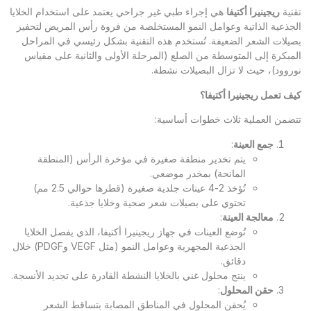
تقنية
ريجينيرا أكتيفا
هي إجراء طبي غير جراحي يعتمد على استخدام الخلايا
الجذعية الذاتية وعوامل النمو المستخلصة من فروة رأس المريض لتحفيز
بصيلات الشعر الضعيفة. تُستخدم هذه التقنية بشكل رئيسي في المراحل
المبكرة إلى المتوسطة من الصلع (المرحلة الأولى والثانية على مقياس
نوروود)، حيث لا تزال البصيلات نشطة.
كيف تعمل ريجينيرا أكتيفا؟
تتضمن العملية ثلاث خطوات أساسية:
جمع العينة
:
يتم تخدير منطقة صغيرة في مؤخرة الرأس (المنطقة
المانحة) بمخدر موضعي.
تُؤخذ 2-4 عينات جلدية صغيرة (قطرها حوالي 2.5 مم)
تحتوي على بصيلات شعر صحية وخلايا جذعية.
معالجة العينة
:
تُوضع العينات في جهاز ريجينيرا أكتيفا، الذي يفصل الخلايا
الجذعية المجهرية وعوامل النمو (مثل VEGF وPDGF) خلال
دقائق.
ينتج محلول غني بالخلايا النشطة القادرة على تجديد الأنسجة.
حقن المحلول
:
يُحقن المحلول في المناطق المصابة بتساقط الشعر