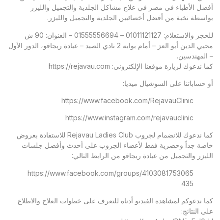
أفضل الأطباء في مصر في علاج مشاكل الجلدية والتجميل والليزر
بواسطة نخبة من أفضل أخصائيين الجلدية والتجميل والليزر.
للحجز والاستعلام: 01011121127 – 01555556694 – العنوان: 90 ش
محيي الدين أبو العز – أمام بوابه 2 نادي الصيد – عيادة ريجافو، الدور الأول
– المهندسين.
كما ندعوك لزيارة موقعنا الإلكتروني:
https://rejavau.com
أو حساباتنا على السوشيال ميديا:
https://www.facebook.com/RejavauClinic
https://www.instagram.com/rejavauclinic
كما ندعوك للانضمام لجروب Rejavau Ladies Club للاستفادة بعروض
خاصة جداً وحصرية فقط لأعضاء الجروب على أحدث وأفضل جلسات
الليزر والتجميل من عيادة ريجافو من الرابط التالي:
https://www.facebook.com/groups/4103081753065
435
كما ندعوكم لمشاهدة الفيديو أدناه للتعرف على خطوات العلاج والاطلاع
على النتائج: