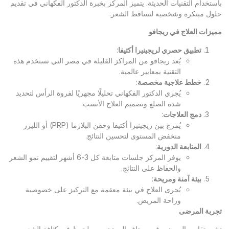
باستخدام التقنيات الحديثة. يتميز المركز بخبرة الدكتور الفكهاني في تقديم
حلول مبتكرة وشخصية لتساقط الشعر.
مميزات العلاج في ريجافو
تطبيق حصري لريجينيرا أكتيفا
:
يُعد ريجافو من المراكز القليلة في مصر التي تستخدم هذه
التقنية بمعايير عالمية.
خطط علاجية مخصصة
:
يُجري الدكتور الفكهاني تحليلًا مجهريًا لفروة الرأس لتحديد
شدة الصلع وتصميم العلاج الأنسب.
دمج العلاجات
:
يُمزج بين ريجينيرا أكتيفا وحقن البلازما (PRP) أو الليزر
منخفض المستوى لتحسين النتائج.
المتابعة الدورية
:
يوفر المركز جلسات متابعة كل 3-6 أشهر لتقييم نمو الشعر
والحفاظ على النتائج.
بيئة آمنة ومريحة
:
يُجرى العلاج في بيئة معقمة مع التركيز على خصوصية
وراحة المريض.
تجربة المرضى
تشير تقارير المرضى في ريجافو إلى تحسن ملحوظ في كثافة الشعر