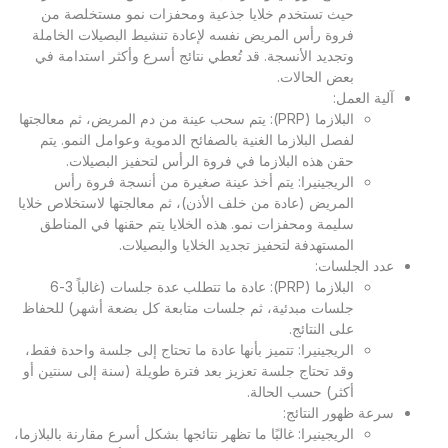
حيث تستخدم خلايا جذعية ومحفزات نمو مستخلصة من
فروة رأس المريض نفسه لإعادة تنشيط البصيلات الخاملة
وتجديد الأنسجة. قد تُعطي نتائج أسرع وأكثر استدامة في
بعض الحالات.
آلية العمل:
البلازما (PRP): يتم سحب عينة من دم المريض، ثم معالجتها
لفصل البلازما الغنية بالصفائح الدموية وعوامل النمو. يتم
حقن هذه البلازما في فروة الرأس لتحفيز البصيلات.
الريجينيرا: يتم أخذ عينة صغيرة من أنسجة فروة رأس
المريض (عادة من خلف الأذن)، ثم معالجتها لاستخلاص خلايا
سليمة ومحفزات نمو. هذه الخلايا يتم حقنها في المناطق
المستهدفة لتحفيز تجديد الخلايا والبصيلات.
عدد الجلسات:
البلازما (PRP): عادة ما تتطلب عدة جلسات (غالباً 3-6
جلسات مبدئية، ثم جلسات متابعة كل بضعة أشهر) للحفاظ
على النتائج.
الريجينيرا: تتميز بأنها عادة ما تحتاج إلى جلسة واحدة فقط،
وقد تحتاج جلسة تعزيز بعد فترة طويلة (سنة إلى سنتين أو
أكثر) حسب الحالة.
سرعة ظهور النتائج:
الريجينيرا: غالبًا ما تظهر نتائجها بشكل أسرع مقارنة بالبلازما،