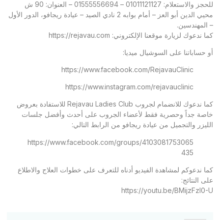
للحجز والاستعلام: 01011121127 – 01555556694 – العنوان: 90 ش
محيي الدين أبو العز – أمام بوابه 2 نادي الصيد – عيادة ريجافو، الدور الأول
– المهندسين.
كما ندعوك لزيارة موقعنا الإلكتروني:
https://rejavau.com
أو حساباتنا على السوشيال ميديا:
https://www.facebook.com/RejavauClinic
https://www.instagram.com/rejavauclinic
كما ندعوك للانضمام لجروب Rejavau Ladies Club للاستفادة بعروض
خاصة جداً وحصرية فقط لأعضاء الجروب على أحدث وأفضل جلسات
الليزر والتجميل من عيادة ريجافو من الرابط التالي:
https://www.facebook.com/groups/4103081753065
435
كما ندعوكم لمشاهدة الفيديو أدناه للتعرف على خطوات العلاج والاطلاع
على النتائج:
https://youtu.be/BMijzFzl0-U