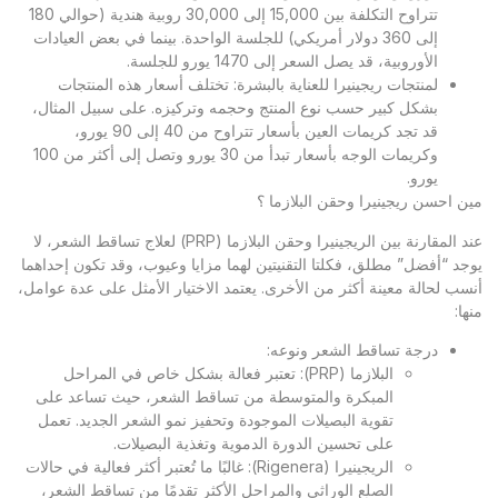
تتراوح التكلفة بين 15,000 إلى 30,000 روبية هندية (حوالي 180
إلى 360 دولار أمريكي) للجلسة الواحدة. بينما في بعض العيادات
الأوروبية، قد يصل السعر إلى 1470 يورو للجلسة.
لمنتجات ريجينيرا للعناية بالبشرة: تختلف أسعار هذه المنتجات
بشكل كبير حسب نوع المنتج وحجمه وتركيزه. على سبيل المثال،
قد تجد كريمات العين بأسعار تتراوح من 40 إلى 90 يورو،
وكريمات الوجه بأسعار تبدأ من 30 يورو وتصل إلى أكثر من 100
يورو.
مين احسن ريجينيرا وحقن البلازما ؟
عند المقارنة بين الريجينيرا وحقن البلازما (PRP) لعلاج تساقط الشعر، لا
يوجد “أفضل” مطلق، فكلتا التقنيتين لهما مزايا وعيوب، وقد تكون إحداهما
أنسب لحالة معينة أكثر من الأخرى. يعتمد الاختيار الأمثل على عدة عوامل،
منها:
درجة تساقط الشعر ونوعه:
البلازما (PRP): تعتبر فعالة بشكل خاص في المراحل
المبكرة والمتوسطة من تساقط الشعر، حيث تساعد على
تقوية البصيلات الموجودة وتحفيز نمو الشعر الجديد. تعمل
على تحسين الدورة الدموية وتغذية البصيلات.
الريجينيرا (Rigenera): غالبًا ما تُعتبر أكثر فعالية في حالات
الصلع الوراثي والمراحل الأكثر تقدمًا من تساقط الشعر،