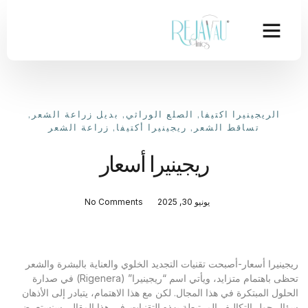
الريجينيرا اكتيفا
,
الصلع الوراثي
,
بديل زراعة الشعر
,
تساقط الشعر
,
ريجينيرا أكتيفا
,
زراعة الشعر
ريجينيرا أسعار
يونيو 30, 2025
No Comments
ريجينيرا أسعار-أصبحت تقنيات التجديد الخلوي والعناية بالبشرة والشعر
تحظى باهتمام متزايد، ويأتي اسم “ريجينيرا” (Rigenera) في صدارة
الحلول المبتكرة في هذا المجال. لكن مع هذا الاهتمام، يتبادر إلى الأذهان
سؤال حول التكاليف المرتبطة بهذه التقنيات. في هذا المقال، سنستعرض