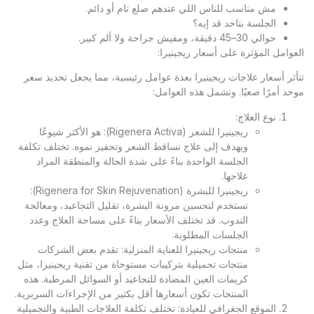
مش مناسب للناس اللي عندهم صلع تام أو دائم.
الجلسة بتاخد قد إيه؟
حوالي 30–45 دقيقة، ومفيش جراحة ولا ألم كبير.
العوامل المؤثرة على أسعار ريجينيرا:
تتأثر أسعار علاجات ريجينيرا بعدة عوامل رئيسية، مما يجعل تحديد سعر
موحد أمرًا صعبًا. وتشمل هذه العوامل:
نوع العلاج:
ريجينيرا للشعر (Rigenera Activa): هو الأكثر شيوعًا
ويهدف إلى علاج تساقط الشعر وتحفيز نموه. تختلف تكلفة
الجلسة الواحدة بناءً على شدة الحالة والمنطقة المراد
علاجها.
ريجينيرا للبشرة (Rigenera for Skin Rejuvenation):
تستخدم لتحسين مرونة البشرة، تقليل التجاعيد، ومعالجة
الندوب. قد تختلف الأسعار بناءً على مساحة العلاج وعدد
الجلسات المطلوبة.
منتجات ريجينيرا للعناية المنزلية: تقدم بعض الشركات
منتجات تجميلية بتركيبات مستوحاة من تقنية ريجينيرا، مثل
كريمات العين المضادة للتجاعيد أو السوائل المرطبة. هذه
المنتجات تكون أسعارها أقل بكثير من الإجراءات السريرية.
الموقع الجغرافي للعيادة: تختلف تكلفة العلاجات الطبية والتجميلية