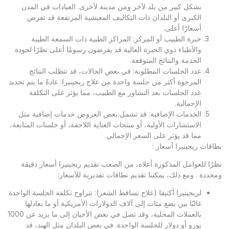
بشكل كبير من بلد لآخر ومن مدينة لأخرى. العيادات في المدن
الكبرى أو البلدان ذات التكاليف المعيشية المرتفعة قد تفرض
أسعارًا أعلى.
خبرة الطبيب أو المركز: المراكز الطبية ذات السمعة الطيبة
والأطباء ذوي الخبرة العالية قد يفرضون رسومًا أعلى نظرًا لجودة
الخدمة والنتائج المتوقعة.
عدد الجلسات المطلوبة: في بعض الحالات، قد تتطلب النتائج
المرجوة أكثر من جلسة واحدة من علاج ريجينيرا. عادةً ما يتم تحديد
عدد الجلسات بعد التشاور مع الطبيب، مما يؤثر على التكلفة
الإجمالية.
الخدمات الإضافية: قد تشمل بعض العروض خدمات إضافية مثل
الاستشارات الأولية، أو منتجات العناية اللاحقة، أو جلسات المتابعة،
مما قد يؤثر على السعر الإجمالي.
نطاقات ريجينيرا أسعار :
نظرًا للعوامل المذكورة أعلاه، من الصعب تقديم ريجينيرا أسعار دقيقة
ومحددة . ومع ذلك، يمكننا تقديم نطاقات تقديرية للأسعار:
لريجينيرا أكتيفا (علاج تساقط الشعر): تتراوح تكلفة الجلسة الواحدة
غالبًا بين بضع مئات إلى آلاف الدولارات الأمريكية أو ما يعادلها
بالعملات المحلية، وقد تصل في بعض الأحيان إلى ما يزيد عن 1000
يورو أو دولار للجلسة الواحدة. في بعض البلدان مثل الهند، قد