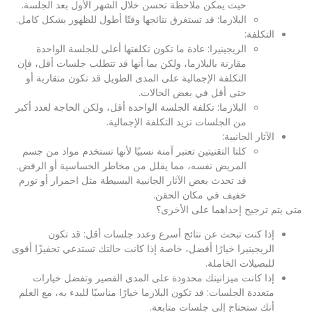
حيث يمكن ملاحظة تحسن خلال الشهر الأول بعد الجلسة.
البلازما: قد تستغرق نتائجها وقتًا أطول للظهور بشكل كامل.
التكلفة:
الريجينيرا: عادة ما تكون تكلفتها أعلى للجلسة الواحدة
مقارنة بالبلازما، ولكن بما أنها قد تتطلب جلسات أقل، فإن
التكلفة الإجمالية على المدى الطويل قد تكون متقاربة أو
حتى أقل في بعض الحالات.
البلازما: تكلفة الجلسة الواحدة أقل، ولكن الحاجة لعدد أكبر
من الجلسات تزيد التكلفة الإجمالية.
الآثار الجانبية:
كلتا التقنيتين تعتبر آمنة نسبيًا لأنها تستخدم مواد من جسم
المريض نفسه، مما يقلل من مخاطر الحساسية أو الرفض.
قد تحدث بعض الآثار الجانبية البسيطة مثل احمرار أو تورم
خفيف في مكان الحقن.
متى يتم ترجيح إحداهما على الأخرى؟
إذا كنت تبحث عن نتائج أسرع وعدد جلسات أقل: قد تكون
الريجينيرا خيارًا أفضل، خاصة إذا كانت حالتك تستدعي تحفيزًا أقوى
للبصيلات الخاملة.
إذا كانت ميزانيتك محدودة على المدى القصير وتفضل خيارات
متعددة الجلسات: قد تكون البلازما خيارًا مناسبًا للبدء به، مع العلم
أنك ستحتاج إلى جلسات متابعة.