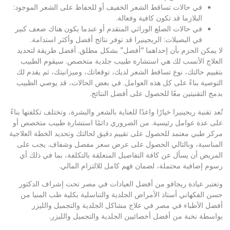
في حالات تساقط الشعر الخفيف أو للحفاظ على الشعر الموجود:
البلازما قد تكون كافية وفعالة.
في حالات الصلع الوراثي المتقدم أو عندما يكون هناك ضعف كبير
في البصيلات: الريجينيرا قد توفر نتائج أفضل وأكثر استدامة.
لا يمكن الجزم بأن إحداهما “أفضل” بشكل مطلق. أفضل طريقة لتحديد
العلاج الأنسب لك هي استشارة طبيب جلدية متخصص. سيقوم الطبيب
بتقييم حالتك، نوع تساقط الشعر لديك، توقعاتك، وميزانيتك، ثم يقدم لك
التوصية بناءً على كل هذه العوامل. في بعض الحالات، قد يوصي الطبيب
بدمج التقنيتين معًا للحصول على أفضل النتائج.
تُعد تقنية ريجينيرا خيارًا واعدًا للعناية بالشعر والبشرة، وتختلف تكلفتها بناءً
على عدة عوامل رئيسية. من الضروري دائمًا استشارة طبيب متخصص أو
مركز طبي معتمد للحصول على تقييم دقيق لحالتك وتحديد الخطة العلاجية
المناسبة، وبالتالي الحصول على عرض سعر مفصل وشفاف. يجب على
المريض أن يسأل عن كافة التفاصيل المتعلقة بالتكلفة، بما في ذلك أي
رسوم إضافية محتملة، لضمان فهم كامل للالتزام المالي.
وتعتبر
عيادة ريجافو
من أفضل العيادات في مصر تحت إشراف الدكتور
حسن الفكهاني أستاذ الأمراض الجلدية والتناسلية بكلية طب المنيا من
أفضل الأطباء في مصر في علاج مشاكل الجلدية والتجميل والليزر
بواسطة نخبة من أفضل أخصائيين الجلدية والتجميل والليزر.