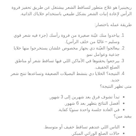
ريجينيرا هو علاج متطور لتساقط الشعر بيشتغل عن طريق تحفيز فروة
الرأس لإعادة إنبات الشعر بشكل طبيعي باستخدام خلاياك الذاتية.
طريقة عمله باختصار:
بياخدوا منك عيّنة صغيرة من فروة رأسك (جزء فيه شعر قوي
وسليم – غالبًا من خلف الرأس).
بيعالجوا العيّنة دي بجهاز مخصوص علشان يستخرجوا منها خلايا
جذعية وعوامل نمو.
بيرجعوا يحقنوها في الأماكن اللي فيها تساقط شعر أو مناطق
الصلع الخفيف.
النتيجة؟ الخلايا دي بتنشط البصيلات الضعيفة وتساعدها تنتج شعر
جديد.
متى تظهر النتيجة؟
تبدأ تشوف فرق بعد شهرين إلى 3 شهور.
أفضل النتائج بتظهر بعد 6 شهور.
في العادة جلسة واحدة سنويًا كفاية.
بيفيد مين؟
الناس اللي عندهم تساقط خفيف أو متوسط.
حالات الصلع الوراثي المبكر.