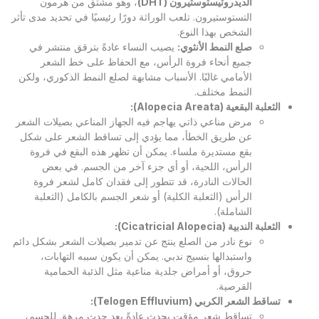
الديدروتيستوستيرون
(DHT)
، وهو مشتق من هرمون
التستوستيرون. تلعب الوراثة دورًا رئيسيًا في تحديد مدى تأثر
الشخص بهذا النوع.
صلع النمط الأنثوي
:
يصيب النساء عادةً بترقق منتشر في
جميع أنحاء فروة الرأس، مع الحفاظ على خط الشعر
الأمامي غالبًا. الأسباب مشابهة لصلع النمط الذكوري، ولكن
النمط مختلف.
الثعلبة البقعية
(Alopecia Areata):
مرض مناعي ذاتي يهاجم فيه الجهاز المناعي بصيلات الشعر
عن طريق الخطأ، مما يؤدي إلى تساقط الشعر على شكل
بقع مستديرة ملساء. يمكن أن تظهر هذه البقع في فروة
الرأس، اللحية، أو أي جزء آخر من الجسم. في بعض
الحالات النادرة، قد تتطور إلى فقدان كامل لشعر فروة
الرأس (الثعلبة الكلية) أو شعر الجسم بالكامل (الثعلبة
الشاملة).
الثعلبة الندبية
(Cicatricial Alopecia):
نوع نادر من الصلع ينتج عن تدمير بصيلات الشعر بشكل دائم
واستبدالها بنسيج ندبي. يمكن أن يكون سببه التهابات،
حروق، أو أمراض جلدية مناعية مثل الذئبة الحمامية
القرصية.
تساقط الشعر الكربي
(Telogen Effluvium):
تساقط شعر مؤقت يحدث عادةً بعد حدث مرهق للجسم،