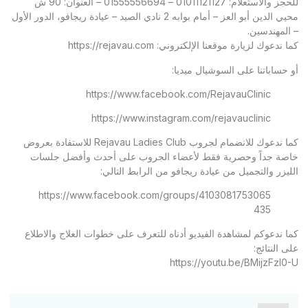
للحجز والاستعلام: 01011121127 – 01555556694 – العنوان: 90 ش
محيي الدين أبو العز – أمام بوابه 2 نادي الصيد – عيادة ريجافو، الدور الأول
– المهندسين.
كما ندعوك لزيارة موقعنا الإلكتروني:
https://rejavau.com
أو حساباتنا على السوشيال ميديا:
https://www.facebook.com/RejavauClinic
https://www.instagram.com/rejavauclinic
كما ندعوك للانضمام لجروب Rejavau Ladies Club للاستفادة بعروض
خاصة جداً وحصرية فقط لأعضاء الجروب على أحدث وأفضل جلسات
الليزر والتجميل من عيادة ريجافو من الرابط التالي:
https://www.facebook.com/groups/4103081753065
435
كما ندعوكم لمشاهدة الفيديو أدناه للتعرف على خطوات العلاج والاطلاع
على النتائج:
https://youtu.be/BMijzFzl0-U