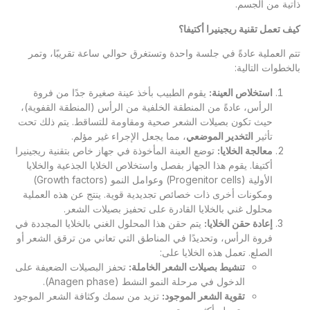
ذاتية من الجسم.
كيف تعمل تقنية ريجينيرا أكتيفا؟
تتم العملية عادةً في جلسة واحدة وتستغرق حوالي ساعة تقريبًا، وتمر
بالخطوات التالية:
استخلاص العينة
:
يقوم الطبيب بأخذ عينة صغيرة جدًا من فروة
الرأس، عادةً من المنطقة الخلفية من الرأس (المنطقة القفوية)،
حيث تكون بصيلات الشعر صحية ومقاومة للتساقط. يتم ذلك تحت
تأثير
التخدير الموضعي
، مما يجعل الإجراء غير مؤلم.
معالجة الخلايا
:
توضع العينة المأخوذة في جهاز خاص بتقنية ريجينيرا
أكتيفا. يقوم هذا الجهاز بفصل واستخلاص الخلايا الجذعية والخلايا
الأولية (Progenitor cells) وعوامل النمو (Growth factors)
ومكونات أخرى ذات خصائص تجديدية قوية. ينتج عن هذه العملية
محلول غني بالخلايا القادرة على تحفيز بصيلات الشعر.
إعادة حقن الخلايا
:
يتم حقن هذا المحلول الغني بالخلايا المجددة في
فروة الرأس، وتحديدًا في المناطق التي تعاني من ترقق الشعر أو
الصلع. تعمل هذه الخلايا على:
تنشيط بصيلات الشعر الخاملة
:
تحفز البصيلات الضعيفة على
الدخول في مرحلة النمو النشط (Anagen phase).
تقوية الشعر الموجود
:
تزيد من سمك وكثافة الشعر الموجود