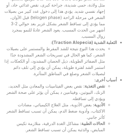
مثل ولادة، حمى شديدة، جراحة كبرى، نقص غذائي حاد، أو
إجهاد نفسي شديد. يؤدي هذا إلى دخول عدد كبير من بصيلات
الشعر في مرحلة الراحة (telogen phase) قبل الأوان،
مما يؤدي إلى تساقط الشعر بشكل غزير بعد حوالي 2-3
أشهر من الحدث المسبب. يعود الشعر عادةً للنمو بمجرد
زوال المسبب.
الثعلبة الشدية
(Traction Alopecia):
يحدث هذا النوع نتيجة للشد المفرط والمستمر على بصيلات
الشعر، كما هو الحال في تسريحات الشعر المشدودة جدًا
مثل الضفائر الطويلة، ذيل الحصان المشدود، أو الكعكات. إذا
استمر الشد لفترة طويلة، يمكن أن يؤدي إلى تلف دائم
لبصيلات الشعر وصلع في المناطق المتأثرة.
أسباب أخرى
:
نقص التغذية
:
نقص بعض الفيتامينات والمعادن مثل الحديد،
الزنك، البيوتين، وفيتامين د يمكن أن يؤثر على صحة الشعر
ويؤدي إلى تساقطه.
الأدوية
:
بعض الأدوية، مثل العلاج الكيميائي، مضادات
الاكتئاب، وأدوية ضغط الدم، يمكن أن تسبب تساقط الشعر
كأثر جانبي.
الحالات الطبية
:
مشاكل الغدة الدرقية، متلازمة تكيس
المبايض، والذئبة يمكن أن تسبب تساقط الشعر.