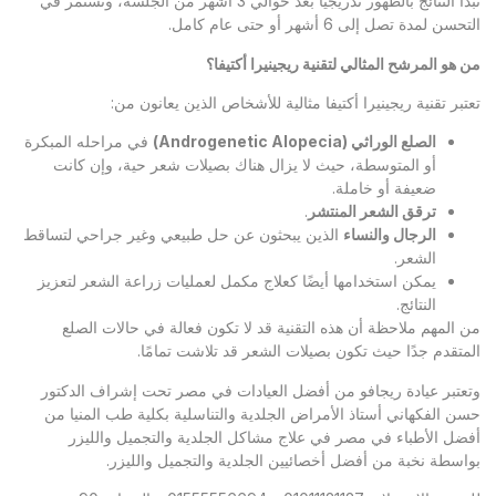
تبدأ النتائج بالظهور تدريجيًا بعد حوالي 3 أشهر من الجلسة، وتستمر في
التحسن لمدة تصل إلى 6 أشهر أو حتى عام كامل.
من هو المرشح المثالي لتقنية ريجينيرا أكتيفا؟
تعتبر تقنية ريجينيرا أكتيفا مثالية للأشخاص الذين يعانون من:
الصلع الوراثي
(Androgenetic Alopecia)
في مراحله المبكرة
أو المتوسطة، حيث لا يزال هناك بصيلات شعر حية، وإن كانت
ضعيفة أو خاملة.
ترقق الشعر المنتشر
.
الرجال والنساء
الذين يبحثون عن حل طبيعي وغير جراحي لتساقط
الشعر.
يمكن استخدامها أيضًا كعلاج مكمل لعمليات زراعة الشعر لتعزيز
النتائج.
من المهم ملاحظة أن هذه التقنية قد لا تكون فعالة في حالات الصلع
المتقدم جدًا حيث تكون بصيلات الشعر قد تلاشت تمامًا.
وتعتبر
عيادة ريجافو
من أفضل العيادات في مصر تحت إشراف الدكتور
حسن الفكهاني أستاذ الأمراض الجلدية والتناسلية بكلية طب المنيا من
أفضل الأطباء في مصر في علاج مشاكل الجلدية والتجميل والليزر
بواسطة نخبة من أفضل أخصائيين الجلدية والتجميل والليزر.