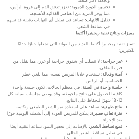
وتجعله أكثر صحة.
تحسين الدورة الدموية
:
تعزز تدفق الدم إلى فروة الرأس،
مما يوفر المزيد من العناصر الغذائية للأنسجة.
تقليل الالتهاب
:
تساعد في تقليل أي التهابات دقيقة قد تسهم
في تساقط الشعر.
مميزات ونتائج تقنية ريجينيرا أكتيفا
تتميز تقنية ريجينيرا أكتيفا بالعديد من الفوائد التي تجعلها خيارًا جذابًا
للكثيرين:
غير جراحية
:
لا تتطلب أي شقوق جراحية أو غرز، مما يقلل من
فترة التعافي.
آمنة وفعالة
:
تستخدم خلايا المريض نفسه، مما يلغي خطر
الحساسية أو الرفض.
جلسة واحدة في السنة
:
في معظم الحالات، تكون جلسة واحدة
كافية للحصول على نتائج ملحوظة، وقد يوصى بجلسات صيانة كل
12-18 شهرًا للحفاظ على النتائج.
نتائج طبيعية
:
تساعد على استعادة نمو الشعر الطبيعي وتكثيفه.
فترة تعافٍ قصيرة
:
يمكن للمريض العودة إلى أنشطته اليومية فورًا
بعد الإجراء.
تمنع تساقط الشعر
:
بالإضافة إلى تحفيز النمو، تساعد التقنية أيضًا
في تقليل تساقط الشعر الحالي.