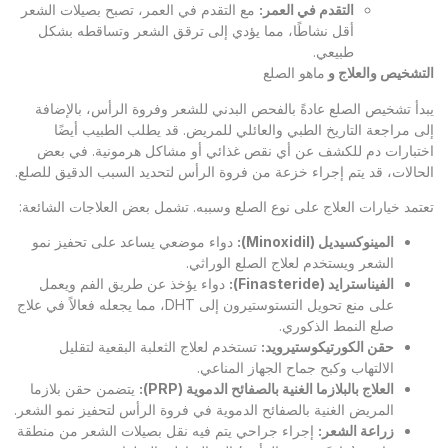
التقدم في العمر
:
مع التقدم في العمر، تصبح بصيلات الشعر
أقل نشاطًا، مما يؤدي إلى ترقق الشعر وتساقطه بشكل
طبيعي.
التشخيص والعلاج و
ماهو الصلع
يبدأ تشخيص الصلع عادةً بالفحص البدني للشعر وفروة الرأس، بالإضافة
إلى مراجعة التاريخ الطبي والعائلي للمريض. قد يطلب الطبيب أيضًا
اختبارات دم للكشف عن أي نقص غذائي أو مشاكل هرمونية. في بعض
الحالات، قد يتم إجراء خزعة من فروة الرأس لتحديد السبب الدقيق للصلع.
تعتمد خيارات العلاج على نوع الصلع وسببه. تشمل بعض العلاجات الشائعة:
المينوكسيديل
(Minoxidil):
دواء موضعي يساعد على تحفيز نمو
الشعر ويستخدم لعلاج الصلع الوراثي.
الفيناسترايد
(Finasteride):
دواء يؤخذ عن طريق الفم ويعمل
على منع تحويل التستوستيرون إلى DHT، مما يجعله فعالاً في علاج
صلع النمط الذكوري.
حقن الكورتيكوستيرويد
:
تستخدم لعلاج الثعلبة البقعية لتقليل
الالتهاب وكبح جماح الجهاز المناعي.
العلاج بالبلازما الغنية بالصفائح الدموية
(PRP):
يتضمن حقن بلازما
المريض الغنية بالصفائح الدموية في فروة الرأس لتحفيز نمو الشعر.
زراعة الشعر
:
إجراء جراحي يتم فيه نقل بصيلات الشعر من منطقة