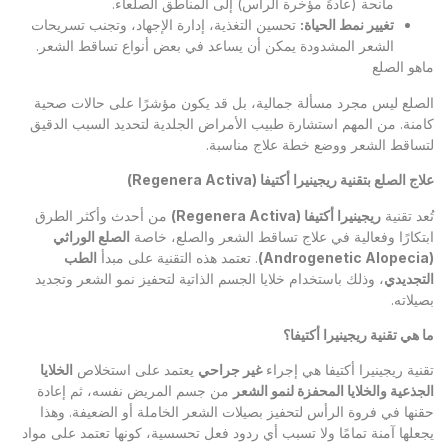
مانحة (عادةً مؤخرة الرأس) إلى المناطق الصلعاء.
تغيير نمط الحياة
:
تحسين التغذية، إدارة الإجهاد، وتجنب تسريحات
الشعر المشدودة يمكن أن يساعد في بعض أنواع تساقط الشعر.
ماهو الصلع
الصلع ليس مجرد مسألة جمالية، بل قد يكون مؤشرًا على حالات صحية
كامنة. من المهم استشارة طبيب الأمراض الجلدية لتحديد السبب الدقيق
لتساقط الشعر ووضع خطة علاج مناسبة.
علاج الصلع بتقنية ريجينيرا أكتيفا
(Regenera Activa)
تُعد تقنية
ريجينيرا أكتيفا
(Regenera Activa)
من أحدث وأكثر الطرق
ابتكارًا وفعالية في علاج تساقط الشعر والصلع، خاصة
الصلع الوراثي
(Androgenetic Alopecia)
. تعتمد هذه التقنية على مبدأ
الطب
التجديدي
، وذلك باستخدام خلايا الجسم الذاتية لتحفيز نمو الشعر وتجديد
بصيلاته.
ما هي تقنية ريجينيرا أكتيفا؟
تقنية ريجينيرا أكتيفا هي إجراء
غير جراحي
يعتمد على استخلاص
الخلايا
الجذعية والخلايا المحفزة لنمو الشعر
من جسم المريض نفسه، ثم إعادة
حقنها في فروة الرأس لتحفيز بصيلات الشعر الخاملة أو الضعيفة. وهذا
يجعلها آمنة تمامًا ولا تسبب أي ردود فعل تحسسية، كونها تعتمد على مواد