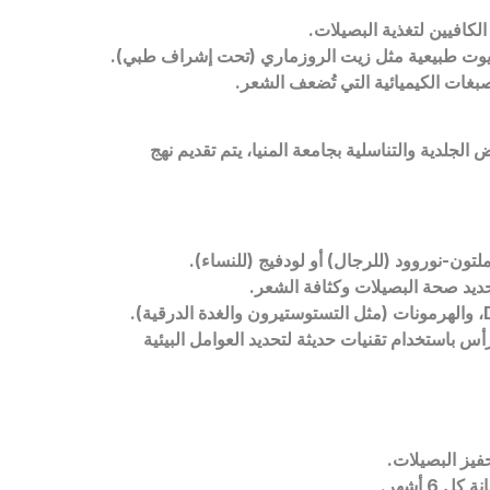
كافيين لتغذية البصيلات.
 زيوت طبيعية مثل زيت الروزماري (تحت إشراف طبي).
غات الكيميائية التي تُضعف الشعر.
لجلدية والتناسلية بجامعة المنيا، يتم تقديم نهج
ون-نوروود (للرجال) أو لودفيج (للنساء).
يد صحة البصيلات وكثافة الشعر.
، والهرمونات (مثل التستوستيرون والغدة الدرقية).
س باستخدام تقنيات حديثة لتحديد العوامل البيئية
فيز البصيلات.