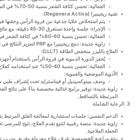
الفعالية: تحسن كثافة الشعر بنسبة 50-70% في المراحل المبكرة.
تقنية ريجينيرا (
Regenera Activa
):
يتم استخلاص خلايا جذعية من فروة الرأس وحقنها في
الإجراء: جلسة واحدة تستغرق 30-45 دقيقة، مع نتائج تبدأ خلال 3-6 أشهر.
الفعالية: تحسن بنسبة 60-80% في كثافة الشعر في الحالات المبكرة.
زاوية جديدة: دمج ريجينيرا مع
PRP
لتعزيز النتائج في
العلاج بالليزر منخفض الطاقة (
LLLT
):
يُحفز الدورة الدموية في فروة الرأس باستخدام أجهزة ل
الفعالية: تحسن بنسبة 40-50% عند استخدامه كعلاج داعم.
الأدوية الموضعية والفموية:
وصف مينوكسيديل أو فيناسترايد تحت إشراف طبي مع مر
زاوية جديدة: توفير برامج غذائية مخصصة بناءً على نتائج ال
المرتبطة بالتساقط.
3. الرعاية الشاملة
الدعم النفسي: جلسات استشارية لمعالجة القلق المرتبط ب
زاوية جديدة: منصة رقمية لتتبع تقدم العلاج، تتيح للمرض
الخطة العلاجية.
بيئة مراعية للخصوصية: غرف علاج معزولة وفريق مدرب ع