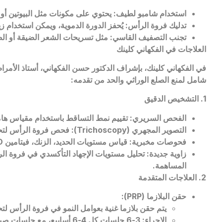
استخدام شامبو لطيف: يحتوي على مكونات مثل البيوتين أو ال
تدليك فروة الرأس: يُحفز الدورة الدموية، ويمكن استخدام
تجنب التصفيف القاسي: مثل تسريحات الشعر الضيقة أو الصب
العلاجات في الفكهاني كلينك
في الفكهاني كلينك، بإشراف الدكتور حسن الفكهاني، أستاذ الأمراض ا
شامل لمنع الصلع الوراثي والحد من تقدمه:
1. التشخيص الدقيق
الفحص السريري: تقييم نمط التساقط باستخدام مقياس هاملت
التصوير المجهري (
Trichoscopy
): فحص فروة الرأس لتحد
فحوصات مخبرية: قياس مستويات الحديد، الزنك، فيتامين
D
زاوية جديدة: تحليل مستويات الإجهاد التأكسدي في فروة الرأ
المساهمة.
2. العلاجات المتقدمة
حقن البلازما (
PRP
):
يتم حقن بلازما غنية بعوامل النمو في فروة الرأس لتح
الإجراء: 3-6 جلسات كل 4-6 أسابيع، مع جلسات صيانة كل 6 أشهر.