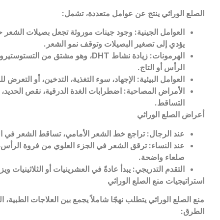
الصلع الوراثي ينتج عن عوامل متعددة، تشمل:
العوامل الجينية: وجود جينات موروثة تجعل بصيلات الشعر
يؤدي إلى تصغير البصيلات وتوقف نمو الشعر.
الهرمونات: زيادة نشاط
DHT
، وهو مشتق من التستوستيرو
الرأس أو التاج.
العوامل البيئية: الإجهاد، سوء التغذية، التدخين، أو التعرض ل
الأمراض المصاحبة: اضطرابات الغدة الدرقية، نقص الحديد، أ
التساقط.
أعراض الصلع الوراثي
عند الرجال: تراجع خط الشعر الأمامي، تساقط الشعر في التا
عند النساء: ترقق الشعر في الجزء العلوي من فروة الرأس،
صلعاء واضحة.
التقدم التدريجي: يبدأ عادةً في العشرينيات أو الثلاثينيات وي
استراتيجيات منع الصلع الوراثي
منع الصلع الوراثي يتطلب نهجًا شاملاً يجمع بين العلاجات الطبية، ا
الطرق: