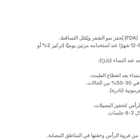
(
FDA
) يُحفز نمو الشعر ويُقلل التساقط.
الفعالية: تحسن كثافة الشعر بنسبة 40-60% خلال 6-12 شهرًا عند استخدامه مرتين يوميًا (تركيز 2% أو
 عند النساء (نادرًا).
نساء بعد انقطاع الطمث.
رمونية (نادرة).
رأس لتحفيز البصيلات.
 من فروة الرأس وحقنها في المناطق المصابة.