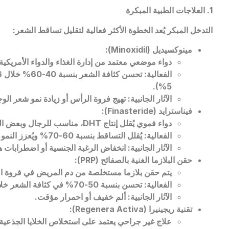
1. العلاجات الطبية المبكرة
التدخل المبكر يُعد الخطوة الأكثر فعالية لتقليل تساقط الشعر:
مينوكسيديل (
Minoxidil
):
دواء موضعي معتمد من إدارة الغذاء والدواء الأمريكية 
5%).
الآثار الجانبية: تهيج فروة الرأس أو زيادة نمو شعر الوجه
فيناسترايد (
Finasteride
):
دواء فموي يُقلل إنتاج
DHT
، مناسب للرجال وبعض ال
الفعالية: يُقلل التساقط بنسبة 60-70% ويُعزز النمو في 30-50% من الحالات.
الآثار الجانبية: انخفاض الرغبة الجنسية أو اضطرابات ه
حقن البلازما الغنية بالصفائح (
PRP
):
يتم حقن بلازما مستخلصة من دم المريض في فروة ال
الفعالية: تحسن بنسبة 50-70% في كثافة الشعر خلال 3-6 جلسات.
الآثار الجانبية: ألم خفيف أو احمرار مؤقت.
تقنية ريجينيرا (
Regenera Activa
):
علاج غير جراحي يعتمد على استخلاص الخلايا الجذعية