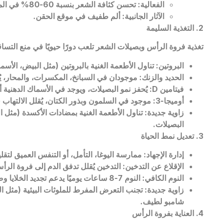
الفعالية: تحسن كثافة الشعر بنسبة 60-80% في المراحل المبكرة خلال 6 أشهر.
الآثار الجانبية: ألم طفيف في موقع الحقن.
2. التغذية السليمة
تغذية فروة الرأس وبصيلات الشعر تلعب دورًا حيويًا في منع التسا
البروتين: تناول الأطعمة الغنية بالبروتين (مثل البيض، الأس
الحديد والزنك: موجودان في السبانخ، المكسرات، والمحار، 
فيتامين
D
: يُحفز نمو البصيلات، ويوجد في الأسماك الدهني
أوميجا-3: موجود في السلمون وبذور الكتان، يُقلل الالتهاب في فروة الرأس.
زاوية جديدة: تناول الأطعمة الغنية بمضادات الأكسدة (مثل ا
البصيلات.
3. تعديل نمط الحياة
إدارة الإجهاد: ممارسة اليوغا، التأمل، أو التنفس العميق لت
الإقلاع عن التدخين: التدخين يُقلل تدفق الدم إلى فروة الر
النوم الكافي: النوم 7-8 ساعات يوميًا يدعم تجديد الخلايا وصحة الشعر.
زاوية جديدة: تجنب التعرض المفرط للملوثات البيئية (مثل الغب
شامبو لطيف.
4. العناية بفروة الرأس