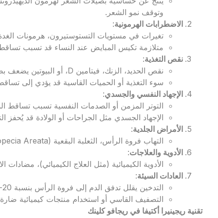
وتوقف نمو الشعر.
الاضطرابات الهرمونية
:
تغيرات في مستويات التستوستيرون، هرمونات الغدة ا
متلازمة تكيس المبايض عند النساء قد تسبب تساقط
نقص التغذية
:
نقص الحديد، الزنك، فيتامين D، أو البيوتين يضعف بصيلات الشعر.
سوء التغذية أو الحميات القاسية قد يؤدي إلى تساق
الإجهاد النفسي والجسدي
:
التوتر المزمن أو الصدمات النفسية تسبب تساقط الشعر اللاانقسامي
الإجهاد الجسدي مثل الجراحات أو الولادة قد يُحفز ا
الأمراض الجلدية
:
التهاب فروة الرأس، الثعلبة البقعية (Alopecia Areata)، أو الالتهابات الفطرية.
الأدوية والعلاجات
:
الأدوية الكيميائية (مثل العلاج الكيميائي)، مضادات ال
العادات السيئة
:
التدخين يقلل تدفق الدم إلى فروة الرأس بنسبة 20-30%.
التصفيف القاسي أو استخدام منتجات كيميائية ضارة.
تقنية ريجينيرا أكتيفا في ريجافو كلينك