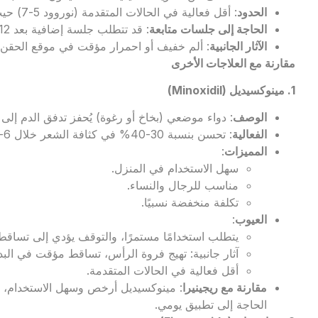
الحدود
: أقل فعالية في الحالات المتقدمة (نوروود 5-7) حيث تكون البصيلات ميتة.
الحاجة إلى جلسات متابعة
: قد تتطلب جلسة إضافية بعد 12-18 شهرًا.
الآثار الجانبية
: ألم خفيف أو احمرار مؤقت في موقع الحقن.
مقارنة مع العلاجات الأخرى
1. مينوكسيديل (
Minoxidil
)
الوصف
: دواء موضعي (بخاخ أو رغوة) يُحفز تدفق الدم إلى 
الفعالية
: تحسن بنسبة 30-40% في كثافة الشعر خلال 6-12 شهرًا.
المميزات
:
سهل الاستخدام في المنزل.
مناسب للرجال والنساء.
تكلفة منخفضة نسبيًا.
العيوب
:
يتطلب استخدامًا مستمرًا، والتوقف يؤدي إلى تساقط 
آثار جانبية: تهيج فروة الرأس، تساقط مؤقت في البدا
أقل فعالية في الحالات المتقدمة.
مقارنة مع ريجينيرا
: مينوكسيديل أرخص وسهل الاستخدام، لك
الحاجة إلى تطبيق يومي.