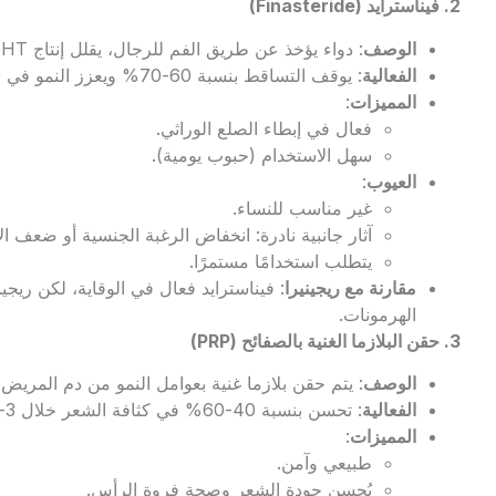
2. فيناسترايد (
Finasteride
)
الوصف
: دواء يؤخذ عن طريق الفم للرجال، يقلل إنتاج DHT.
الفعالية
: يوقف التساقط بنسبة 60-70% ويعزز النمو في 30-40% من الحالات خلال سنة.
المميزات
:
فعال في إبطاء الصلع الوراثي.
سهل الاستخدام (حبوب يومية).
العيوب
:
غير مناسب للنساء.
آثار جانبية نادرة: انخفاض الرغبة الجنسية أو ضعف الان
يتطلب استخدامًا مستمرًا.
مقارنة مع ريجينيرا
: فيناسترايد فعال في الوقاية، لكن ريجي
الهرمونات.
3. حقن البلازما الغنية بالصفائح (
PRP
)
الوصف
: يتم حقن بلازما غنية بعوامل النمو من دم المريض
الفعالية
: تحسن بنسبة 40-60% في كثافة الشعر خلال 3-6 جلسات.
المميزات
:
طبيعي وآمن.
يُحسن جودة الشعر وصحة فروة الرأس.