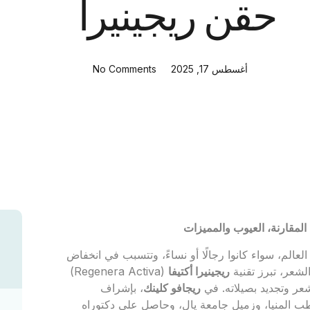
حقن ريجينيرا
أغسطس 17, 2025
No Comments
المقارنة، العيوب والمميزات
الم، سواء كانوا رجالًا أو نساءً، وتتسبب في انخفاض
لشعر، تبرز تقنية
ريجينيرا أكتيفا
(Regenera Activa)
شعر وتجديد بصيلاته. في
ريجافو كلينك
، بإشراف
ة طب المنيا، وزميل جامعة يال، وحاصل على دكتوراه