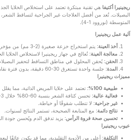
ريجينيرا أكتيفا
هي تقنية مبتكرة تعتمد على استخلاص الخلايا الجذع
البصيلات. تُعد من أفضل العلاجات غير الجراحية لتساقط الشعر، 
المتوسطة (نوروود 1-4).
آلية عمل ريجينيرا
أخذ العينة
: يتم استخراج خزعة صغيرة (2-3 مم) من مؤخرة فروة الرأس تحت تخدير موضعي.
معالجة العينة
: تُعالج في جهاز ريجينيرا لاستخلاص الخلايا الجذع
الحقن
: يُحقن المحلول في مناطق التساقط لتحفيز البصيلات
المدة
: جلسة واحدة تستغرق 30-60 دقيقة، بدون فترة نقاهة.
مميزات ريجينيرا
طبيعية 100%
: تعتمد على خلايا المريض الذاتية، مما يقل
فعالية عالية
: تحسن كثافة الشعر بنسبة 60-80% خلال 3-6 أشهر.
غير جراحية
: لا تتطلب شقوقًا أو خياطة.
نتائج دائمة
: مع المتابعة الصحيحة، تستمر النتائج لسنوات.
تحسين صحة فروة الرأس
: يزيد تدفق الدم ويُحسن جودة ال
عيوب ريجينيرا
التكلفة
: أعلى من الأدوية التقليدية، مما قد يكون عائقًا ل