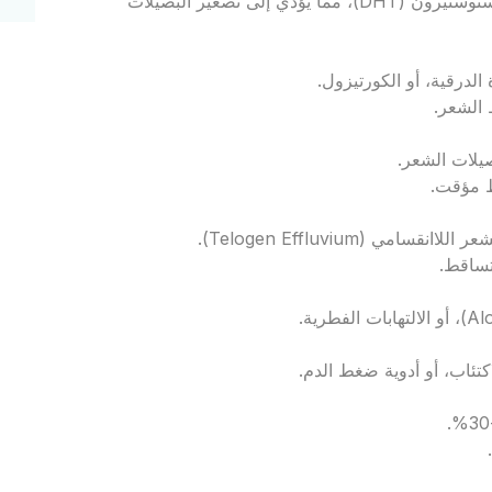
ينتج عن حساسية بصيلات الشعر لهرمون الديهيدروتستوستيرون (DHT)، مما يؤدي إلى تصغير البصيلات
لدرقية، أو الكورتيزول.
 الشعر.
ط مؤقت.
 (Telogen Effluvium).
لتساقط.
اكتئاب، أو أدوية ضغط الدم.