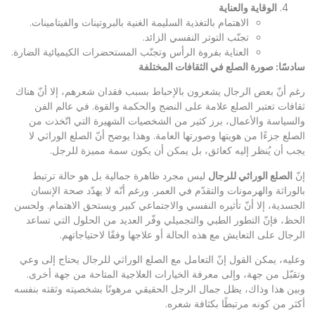
الوقاية والعناية
الاهتمام بالتغذية السليمة الغنية بالبروتينات والفيتامينات.
تجنّب التوتر النفسي الزائد.
العناية بفروة الرأس وتجنّب المستحضرات الكيميائية الضارة.
سادسًا: صورة الصلع في الثقافات المختلفة
رغم أنّ بعض الرجال يشعرون بالإحباط بسبب فقدان شعرهم، إلا أنّ هناك
ثقافات تعتبر الصلع علامة على النضج والحكمة والقوة. في عالم الفن
والسياسة والأعمال، برز كثير من الشخصيات الشهيرة التي اتّخذت من
الصلع جزءًا من هويتها وصورتها العامة. وهذا يوضح أنّ الصلع الوراثي لا
يجب أن يُنظر إليه كعائق، بل يمكن أن يكون سمة مميزة للرجل.
إنّ
الصلع الوراثي للرجال
ليس مجرد ظاهرة جمالية بل هو حالة ترتبط
بالوراثة والهرمونات والتقدّم في العمر. ورغم أنّه لا يهدّد صحة الإنسان
الجسدية، إلا أنّ تأثيره النفسي والاجتماعي كبير ويستحق الاهتمام. ولحسن
الحظ، فإنّ التطور الطبي والتجميلي وفّر العديد من الحلول التي تساعد
الرجال على التعايش مع هذه الحالة أو علاجها وفقًا لاحتياجاتهم.
وعليه، يمكن القول إنّ التعامل مع الصلع الوراثي للرجال يحتاج إلى وعي
وتقبّل من جهة، وإلى معرفة الخيارات العلاجية المتاحة من جهة أخرى.
وبين هذا وذاك، يظل جمال الرجل الحقيقي مرهونًا بشخصيته وثقته بنفسه
أكثر من كونه مرتبطًا بكثافة شعره.