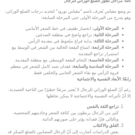
ثالثًا: مراحل تطوّر الصلع الوراثي للرجال
تم وضع مقياس يُعرف باسم “مقياس نورود” لتحديد درجات الصلع الوراثي،
وهو يتدرج من المرحلة الأولى حتى المرحلة السابعة:
المرحلة الأولى
:
انحسار طفيف في خط الشعر الأمامي.
المرحلة الثانية
:
تراجع واضح في منطقة الصدغين.
المرحلة الثالثة
:
بداية فراغ ملحوظ في مقدمة الرأس.
المرحلة الرابعة
:
اتساع البقعة الخالية من الشعر في الوسط مع
استمرار تراجع المقدمة.
المرحلة الخامسة
:
التحام البقعة الوسطى مع منطقة المقدمة.
المرحلة السادسة والسابعة
:
فقدان شبه كامل للشعر في معظم
فروة الرأس مع بقاء الشعر الجانبي والخلفي فقط.
رابعًا: الأبعاد النفسية والاجتماعية
رغم أنّ الصلع الوراثي للرجال لا يُعتبر مرضًا خطيرًا من الناحية الجسدية،
إلا أنّ تأثيراته النفسية والاجتماعية لا يمكن تجاهلها:
تراجع الثقة بالنفس
كثير من الرجال يربطون بين كثافة الشعر وجاذبيتهم الشخصية،
وبالتالي فإنّ فقدانه يؤثر على صورتهم الذاتية.
القلق والاكتئاب
بعض الدراسات أشارت إلى أنّ الرجال المصابين بالصلع المبكر قد