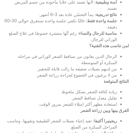
آمنة وطبيعية
:
لأنها تعتمد على خلايا مأخوذة من جسم المريض
نفسه.
نتائج تدريجية
:
يبدأ التحسّن عادة بعد 3–6 أشهر.
جلسة واحدة فقط
:
غالبًا تكفي جلسة واحدة تستغرق حوالي 30–60
دقيقة.
مناسبة للرجال والنساء
:
رغم أنّها منتشرة خصوصًا في علاج الصلع
الوراثي للرجال.
لمن تناسب هذه التقنية؟
الرجال الذين يعانون من تساقط الشعر الوراثي في مراحله
المبكرة أو المتوسطة.
من لديهم بصيلات ضعيفة ما زالت قابلة للتحفيز.
من لا يرغبون في الخضوع لجراحة زراعة الشعر.
النتائج المتوقعة
زيادة كثافة الشعر بشكل ملحوظ.
تقليل معدل تساقط الشعر.
استعادة مظهر أكثر امتلاء للشعر بمرور الوقت.
الفرق بينها وبين زراعة الشعر
ريجينيرا أكتيفا
:
تعيد إحياء بصيلات الشعر الطبيعية وتقويها، وتناسب
المراحل المبكرة من الصلع.