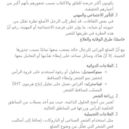
يكونون أكثر عرضة للقلق والاكتئاب بسبب شعورهم بأنهم أكبر من
أعمارهم الحقيقية.
التأثير الاجتماعي والمهني
في بعض الثقافات، قد يُنظر إلى الرجل الأصلع نظرة تقلل من
حيويته أو شبابه، ما يؤثر على فرصه الاجتماعية أو المهنية، رغم أنّ
هذه النظرة في طريقها للتغير.
خامسًا: طرق الوقاية والعلاج
مع أنّ الصلع الوراثي للرجال حالة يصعب منعها تمامًا بسبب جذورها
الجينية، إلا أنّ هناك وسائل تساعد على إبطاء تقدّمها أو التعامل معها:
العلاجات الدوائية
مينوكسيديل
:
محلول أو رغوة تُستخدم على فروة الرأس
لتحفيز نمو الشعر وإبطاء التساقط.
فيناسترايد
:
أقراص تعمل على تقليل إنتاج هرمون DHT
المسبّب لتساقط الشعر.
زراعة الشعر
تُعتبر من أنجح الحلول الدائمة، حيث يتم أخذ بصيلات من المناطق
الخلفية للرأس وزرعها في المناطق الخالية.
العلاجات التجميلية
مثل استخدام الشعر الصناعي أو الباروكات، إضافةً إلى أساليب
قص الشعر التي تقلّل من وضوح الصلع.