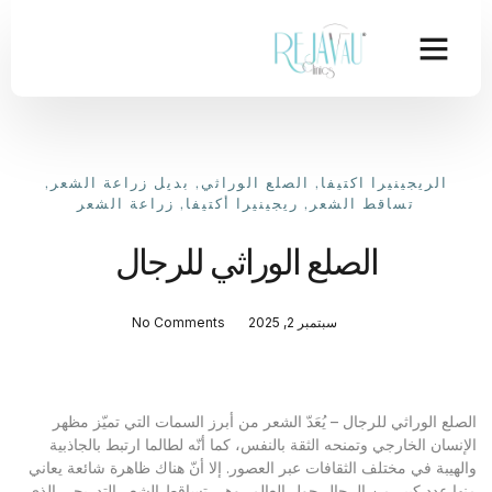
الريجينيرا اكتيفا
,
الصلع الوراثي
,
بديل زراعة الشعر
,
تساقط الشعر
,
ريجينيرا أكتيفا
,
زراعة الشعر
الصلع الوراثي للرجال
سبتمبر 2, 2025
No Comments
الصلع الوراثي للرجال – يُعَدّ الشعر من أبرز السمات التي تميّز مظهر
الإنسان الخارجي وتمنحه الثقة بالنفس، كما أنّه لطالما ارتبط بالجاذبية
والهيبة في مختلف الثقافات عبر العصور. إلا أنّ هناك ظاهرة شائعة يعاني
منها عدد كبير من الرجال حول العالم، وهي تساقط الشعر التدريجي الذي