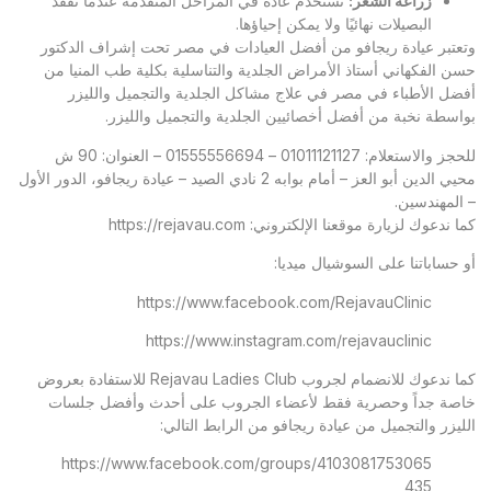
زراعة الشعر
:
تُستخدم عادة في المراحل المتقدمة عندما تفقد
البصيلات نهائيًا ولا يمكن إحياؤها.
وتعتبر
عيادة ريجافو
من أفضل العيادات في مصر تحت إشراف الدكتور
حسن الفكهاني أستاذ الأمراض الجلدية والتناسلية بكلية طب المنيا من
أفضل الأطباء في مصر في علاج مشاكل الجلدية والتجميل والليزر
بواسطة نخبة من أفضل أخصائيين الجلدية والتجميل والليزر.
للحجز والاستعلام: 01011121127 – 01555556694 – العنوان: 90 ش
محيي الدين أبو العز – أمام بوابه 2 نادي الصيد – عيادة ريجافو، الدور الأول
– المهندسين.
كما ندعوك لزيارة موقعنا الإلكتروني:
https://rejavau.com
أو حساباتنا على السوشيال ميديا:
https://www.facebook.com/RejavauClinic
https://www.instagram.com/rejavauclinic
كما ندعوك للانضمام لجروب Rejavau Ladies Club للاستفادة بعروض
خاصة جداً وحصرية فقط لأعضاء الجروب على أحدث وأفضل جلسات
الليزر والتجميل من عيادة ريجافو من الرابط التالي:
https://www.facebook.com/groups/4103081753065
435