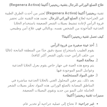
علاج الصلع الوراثي للرجال بتقنية ريجينيرا أكتيفا
(Regenera Activa)
تقنية
ريجينيرا أكتيفا
(Regenera Activa)
تُعتبر من أحدث الطرق الطبية
غير الجراحية لعلاج
الصلع الوراثي للرجال
. تعتمد هذه التقنية على تحفيز
فروة الرأس لإعادة تنشيط بصيلات الشعر الضعيفة باستخدام الخلايا
الجذعية المأخوذة من الشخص نفسه، وبالتالي فهي علاج آمن وطبيعي.
كيف تعمل تقنية ريجينيرا أكتيفا؟
أخذ عينة صغيرة من فروة الرأس
يقوم الطبيب باستخراج نسيج دقيق جدًا من المنطقة المانحة (غالبًا
من خلف الرأس حيث يكون الشعر أكثر كثافة).
معالجة العينة
يتم وضع هذه العينة في جهاز خاص يقوم بعزل الخلايا الجذعية
وعوامل النمو الموجودة فيها.
حقن المواد المستخلصة
بعد ذلك، يتم حقن المحلول الغني بالخلايا الجذعية مباشرة في
المناطق المصابة بالصلع الوراثي. هذه المواد تحفّز بصيلات الشعر
الخاملة على النمو من جديد وتقوي البصيلات الضعيفة.
مميزات تقنية ريجينيرا أكتيفا
غير جراحية
:
لا تحتاج إلى عملية جراحية أو تخدير عام.