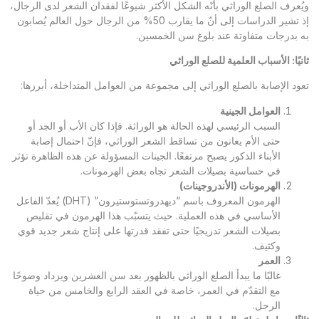
ويُعرف الصلع الوراثي بأنّه الشكل الأكثر شيوعًا لفقدان الشعر لدى الرجال،
إذ تشير الدراسات إلى أنّ ما يقارب 50% من الرجال حول العالم يُصابون
به بدرجات متفاوتة عند بلوغ سن الخمسين.
ثانيًا: الأسباب العلمية للصلع الوراثي
تعود الإصابة بالصلع الوراثي إلى مجموعة من العوامل المتداخلة، أبرزها:
العوامل الجينية
السبب الرئيسي لهذه الحالة هو الوراثة. فإذا كان الأب أو الجد أو
حتى الأم يعانون من تساقط الشعر الوراثي، فإنّ احتمال إصابة
الأبناء الذكور يصبح مرتفعًا. الجينات المسؤولة عن هذه الظاهرة تؤثر
في حساسية بصيلات الشعر تجاه بعض الهرمونات.
الهرمونات (الأندروجينات)
الهرمون المعروف باسم “ديهدروتستوستيرون” (DHT) يُعدّ الفاعل
الأساسي في هذه العملية. حيث يتسبّب هذا الهرمون في تقليص
بصيلات الشعر تدريجيًا حتى تفقد قدرتها على إنتاج شعر جديد قوي
وكثيف.
العمر
غالبًا ما يبدأ الصلع الوراثي بالظهور بعد سن العشرين ويزداد وضوحًا
مع التقدّم في العمر، خاصة في العقد الرابع والخامس من حياة
الرجل.