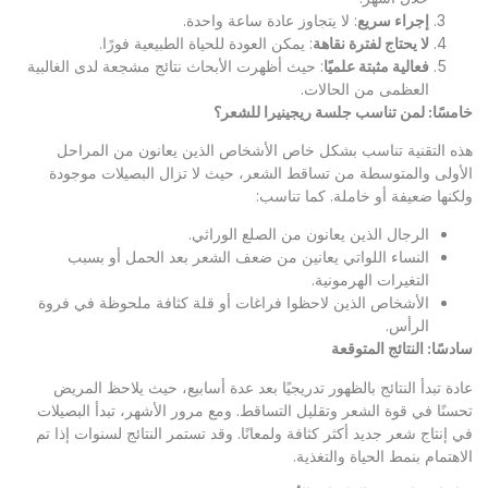
إجراء سريع
: لا يتجاوز عادة ساعة واحدة.
لا يحتاج لفترة نقاهة
: يمكن العودة للحياة الطبيعية فورًا.
فعالية مثبتة علميًا
: حيث أظهرت الأبحاث نتائج مشجعة لدى الغالبية
العظمى من الحالات.
خامسًا: لمن تناسب جلسة ريجينيرا للشعر؟
هذه التقنية تناسب بشكل خاص الأشخاص الذين يعانون من المراحل
الأولى والمتوسطة من تساقط الشعر، حيث لا تزال البصيلات موجودة
ولكنها ضعيفة أو خاملة. كما تناسب:
الرجال الذين يعانون من الصلع الوراثي.
النساء اللواتي يعانين من ضعف الشعر بعد الحمل أو بسبب
التغيرات الهرمونية.
الأشخاص الذين لاحظوا فراغات أو قلة كثافة ملحوظة في فروة
الرأس.
سادسًا: النتائج المتوقعة
عادة تبدأ النتائج بالظهور تدريجيًا بعد عدة أسابيع، حيث يلاحظ المريض
تحسنًا في قوة الشعر وتقليل التساقط. ومع مرور الأشهر، تبدأ البصيلات
في إنتاج شعر جديد أكثر كثافة ولمعانًا. وقد تستمر النتائج لسنوات إذا تم
الاهتمام بنمط الحياة والتغذية.