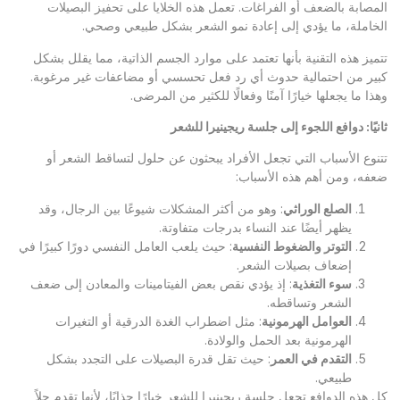
المصابة بالضعف أو الفراغات. تعمل هذه الخلايا على تحفيز البصيلات
الخاملة، ما يؤدي إلى إعادة نمو الشعر بشكل طبيعي وصحي.
تتميز هذه التقنية بأنها تعتمد على موارد الجسم الذاتية، مما يقلل بشكل
كبير من احتمالية حدوث أي رد فعل تحسسي أو مضاعفات غير مرغوبة.
وهذا ما يجعلها خيارًا آمنًا وفعالًا للكثير من المرضى.
ثانيًا: دوافع اللجوء إلى جلسة ريجينيرا للشعر
تتنوع الأسباب التي تجعل الأفراد يبحثون عن حلول لتساقط الشعر أو
ضعفه، ومن أهم هذه الأسباب:
الصلع الوراثي
: وهو من أكثر المشكلات شيوعًا بين الرجال، وقد
يظهر أيضًا عند النساء بدرجات متفاوتة.
التوتر والضغوط النفسية
: حيث يلعب العامل النفسي دورًا كبيرًا في
إضعاف بصيلات الشعر.
سوء التغذية
: إذ يؤدي نقص بعض الفيتامينات والمعادن إلى ضعف
الشعر وتساقطه.
العوامل الهرمونية
: مثل اضطراب الغدة الدرقية أو التغيرات
الهرمونية بعد الحمل والولادة.
التقدم في العمر
: حيث تقل قدرة البصيلات على التجدد بشكل
طبيعي.
كل هذه الدوافع تجعل جلسة ريجينيرا للشعر خيارًا جذابًا، لأنها تقدم حلاً