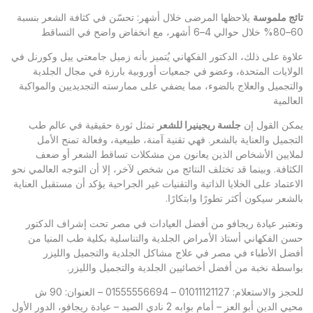
تائج ملموسة
يلاحظها المرضى خلال أشهر: تحسّن في كثافة الشعر بنسبة
60–80% خلال حوالي 4–6 أشهر، مع انخفاض واضح في التساقط
علاوة على ذلك، الدكتور الفكهاني يُتميز بأنه زميل جامعتي ييل وكورنل في
الولايات المتحدة، وعضو في جمعيات أوروبية بارزة في مجال الجلدية
والتجميل والعلاج بالضوء، مما يضفي على ممارسته التجديديين والمواكبة
العالمية
يمكن القول إن
جلسة ريجينيرا للشعر
تمثل ثورة حقيقية في عالم طب
التجميل والعناية بالشعر. فهي تقنية آمنة، طبيعية، وفعالة تمنح الأمل
لملايين الأشخاص الذين يعانون من مشكلات تساقط الشعر أو ضعف
الكثافة. وبينما قد تختلف النتائج من شخص لآخر، إلا أن التوجه العالمي نحو
الاعتماد على الخلايا الذاتية والتقنيات غير الجراحية يؤكد أن مستقبل العناية
بالشعر سيكون أكثر تطورًا وابتكارًا.
وتعتبر
عيادة ريجافو
من أفضل العيادات في مصر تحت إشراف الدكتور
حسن الفكهاني أستاذ الأمراض الجلدية والتناسلية بكلية طب المنيا من
أفضل الأطباء في مصر في علاج مشاكل الجلدية والتجميل والليزر
بواسطة نخبة من أفضل أخصائيين الجلدية والتجميل والليزر.
للحجز والاستعلام: 01011121127 – 01555556694 – العنوان: 90 ش
محيي الدين أبو العز – أمام بوابه 2 نادي الصيد – عيادة ريجافو، الدور الأول