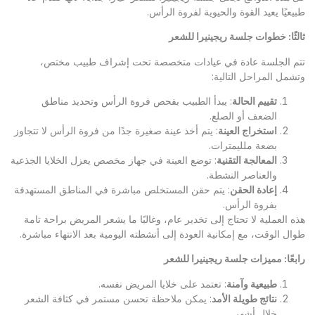
طبيعيًا يعيد القوة والحيوية لفروة الرأس.
ثالثًا: خطوات جلسة ريجينيرا للشعر
تتم الجلسة عادة في عيادات متخصصة تحت إشراف طبيب مختص،
وتشمل المراحل التالية:
تقييم الحالة
: يبدأ الطبيب بفحص فروة الرأس وتحديد مناطق
الضعف أو الصلع.
استخراج العينة
: يتم أخذ عينة صغيرة جدًا من فروة الرأس لا تتجاوز
بضعة ملليمترات.
المعالجة التقنية
: توضع العينة في جهاز مخصص يعزل الخلايا الجذعية
والعناصر النشطة.
إعادة الحقن
: يتم حقن المستخلص مباشرة في المناطق المستهدفة
بفروة الرأس.
هذه العملية لا تحتاج إلى تخدير عام، وغالبًا ما يشعر المريض براحة تامة
طوال الوقت، مع إمكانية العودة إلى أنشطته اليومية بعد الانتهاء مباشرة.
رابعًا: مميزات جلسة ريجينيرا للشعر
طبيعية وآمنة
: تعتمد على خلايا المريض نفسه.
نتائج طويلة الأمد
: يمكن ملاحظة تحسن مستمر في كثافة الشعر
خلال أشهر.