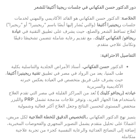
دور الدكتور حسن الفكهاني في جلسات ريجينا أكتيفا للشعر
الخلاصة
: الدكتور حسن الفكهاني هو القائد الأكاديمي والمهني لخدمات
جلسات
ريجينيرا أكتيفا
(والتي يُشار إليها أيضًا باسم “ريجينيرا” أو “ريجيرا”)
لعلاج تساقط الشعر والصلع، حيث يشرف على تطبيق التقنية في
عيادة
ريجافو
/
الفكهاني كلينك
، مع تقديم رعاية شاملة تتضمن تشخيصًا دقيقًا
وتكامل علاجي متقدم.
التفاصيل الاحترافية
:
الدكتور
حسن الفكهاني
، أستاذ الأمراض الجلدية والتناسلية بكلية
طب المنيا، يعد من الرواد في مصر في تطبيق
تقنية ريجينيرا أكتيفا
،
حيث يشرف على فريق متخصص في العيادة يعكس خبرته
الأكاديمية والسريرية
عيادته (ريجافو كلينك )
تُعد من المراكز القليلة في مصر التي تقدم العلاج
باستخدام هذا الجهاز الفريد، وتوفر علاجات مدمجة تشمل
PRP
والليزر
منخفض المستوى لتحسين النتائج وجعل العلاج أكثر فعالية وشمولية
يتميز نهج الدكتور الفكهاني بـ
التخصيص الدقيق للخطة العلاجية
لكل مريض،
اعتمادًا على تحليل متقدم يشمل التصوير المجهري والفحوصات المخبرية،
إضافة إلى النصائح الغذائية والرعاية النفسية كجزء من تجربة علاجية
متكاملة